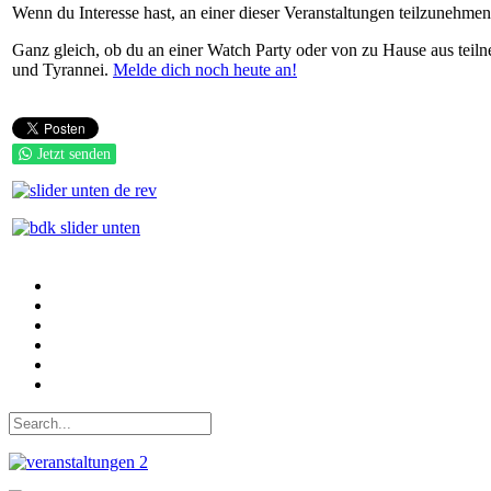
Wenn du Interesse hast, an einer dieser Veranstaltungen teilzunehme
Ganz gleich, ob du an einer Watch Party oder von zu Hause aus teiln
und Tyrannei.
Melde dich noch heute an!
Jetzt senden
Auf Facebook folgen
Bei Twitter teilen
Instagram
Auf Youtube folgen
der funke - Shop
marxist.com