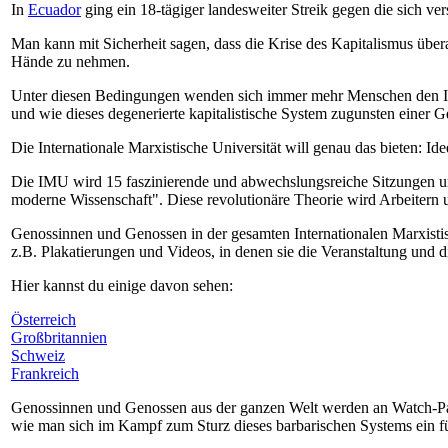
In
Ecuador
ging ein 18-tägiger landesweiter Streik gegen die sich 
Man kann mit Sicherheit sagen, dass die Krise des Kapitalismus übera
Hände zu nehmen.
Unter diesen Bedingungen wenden sich immer mehr Menschen den Idee
und wie dieses degenerierte kapitalistische System zugunsten einer Ge
Die Internationale Marxistische Universität will genau das bieten: I
Die IMU wird 15 faszinierende und abwechslungsreiche Sitzungen um
moderne Wissenschaft". Diese revolutionäre Theorie wird Arbeitern u
Genossinnen und Genossen in der gesamten Internationalen Marxistisc
z.B. Plakatierungen und Videos, in denen sie die Veranstaltung und die
Hier kannst du einige davon sehen:
Österreich
Großbritannien
Schweiz
Frankreich
Genossinnen und Genossen aus der ganzen Welt werden an Watch-Party
wie man sich im Kampf zum Sturz dieses barbarischen Systems ein fü