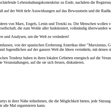
verschärfende Lebenshaltungskostenkrise zu Ende, nachdem die Regierun
ll auf der Welt tiefe Auswirkungen auf das Bewusstsein und die Radikal
n von Marx, Engels, Lenin und Trotzki zu. Die Menschen wollen verst
sellschaft, die zum Wohle aller funktioniert, vollständig überwunden we
deen und Analysen, um die Welt zu verändern!
fassen, von der spanischen Eroberung Amerikas über "Marxismus, Geld
nd Jugendlichen auf der ganzen Welt die Ideen vermitteln, mit denen s
hen Tendenz haben in ihren lokalen Gebieten energisch auf die Veransta
 Veranstaltungen, auf die sie sich freuen, diskutieren.
s in ihrer Nähe teilnehmen, die die Möglichkeit bieten, jede Sitzung 
r alle Mal organisieren kann.