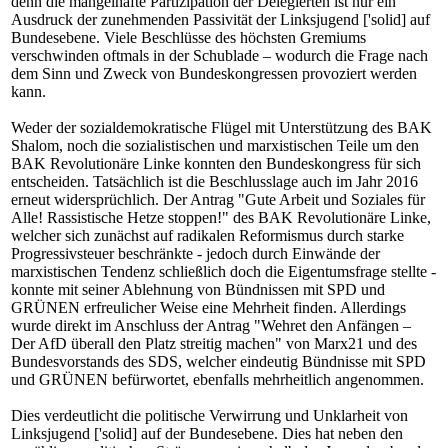
denn die mangelhafte Partizipation der Delegierten ist nur ein
Ausdruck der zunehmenden Passivität der Linksjugend ['solid] auf
Bundesebene. Viele Beschlüsse des höchsten Gremiums
verschwinden oftmals in der Schublade – wodurch die Frage nach
dem Sinn und Zweck von Bundeskongressen provoziert werden
kann.
Weder der sozialdemokratische Flügel mit Unterstützung des BAK
Shalom, noch die sozialistischen und marxistischen Teile um den
BAK Revolutionäre Linke konnten den Bundeskongress für sich
entscheiden. Tatsächlich ist die Beschlusslage auch im Jahr 2016
erneut widersprüchlich. Der Antrag
"
Gute Arbeit und Soziales für
Alle! Rassistische Hetze stoppen!
"
des BAK Revolutionäre Linke,
welcher sich zunächst auf radikalen Reformismus durch starke
Progressivsteuer beschränkte - jedoch durch Einwände der
marxistischen Tendenz schließlich doch die Eigentumsfrage stellte -
konnte mit seiner Ablehnung von Bündnissen mit SPD und
GRÜNEN erfreulicher Weise eine Mehrheit finden. Allerdings
wurde direkt im Anschluss der Antrag
"
Wehret den Anfängen –
Der AfD überall den Platz streitig machen
"
von Marx21 und des
Bundesvorstands des SDS, welcher eindeutig Bündnisse mit SPD
und GRÜNEN befürwortet, ebenfalls mehrheitlich angenommen.
Dies verdeutlicht die politische Verwirrung und Unklarheit von
Linksjugend ['solid] auf der Bundesebene. Dies hat neben den