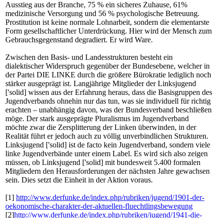
Ausstieg aus der Branche, 75 % ein sicheres Zuhause, 61%
medizinische Versorgung und 56 % psychologische Betreuung.
Prostitution ist keine normale Lohnarbeit, sondern die elementarste
Form gesellschaftlicher Unterdrückung. Hier wird der Mensch zum
Gebrauchsgegenstand degradiert. Er wird Ware.
Zwischen den Basis- und Landesstrukturen besteht ein
dialektischer Widerspruch gegenüber der Bundesebene, welcher in
der Partei DIE LINKE durch die größere Bürokratie lediglich noch
stärker ausgeprägt ist. Langjährige Mitglieder der Linksjugend
['solid] wissen aus der Erfahrung heraus, dass die Basisgruppen des
Jugendverbands ohnehin nur das tun, was sie individuell für richtig
erachten – unabhängig davon, was der Bundesverband beschließen
möge. Der stark ausgeprägte Pluralismus im Jugendverband
möchte zwar die Zersplitterung der Linken überwinden, in der
Realität führt er jedoch auch zu völlig unverbindlichen Strukturen.
Linksjugend ['solid] ist de facto kein Jugendverband, sondern viele
linke Jugendverbände unter einem Label. Es wird sich also zeigen
müssen, ob Linksjugend ['solid] mit bundesweit 5.400 formalen
Mitgliedern den Herausforderungen der nächsten Jahre gewachsen
sein. Dies setzt die Einheit in der Aktion voraus.
[1]
http://www.derfunke.de/index.php/rubriken/jugend/1901-der-
oekonomische-charakter-der-aktuellen-fluechtlingsbewegung
[2]
http://www.derfunke.de/index.php/rubriken/jugend/1941-die-