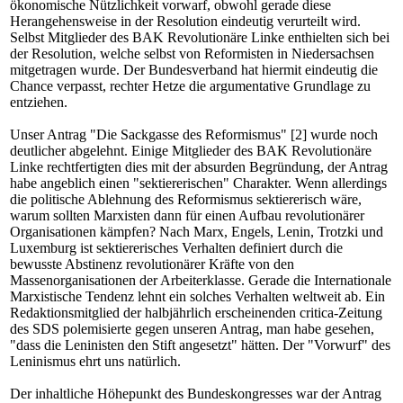
ökonomische Nützlichkeit vorwarf, obwohl gerade diese
Herangehensweise in der Resolution eindeutig verurteilt wird.
Selbst Mitglieder des BAK Revolutionäre Linke enthielten sich bei
der Resolution, welche selbst von Reformisten in Niedersachsen
mitgetragen wurde. Der Bundesverband hat hiermit eindeutig die
Chance verpasst, rechter Hetze die argumentative Grundlage zu
entziehen.
Unser Antrag
"Die Sackgasse des Reformismus"
[2] wurde noch
deutlicher abgelehnt. Einige Mitglieder des BAK Revolutionäre
Linke rechtfertigten dies mit der absurden Begründung, der Antrag
habe angeblich einen "sektiererischen" Charakter. Wenn allerdings
die politische Ablehnung des Reformismus sektiererisch wäre,
warum sollten Marxisten dann für einen Aufbau revolutionärer
Organisationen kämpfen? Nach Marx, Engels, Lenin, Trotzki und
Luxemburg ist sektiererisches Verhalten definiert durch die
bewusste Abstinenz revolutionärer Kräfte von den
Massenorganisationen der Arbeiterklasse. Gerade die Internationale
Marxistische Tendenz lehnt ein solches Verhalten weltweit ab. Ein
Redaktionsmitglied der halbjährlich erscheinenden critica-Zeitung
des SDS polemisierte gegen unseren Antrag, man habe gesehen,
"dass die Leninisten den Stift angesetzt" hätten. Der "Vorwurf" des
Leninismus ehrt uns natürlich.
Der inhaltliche Höhepunkt des Bundeskongresses war der Antrag