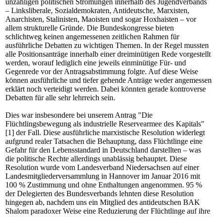
unzähligen politischen Strömungen innerhalb des Jugendverbands
– Linksliberale, Sozialdemokraten, Antideutsche, Marxisten,
Anarchisten, Stalinisten, Maoisten und sogar Hoxhaisten – vor
allem strukturelle Gründe. Die Bundeskongresse bieten
schlichtweg keinen angemessenen zeitlichen Rahmen für
ausführliche Debatten zu wichtigen Themen. In der Regel mussten
alle Positionsanträge innerhalb einer dreiminütigen Rede vorgestellt
werden, worauf lediglich eine jeweils einminütige Für- und
Gegenrede vor der Antragsabstimmung folgte. Auf diese Weise
können ausführliche und tiefer gehende Anträge weder angemessen
erklärt noch verteidigt werden. Dabei könnten gerade kontroverse
Debatten für alle sehr lehrreich sein.
Dies war insbesondere bei unserem Antrag
"Die
Flüchtlingsbewegung als industrielle Reservearmee des Kapitals"
[1]
der Fall. Diese ausführliche marxistische Resolution widerlegt
aufgrund realer Tatsachen die Behauptung, dass Flüchtlinge eine
Gefahr für den Lebensstandard in Deutschland darstellten – was
die politische Rechte allerdings unablässig behauptet. Diese
Resolution wurde vom Landesverband Niedersachsen auf einer
Landesmitgliederversammlung in Hannover im Januar 2016 mit
100 % Zustimmung und ohne Enthaltungen angenommen. 95 %
der Delegierten des Bundesverbands lehnten diese Resolution
hingegen ab, nachdem uns ein Mitglied des antideutschen BAK
Shalom paradoxer Weise eine Reduzierung der Flüchtlinge auf ihre