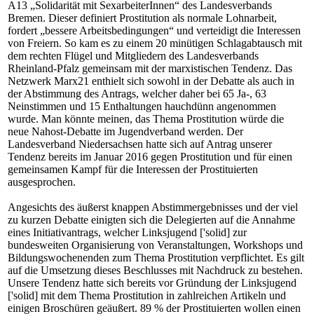
A13
„Solidarität mit SexarbeiterInnen“
des Landesverbands
Bremen. Dieser definiert Prostitution als normale Lohnarbeit,
fordert „bessere Arbeitsbedingungen“ und verteidigt die Interessen
von Freiern. So kam es zu einem 20 minütigen Schlagabtausch mit
dem rechten Flügel und Mitgliedern des Landesverbands
Rheinland-Pfalz gemeinsam mit der marxistischen Tendenz. Das
Netzwerk Marx21 enthielt sich sowohl in der Debatte als auch in
der Abstimmung des Antrags, welcher daher bei 65 Ja-, 63
Neinstimmen und 15 Enthaltungen hauchdünn angenommen
wurde. Man könnte meinen, das Thema Prostitution würde die
neue Nahost-Debatte im Jugendverband werden. Der
Landesverband Niedersachsen hatte sich auf Antrag unserer
Tendenz bereits im Januar 2016 gegen Prostitution und für einen
gemeinsamen Kampf für die Interessen der Prostituierten
ausgesprochen.
Angesichts des äußerst knappen Abstimmergebnisses und der viel
zu kurzen Debatte einigten sich die Delegierten auf die Annahme
eines Initiativantrags, welcher Linksjugend ['solid] zur
bundesweiten Organisierung von Veranstaltungen, Workshops und
Bildungswochenenden zum Thema Prostitution verpflichtet. Es gilt
auf die Umsetzung dieses Beschlusses mit Nachdruck zu bestehen.
Unsere Tendenz hatte sich bereits vor Gründung der Linksjugend
['solid] mit dem Thema Prostitution in zahlreichen Artikeln und
einigen Broschüren geäußert.
89 % der Prostituierten wollen einen