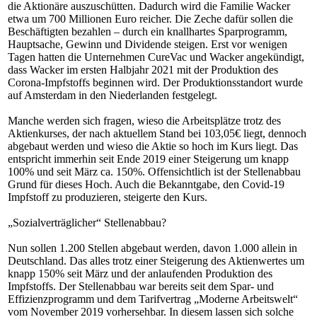
die Aktionäre auszuschütten. Dadurch wird die Familie Wacker
etwa um 700 Millionen Euro reicher. Die Zeche dafür sollen die
Beschäftigten bezahlen – durch ein knallhartes Sparprogramm,
Hauptsache, Gewinn und Dividende steigen.
Erst vor wenigen
Tagen hatten die Unternehmen CureVac und Wacker angekündigt,
dass Wacker im ersten Halbjahr 2021 mit der Produktion des
Corona-Impfstoffs beginnen wird. Der Produktionsstandort wurde
auf Amsterdam in den Niederlanden festgelegt.
Manche werden sich fragen, wieso die Arbeitsplätze trotz des
Aktienkurses, der nach aktuellem Stand bei 103,05
€ liegt, dennoch
abgebaut werden und wieso die Aktie so hoch im Kurs liegt. Das
entspricht immerhin seit Ende 2019 einer Steigerung um knapp
100% und seit März ca. 150%. Offensichtlich ist der Stellenabbau
Grund für dieses Hoch. Auch die Bekanntgabe, den Covid-19
Impfstoff zu produzieren, steigerte den Kurs.
„
Sozialverträglicher“ Stellenabbau?
Nun sollen 1.200 Stellen abgebaut werden, davon 1.000 allein in
Deutschland. Das alles trotz einer Steigerung des Aktienwertes um
knapp 150% seit März und der anlaufenden Produktion des
Impfstoffs. Der Stellenabbau war bereits seit dem Spar- und
Effizienzprogramm und dem Tarifvertrag „Moderne Arbeitswelt“
vom November 2019 vorhersehbar. In diesem lassen sich solche