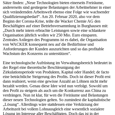
Sätze finden: „
Neue Technologien bieten einerseits Freiräume,
andererseits sind gestiegene Belastungen der Arbeitnehmer in einer
sich verändernden Arbeitswelt ebenso eine Folge wie wachsender
Qualifizierungsbedarf
“. Am 20. Februar 2020, also vor dem
Beginn der Corona-Krise, teilte die Wacker Chemie AG den
Beschäftigten auf einer Betriebsversammlung in Burghausen mit:
„Durch mehr intern erbrachte Leistungen sowie eine schlankere
Organisation jährlich wollen wir 250 Mio. Euro einsparen.
Zentrales Anliegen des Programms ist es dabei, die Organisation
von WACKER konsequent neu auf die Bedürfnisse und
Anforderungen der Kunden auszurichten und so das profitable
Wachstum des Konzerns zu unterstützen“.
Eine technologische Aufrüstung im Verwaltungsbereich bedeutet in
der Regel eine theoretische Beschleunigung der
Zirkulationsperiode von Produkten, Kapital oder Handel; de facto
eine beträchtliche Steigerung des Profits. Doch ist dieser Profit erst
dann realisiert, wenn eine gewisse Anzahl an Löhnen nicht mehr
bezahlt werden. Genau diese Idee wird nun verfolgt. Sowohl um
den Profit zu steigern als auch um die Konkurrenz aus China zu
verdrängen. Nun ist klar, für wen die Freiräume und Belastungen
dieser neuen Technologien gelten. So zumindest die kapitalistische
„Lösung“. Allerdings wäre stattdessen eine Verkürzung der
Arbeitszeit bei vollem Lohnausgleich eine wesentlich sozialere
Lösung im Interesse aller Beschäftigten. Doch das ist in der