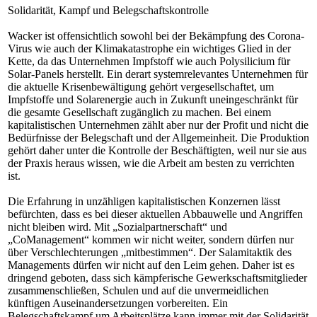
Solidarität, Kampf und Belegschaftskontrolle
Wacker ist offensichtlich sowohl bei der Bekämpfung des Corona-
Virus wie auch der Klimakatastrophe ein wichtiges Glied in der
Kette, da das Unternehmen Impfstoff wie auch Polysilicium für
Solar-Panels herstellt. Ein derart systemrelevantes Unternehmen für
die aktuelle Krisenbewältigung gehört vergesellschaftet, um
Impfstoffe und Solarenergie auch in Zukunft uneingeschränkt für
die gesamte Gesellschaft zugänglich zu machen. Bei einem
kapitalistischen Unternehmen zählt aber nur der Profit und nicht die
Bedürfnisse der Belegschaft und der Allgemeinheit. Die Produktion
gehört daher unter die Kontrolle der Beschäftigten, weil nur sie aus
der Praxis heraus wissen, wie die Arbeit am besten zu verrichten
ist.
Die Erfahrung in unzähligen kapitalistischen Konzernen lässt
befürchten, dass es bei dieser aktuellen Abbauwelle und Angriffen
nicht bleiben wird. Mit „Sozialpartnerschaft“ und
„CoManagement“ kommen wir nicht weiter, sondern dürfen nur
über Verschlechterungen „mitbestimmen“. Der Salamitaktik des
Managements dürfen wir nicht auf den Leim gehen. Daher ist es
dringend geboten, dass sich kämpferische Gewerkschaftsmitglieder
zusammenschließen, Schulen und auf die unvermeidlichen
künftigen Auseinandersetzungen vorbereiten. Ein
Belegschaftskampf um Arbeitsplätze kann immer mit der Solidarität