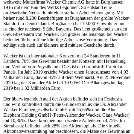
weltweite Mutterfirma Wacker Chemie AG hatte in Burghausen
1916 mit dem Bau des Werks begonnen. So entstand eine
proletarische Neustadt mir einer starken Arbeiterbewegung.
Mit
bisher rund 8.200 Beschäftigten ist Burghausen der größte Wacker-
Standort in Deutschland. Burghausen hat 19.000 Einwohner und
ist eine der reichsten Städte Bayerns. Das liegt größtenteils an den
Gewerbesteuern von Wacker. Ein großer Stellenabbau bei Wacker
bedeutet für betroffene künftige Arbeitslose Verarmung. Das
schlägt sich auch auf kleinere und mittlere Geschäfte durch.
Wacker ist ein internationaler Konzern mit 24 Standorten in 11
Ländern. 70% des Gewinns bezieht der Konzern mit Herstellung
und Verkauf von Polysilicium. Dies ist ein Grundstoff für Solar-
Panels. Im Jahr 2019 erzielte Wacker einen Jahresumsatz von 4,93
Milliarden Euro, davon 85% auf dem Weltmarkt. Am 25.November
2020 lag der Kurs der Aktie bei
103,05
€. Der Bilanzgewinn lag
2019 bei 1,32 Milliarden Euro.
Der überwiegende Anteil der Aktien befindet sich im Festbesitz
und wird kontrolliert durch die Gründerfamilie: die Dr. Alexander
Wacker Familiengesellschaft mbH mit 55,65% und die Blue
Elephant Holding GmbH (Peter-Alexander Wacker, Clara Wacker)
mit 10,86%. Dazu kommen noch weitere Anteile von 4,75%. Im
Streubesitz befinden sich 28% des Aktienkapitals. Die virtuelle
Aktionärsversammlung hat beschlossen, die Masse des Gewinns an