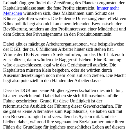
Lohnabhängigen findet die Zerstörung des Planeten zugunsten der
Kapitalistenklasse statt, die fette Profite einstreicht.
Immer mehr
Menschen
wünschen sich, dass Maßnahmen zum Schutz des
Klimas getroffen werden. Die fehlende Umsetzung einer effektiven
Klimapolitik liegt also nicht an einem fehlenden Bewusstsein der
Bevölkerung, sondern an den Profitinteressen einer Minderheit und
dem Schutz des Privateigentums an den Produktionsmitteln.
Dabei gibt es mächtige Arbeiterorganisationen, wie beispielsweise
der DGB, der ca. 6 Millionen Arbeiter hinter sich stehen hat.
Würde der DGB zu einem Streik aufrufen, um das Dorf Lützerath
zu schützen, dann würden die Bagger stillstehen. Eine Räumung
wäre ausgeschlossen, egal wie das Gerichtsurteil ausfiele. Die
Kapitalisten müssten klein beigeben, oder sie würden durch
Auseinandersetzungen noch mehr Zorn auf sich ziehen. Die Macht
liegt also potenziell in den Händen der Arbeiterklasse.
Dass der DGB und seine Mitgliedsgewerkschaften dies nicht tun,
ist aber bezeichnend. Dabei haben sie sich Klimaschutz auf die
Fahne geschrieben
.
Grund für diese Untätigkeit ist der
reformistische Ausblick der Führung dieser Gewerkschaften. Für
sie gibt es keine Alternative zum Kapitalismus, sie haben sich mit
den Bossen arrangiert und verwalten das System mit. Und sie
bleiben dabei,
während ihre sogenannten Sozialpartner unter ihren
Füßen die Grundlage für jegliches menschliches Leben auf diesem