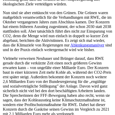
ökologischen Ziele verteidigen würden.
Nun sind sie aber enttäuscht von den Grünen. Die Grünen waren
maßgeblich verantwortlich für die Verhandlungen mit RWE, die im
Oktober vergangenen Jahres zum Abschluss kamen. Der Konzern
hat einem früheren Ausstieg zugestimmt, der schon 2030 statt 2038
stattfinden soll. Aber tatsächlich führt dies nicht zur Einsparung von
CO2, denn die Menge wird nun einfach in doppelt so kurzer Zeit
abgebaut, berichten die Aktivistinnen. Es zeigt sich mal wieder,
dass die Klimaziele von Regierungen nur
Ablenkungsmanöver
sind
und in der Praxis einfach weitergemacht wird wie bisher.
Vielmehr verweisen Neubauer und Brünger darauf, dass RWE
gerade durch die verkürzte Zeit einen noch größeren Gewinn
erwarten kann – von ungefähr einer Milliarde Euro. Der Konzern
baut in einer kürzeren Zeit mehr Kohle ab, während der CO2-Preis
erst später steigt. Außerdem bekommt der Konzern noch weitere
2,6 Milliarden Euro von der Bundesregierung für die „engültige
und sozialverträgliche Stilllegung” der Anlage. Davon wird ganz
sicherlich nicht viel bei den dort beschäftigten Arbeitern landen.
Die Sprecherinnen der FFF-Bewegung haben also recht, wenn sie
sagen, dass der Kohleausstieg keine Klimaschutzmaßnahme ist,
sondern eine Profitschutzmaßnahme für RWE. Dabei hat dieser
Konzern durch die Gaskrise seinen Gewinn im Vergleich zu 2021
mit 2,1 Milliarden Euro mehr als verdoppelt.