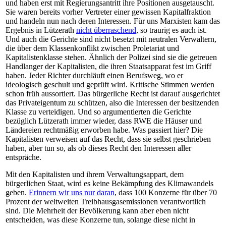
und haben erst mit Regierungsantritt ihre Positionen ausgetauscht.
Sie waren bereits vorher Vertreter einer gewissen Kapitalfraktion
und handeln nun nach deren Interessen. Für uns Marxisten kam das
Ergebnis in Lützerath
nicht überraschend
, so traurig es auch ist.
Und auch die Gerichte sind nicht besetzt mit neutralen Verwaltern,
die über dem Klassenkonflikt zwischen Proletariat und
Kapitalistenklasse stehen. Ähnlich der Polizei sind sie die getreuen
Handlanger der Kapitalisten, die ihren Staatsapparat fest im Griff
haben. Jeder Richter durchläuft einen Berufsweg, wo er
ideologisch geschult und geprüft wird. Kritische Stimmen werden
schon früh aussortiert. Das bürgerliche Recht ist darauf ausgerichtet
das Privateigentum zu schützen, also die Interessen der besitzenden
Klasse zu verteidigen. Und so argumentierten die Gerichte
bezüglich Lützerath immer wieder, dass RWE die Häuser und
Ländereien rechtmäßig erworben habe. Was passiert hier? Die
Kapitalisten verweisen auf das Recht, dass sie selbst geschrieben
haben, aber tun so, als ob dieses Recht den Interessen aller
entspräche.
Mit den Kapitalisten und ihrem Verwaltungsappart, dem
bürgerlichen Staat, wird es keine Bekämpfung des Klimawandels
geben.
Erinnern wir uns nur daran
, dass 100 Konzerne für über 70
Prozent der weltweiten Treibhausgasemissionen verantwortlich
sind. Die Mehrheit der Bevölkerung kann aber eben nicht
entscheiden, was diese Konzerne tun, solange diese nicht in