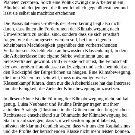
Planeten zerstören. Solch eine Politik zwingt die Arbeiter in ein
Bündnis mit denjenigen, die ihnen feindlich gegenüberstehen und
lässt sie selbst als machtlos erscheinen.
Die Passivität eines Großteils der Bevölkerung liegt also nicht
daran, dass ihnen die Forderungen der Klimabewegung nach
Umweltschutz zu radikal sind, sondern dass sie sich ernsthaft
fragen, wie dies umgesetzt werden soll, bei ihrer eigenen
scheinbaren Machtlosigkeit gegenüber den vorherrschenden
Verhältnissen. Es fehlt eben an bewusstem Klassenkampf, in dem
die Arbeiterklasse ihre eigene Stärke wahrnimmt und an
Selbstvertrauen gewinnt. Und der erste Schritt ist, die Feindschaft
der zwei großen Hauptklassen aufzuzeigen und sich eben nicht an
den Rockzipfel der Bürgerlichen zu hängen. Eine Klimabewegung,
die ihren Zielen treu sein will, muss notwendigerweise
Klassenkampf führen, denn nur die Arbeiterklasse hat das Interesse
und die Fähigkeit, die Ziele der Klimabewegung umzusetzen.
In diesem Sinne ist die Führung der Klimabewegung nicht radikal
genug. Luisa Neubauer und Pauline Brünger tragen mit ihrer
aktuellen Strategie (Illusionen in die Grünen und den bürgerlichen
Rechtsstaat) entscheidend zur Ohnmacht der Klimabewegung bei.
Statt nur aufzuzeigen, dass Umweltzerstörung profitabel ist,
müssten sie klar und deutlich sagen, dass wir uns den Kapitalismus
und die Profite der herrschenden Klasse nicht mehr leisten können.