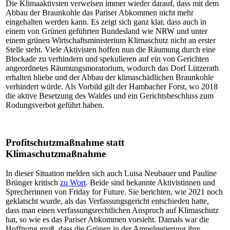
Die Klimaaktivsten verweisen immer wieder darauf, dass mit dem
Abbau der Braunkohle das Pariser Abkommen nicht mehr
eingehalten werden kann. Es zeigt sich ganz klar, dass auch in
einem von Grünen geführten Bundesland wie NRW und unter
einem grünen Wirtschaftsministerium Klimaschutz nicht an erster
Stelle steht. Viele Aktivisten hoffen nun die Räumung durch eine
Blockade zu verhindern und spekulieren auf ein von Gerichten
angeordnetes Räumungsmoratorium, wodurch das Dorf Lützerath
erhalten bliebe und der Abbau der klimaschädlichen Braunkohle
verhindert würde. Als Vorbild gilt der Hambacher Forst, wo 2018
die aktive Besetzung des Waldes und ein Gerichtsbeschluss zum
Rodungsverbot geführt haben.
Profitschutzmaßnahme statt
Klimaschutzmaßnahme
In dieser Situation melden sich auch Luisa Neubauer und Pauline
Brünger kritisch
zu Wort
. Beide sind bekannte Aktivistinnen und
Sprecherinnen von Friday for Future. Sie berichten, wie 2021 noch
geklatscht wurde, als das Verfassungsgericht entschieden hatte,
dass man einen verfassungsrechtlichen Anspruch auf Klimaschutz
hat, so wie es das Pariser Abkommen vorsieht. Damals war die
Hoffnung groß, dass die Grünen in der Ampelregierung ihre