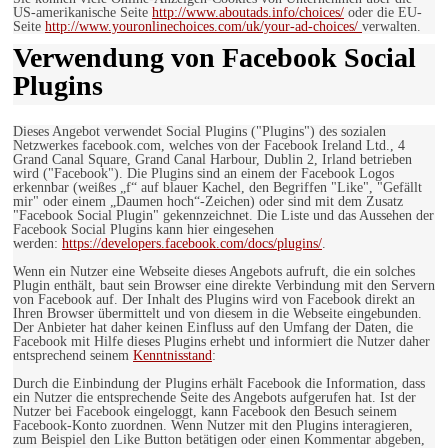
US-amerikanische Seite
http://www.aboutads.info/choices/
oder die EU-
Seite
http://www.youronlinechoices.com/uk/your-ad-choices/
verwalten.
Verwendung von Facebook Social
Plugins
Dieses Angebot verwendet Social Plugins ("Plugins") des sozialen
Netzwerkes facebook.com, welches von der Facebook Ireland Ltd., 4
Grand Canal Square, Grand Canal Harbour, Dublin 2, Irland betrieben
wird ("Facebook"). Die Plugins sind an einem der Facebook Logos
erkennbar (weißes „f“ auf blauer Kachel, den Begriffen "Like", "Gefällt
mir" oder einem „Daumen hoch“-Zeichen) oder sind mit dem Zusatz
"Facebook Social Plugin" gekennzeichnet. Die Liste und das Aussehen der
Facebook Social Plugins kann hier eingesehen
werden:
https://developers.facebook.com/docs/plugins/
.
Wenn ein Nutzer eine Webseite dieses Angebots aufruft, die ein solches
Plugin enthält, baut sein Browser eine direkte Verbindung mit den Servern
von Facebook auf. Der Inhalt des Plugins wird von Facebook direkt an
Ihren Browser übermittelt und von diesem in die Webseite eingebunden.
Der Anbieter hat daher keinen Einfluss auf den Umfang der Daten, die
Facebook mit Hilfe dieses Plugins erhebt und informiert die Nutzer daher
entsprechend seinem
Kenntnisstand
:
Durch die Einbindung der Plugins erhält Facebook die Information, dass
ein Nutzer die entsprechende Seite des Angebots aufgerufen hat. Ist der
Nutzer bei Facebook eingeloggt, kann Facebook den Besuch seinem
Facebook-Konto zuordnen. Wenn Nutzer mit den Plugins interagieren,
zum Beispiel den Like Button betätigen oder einen Kommentar abgeben,