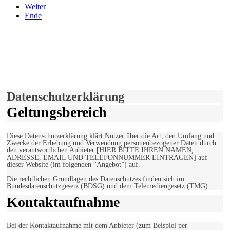
Weiter
Ende
derfunke.de verwendet Cookies!
Hiermit stimmen Sie der weiteren Nutzung unserer Seite und der
Verwendung von Cookies zu.
Mehr erfahren
Einverstanden!
Datenschutzerklärung
Geltungsbereich
Diese Datenschutzerklärung klärt Nutzer über die Art, den Umfang und
Zwecke der Erhebung und Verwendung personenbezogener Daten durch
den verantwortlichen Anbieter [HIER BITTE IHREN NAMEN,
ADRESSE, EMAIL UND TELEFONNUMMER EINTRAGEN] auf
dieser Website (im folgenden “Angebot”) auf.
Die rechtlichen Grundlagen des Datenschutzes finden sich im
Bundesdatenschutzgesetz (BDSG) und dem Telemediengesetz (TMG).
Kontaktaufnahme
Bei der Kontaktaufnahme mit dem Anbieter (zum Beispiel per