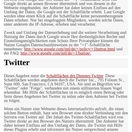
Google direkt an seinen Browser übermittelt und von diesem in die
Webseite eingebunden. der Anbieter hat daher keinen Einfluss auf den
Umfang der Daten, die Google mit der Schaltfläche erhebt. Laut Google
werden ohne einen Klick auf die Schaltfläche keine personenbezogenen
Daten erhoben. Nur bei eingeloggten Mitgliedern, werden solche Daten,
unter anderem die IP-Adresse, erhoben und verarbeitet.
Zweck und Umfang der Datenerhebung und die weitere Verarbeitung und
Nutzung der Daten durch Google sowie Ihre diesbezüglichen Rechte und
Einstellungsmöglichkeiten zum Schutz Ihrer Privatsphäre können die
Nutzer Googles Datenschutzhinweisen zu der “+1″-Schaltfläche
entnehmen:
http://www.google.com/intl/de/+/policy/+1button.html
und
der FAQ:
http://www.google.com/intl/de/+1/button/.
Twitter
Dieses Angebot nutzt die
Schaltflächen des Dienstes Twitter
. Diese
Schaltflächen werden angeboten durch die Twitter Inc., 795 Folsom St.,
Suite 600, San Francisco, CA 94107, USA. Sie sind an Begriffen wie
"Twitter" oder "Folge", verbunden mit einem stillisierten blauen Vogel
erkennbar. Mit Hilfe der Schaltflächen ist es möglich einen Beitrag oder
Seite dieses Angebotes bei Twitter zu teilen oder dem Anbieter bei Twitter
zu folgen.
Wenn ein Nutzer eine Webseite dieses Internetauftritts aufruft, die einen
solchen Button enthält, baut sein Browser eine direkte Verbindung mit den
Servern von Twitter auf. Der Inhalt des Twitter-Schaltflächen wird von
Twitter direkt an den Browser des Nutzers übermittelt. Der Anbieter hat
daher keinen Einfluss auf den Umfang der Daten, die Twitter mit Hilfe
dieses Plugins erhebt und informiert die Nutzer entsprechend seinem