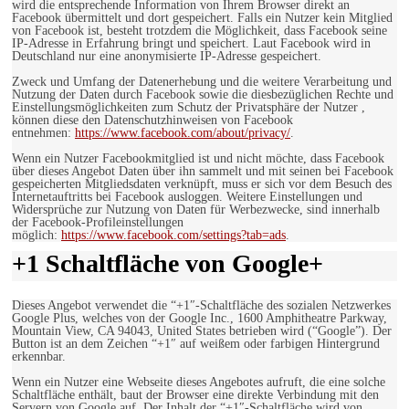
wird die entsprechende Information von Ihrem Browser direkt an
Facebook übermittelt und dort gespeichert. Falls ein Nutzer kein Mitglied
von Facebook ist, besteht trotzdem die Möglichkeit, dass Facebook seine
IP-Adresse in Erfahrung bringt und speichert. Laut Facebook wird in
Deutschland nur eine anonymisierte IP-Adresse gespeichert.
Zweck und Umfang der Datenerhebung und die weitere Verarbeitung und
Nutzung der Daten durch Facebook sowie die diesbezüglichen Rechte und
Einstellungsmöglichkeiten zum Schutz der Privatsphäre der Nutzer ,
können diese den Datenschutzhinweisen von Facebook
entnehmen:
https://www.facebook.com/about/privacy/
.
Wenn ein Nutzer Facebookmitglied ist und nicht möchte, dass Facebook
über dieses Angebot Daten über ihn sammelt und mit seinen bei Facebook
gespeicherten Mitgliedsdaten verknüpft, muss er sich vor dem Besuch des
Internetauftritts bei Facebook ausloggen. Weitere Einstellungen und
Widersprüche zur Nutzung von Daten für Werbezwecke, sind innerhalb
der Facebook-Profileinstellungen
möglich:
https://www.facebook.com/settings?tab=ads
.
+1 Schaltfläche von Google+
Dieses Angebot verwendet die “+1″-Schaltfläche des sozialen Netzwerkes
Google Plus, welches von der Google Inc., 1600 Amphitheatre Parkway,
Mountain View, CA 94043, United States betrieben wird (“Google”). Der
Button ist an dem Zeichen “+1″ auf weißem oder farbigen Hintergrund
erkennbar.
Wenn ein Nutzer eine Webseite dieses Angebotes aufruft, die eine solche
Schaltfläche enthält, baut der Browser eine direkte Verbindung mit den
Servern von Google auf. Der Inhalt der “+1″-Schaltfläche wird von