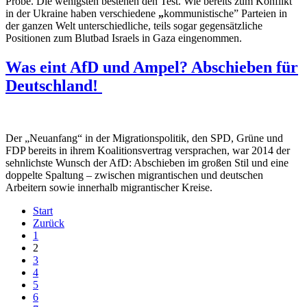
Probe. Die wenigsten bestehen den Test. Wie bereits zum Konflikt
in der Ukraine haben verschiedene
„
kommunistische” Parteien in
der ganzen Welt unterschiedliche, teils sogar gegensätzliche
Positionen zum Blutbad Israels in Gaza eingenommen.
Was eint AfD und Ampel? Abschieben für
Deutschland!
Der „Neuanfang“ in der Migrationspolitik, den SPD, Grüne und
FDP bereits in ihrem Koalitionsvertrag versprachen, war 2014 der
sehnlichste Wunsch der AfD: Abschieben im großen Stil und eine
doppelte Spaltung – zwischen migrantischen und deutschen
Arbeitern sowie innerhalb migrantischer Kreise.
Start
Zurück
1
2
3
4
5
6