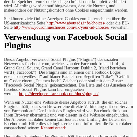
der das Speichern von Cookies eingeschränkt oder komplett verhindert
wird. Allerdings wird darauf hingewiesen, dass die Nutzung und
insbesondere der Nutzungskomfort ohne Cookies eingeschränkt werden.
Sie können viele Online-Anzeigen-Cookies von Unternehmen über die
US-amerikanische Seite
http://www.aboutads.info/choices/
oder die EU-
Seite
http://www.youronlinechoices.com/uk/your-ad-choices/
verwalten.
Verwendung von Facebook Social
Plugins
Dieses Angebot verwendet Social Plugins ("Plugins") des sozialen
Netzwerkes facebook.com, welches von der Facebook Ireland Ltd., 4
Grand Canal Square, Grand Canal Harbour, Dublin 2, Irland betrieben
wird ("Facebook"). Die Plugins sind an einem der Facebook Logos
erkennbar (weißes „f“ auf blauer Kachel, den Begriffen "Like", "Gefällt
mir" oder einem „Daumen hoch“-Zeichen) oder sind mit dem Zusatz
"Facebook Social Plugin" gekennzeichnet. Die Liste und das Aussehen der
Facebook Social Plugins kann hier eingesehen
werden:
https://developers.facebook.com/docs/plugins/
.
Wenn ein Nutzer eine Webseite dieses Angebots aufruft, die ein solches
Plugin enthält, baut sein Browser eine direkte Verbindung mit den Servern
von Facebook auf. Der Inhalt des Plugins wird von Facebook direkt an
Ihren Browser übermittelt und von diesem in die Webseite eingebunden.
Der Anbieter hat daher keinen Einfluss auf den Umfang der Daten, die
Facebook mit Hilfe dieses Plugins erhebt und informiert die Nutzer daher
entsprechend seinem
Kenntnisstand
:
Durch die Einbindung der Plugins erhält Facebook die Information, dass