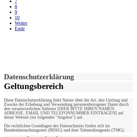
7
8
9
10
Weiter
Ende
derfunke.de verwendet Cookies!
Hiermit stimmen Sie der weiteren Nutzung unserer Seite und der
Verwendung von Cookies zu.
Mehr erfahren
Einverstanden!
Datenschutzerklärung
Geltungsbereich
Diese Datenschutzerklärung klärt Nutzer über die Art, den Umfang und
Zwecke der Erhebung und Verwendung personenbezogener Daten durch
den verantwortlichen Anbieter [HIER BITTE IHREN NAMEN,
ADRESSE, EMAIL UND TELEFONNUMMER EINTRAGEN] auf
dieser Website (im folgenden “Angebot”) auf.
Die rechtlichen Grundlagen des Datenschutzes finden sich im
Bundesdatenschutzgesetz (BDSG) und dem Telemediengesetz (TMG).