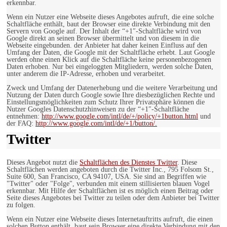
erkennbar.
Wenn ein Nutzer eine Webseite dieses Angebotes aufruft, die eine solche
Schaltfläche enthält, baut der Browser eine direkte Verbindung mit den
Servern von Google auf. Der Inhalt der “+1″-Schaltfläche wird von
Google direkt an seinen Browser übermittelt und von diesem in die
Webseite eingebunden. der Anbieter hat daher keinen Einfluss auf den
Umfang der Daten, die Google mit der Schaltfläche erhebt. Laut Google
werden ohne einen Klick auf die Schaltfläche keine personenbezogenen
Daten erhoben. Nur bei eingeloggten Mitgliedern, werden solche Daten,
unter anderem die IP-Adresse, erhoben und verarbeitet.
Zweck und Umfang der Datenerhebung und die weitere Verarbeitung und
Nutzung der Daten durch Google sowie Ihre diesbezüglichen Rechte und
Einstellungsmöglichkeiten zum Schutz Ihrer Privatsphäre können die
Nutzer Googles Datenschutzhinweisen zu der “+1″-Schaltfläche
entnehmen:
http://www.google.com/intl/de/+/policy/+1button.html
und
der FAQ:
http://www.google.com/intl/de/+1/button/.
Twitter
Dieses Angebot nutzt die
Schaltflächen des Dienstes Twitter
. Diese
Schaltflächen werden angeboten durch die Twitter Inc., 795 Folsom St.,
Suite 600, San Francisco, CA 94107, USA. Sie sind an Begriffen wie
"Twitter" oder "Folge", verbunden mit einem stillisierten blauen Vogel
erkennbar. Mit Hilfe der Schaltflächen ist es möglich einen Beitrag oder
Seite dieses Angebotes bei Twitter zu teilen oder dem Anbieter bei Twitter
zu folgen.
Wenn ein Nutzer eine Webseite dieses Internetauftritts aufruft, die einen
solchen Button enthält, baut sein Browser eine direkte Verbindung mit den