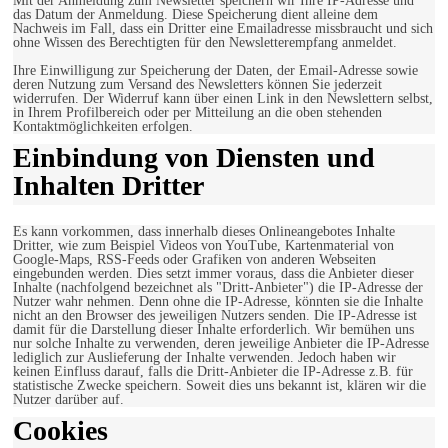
Mit der Anmeldung zum Newsletter speichern wir Ihre IP-Adresse und
das Datum der Anmeldung. Diese Speicherung dient alleine dem
Nachweis im Fall, dass ein Dritter eine Emailadresse missbraucht und sich
ohne Wissen des Berechtigten für den Newsletterempfang anmeldet.
Ihre Einwilligung zur Speicherung der Daten, der Email-Adresse sowie
deren Nutzung zum Versand des Newsletters können Sie jederzeit
widerrufen. Der Widerruf kann über einen Link in den Newslettern selbst,
in Ihrem Profilbereich oder per Mitteilung an die oben stehenden
Kontaktmöglichkeiten erfolgen.
Einbindung von Diensten und
Inhalten Dritter
Es kann vorkommen, dass innerhalb dieses Onlineangebotes Inhalte
Dritter, wie zum Beispiel Videos von YouTube, Kartenmaterial von
Google-Maps, RSS-Feeds oder Grafiken von anderen Webseiten
eingebunden werden. Dies setzt immer voraus, dass die Anbieter dieser
Inhalte (nachfolgend bezeichnet als "Dritt-Anbieter") die IP-Adresse der
Nutzer wahr nehmen. Denn ohne die IP-Adresse, könnten sie die Inhalte
nicht an den Browser des jeweiligen Nutzers senden. Die IP-Adresse ist
damit für die Darstellung dieser Inhalte erforderlich. Wir bemühen uns
nur solche Inhalte zu verwenden, deren jeweilige Anbieter die IP-Adresse
lediglich zur Auslieferung der Inhalte verwenden. Jedoch haben wir
keinen Einfluss darauf, falls die Dritt-Anbieter die IP-Adresse z.B. für
statistische Zwecke speichern. Soweit dies uns bekannt ist, klären wir die
Nutzer darüber auf.
Cookies