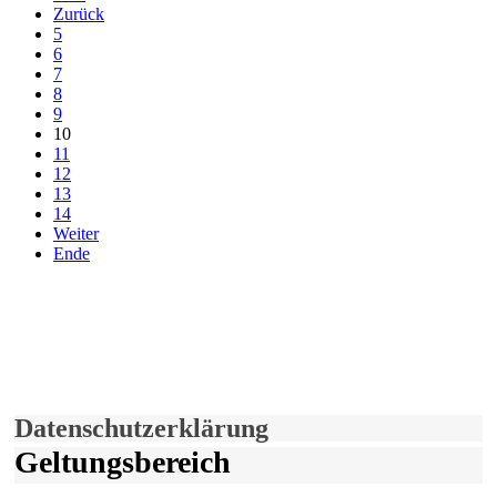
Zurück
5
6
7
8
9
10
11
12
13
14
Weiter
Ende
derfunke.de verwendet Cookies!
Hiermit stimmen Sie der weiteren Nutzung unserer Seite und der
Verwendung von Cookies zu.
Mehr erfahren
Einverstanden!
Datenschutzerklärung
Geltungsbereich