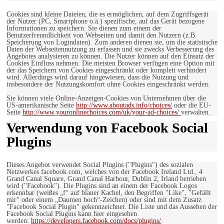
Cookies sind kleine Dateien, die es ermöglichen, auf dem Zugriffsgerät
der Nutzer (PC, Smartphone o.ä.) spezifische, auf das Gerät bezogene
Informationen zu speichern. Sie dienen zum einem der
Benutzerfreundlichkeit von Webseiten und damit den Nutzern (z.B.
Speicherung von Logindaten). Zum anderen dienen sie, um die statistische
Daten der Webseitennutzung zu erfassen und sie zwecks Verbesserung des
Angebotes analysieren zu können. Die Nutzer können auf den Einsatz der
Cookies Einfluss nehmen. Die meisten Browser verfügen eine Option mit
der das Speichern von Cookies eingeschränkt oder komplett verhindert
wird. Allerdings wird darauf hingewiesen, dass die Nutzung und
insbesondere der Nutzungskomfort ohne Cookies eingeschränkt werden.
Sie können viele Online-Anzeigen-Cookies von Unternehmen über die
US-amerikanische Seite
http://www.aboutads.info/choices/
oder die EU-
Seite
http://www.youronlinechoices.com/uk/your-ad-choices/
verwalten.
Verwendung von Facebook Social
Plugins
Dieses Angebot verwendet Social Plugins ("Plugins") des sozialen
Netzwerkes facebook.com, welches von der Facebook Ireland Ltd., 4
Grand Canal Square, Grand Canal Harbour, Dublin 2, Irland betrieben
wird ("Facebook"). Die Plugins sind an einem der Facebook Logos
erkennbar (weißes „f“ auf blauer Kachel, den Begriffen "Like", "Gefällt
mir" oder einem „Daumen hoch“-Zeichen) oder sind mit dem Zusatz
"Facebook Social Plugin" gekennzeichnet. Die Liste und das Aussehen der
Facebook Social Plugins kann hier eingesehen
werden:
https://developers.facebook.com/docs/plugins/
.