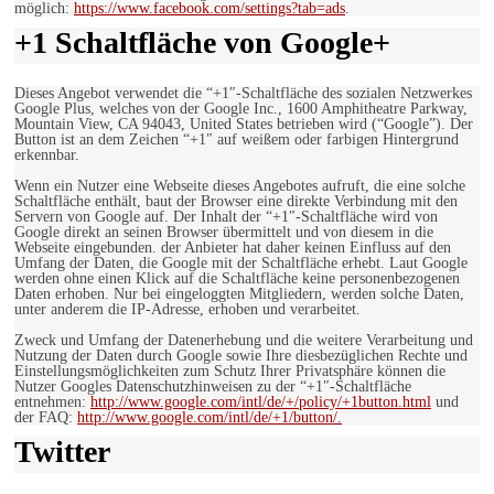
möglich:
https://www.facebook.com/settings?tab=ads
.
+1 Schaltfläche von Google+
Dieses Angebot verwendet die “+1″-Schaltfläche des sozialen Netzwerkes
Google Plus, welches von der Google Inc., 1600 Amphitheatre Parkway,
Mountain View, CA 94043, United States betrieben wird (“Google”). Der
Button ist an dem Zeichen “+1″ auf weißem oder farbigen Hintergrund
erkennbar.
Wenn ein Nutzer eine Webseite dieses Angebotes aufruft, die eine solche
Schaltfläche enthält, baut der Browser eine direkte Verbindung mit den
Servern von Google auf. Der Inhalt der “+1″-Schaltfläche wird von
Google direkt an seinen Browser übermittelt und von diesem in die
Webseite eingebunden. der Anbieter hat daher keinen Einfluss auf den
Umfang der Daten, die Google mit der Schaltfläche erhebt. Laut Google
werden ohne einen Klick auf die Schaltfläche keine personenbezogenen
Daten erhoben. Nur bei eingeloggten Mitgliedern, werden solche Daten,
unter anderem die IP-Adresse, erhoben und verarbeitet.
Zweck und Umfang der Datenerhebung und die weitere Verarbeitung und
Nutzung der Daten durch Google sowie Ihre diesbezüglichen Rechte und
Einstellungsmöglichkeiten zum Schutz Ihrer Privatsphäre können die
Nutzer Googles Datenschutzhinweisen zu der “+1″-Schaltfläche
entnehmen:
http://www.google.com/intl/de/+/policy/+1button.html
und
der FAQ:
http://www.google.com/intl/de/+1/button/.
Twitter