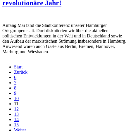
revolutionäre Jahr!
Anfang Mai fand die Stadtkonferenz unserer Hamburger
Ortsgruppen statt. Dort diskutierten wir über die aktuellen
politischen Entwicklungen in der Welt und in Deutschland sowie
den Aufbau der marxistischen Strömung insbesondere in Hamburg.
Anwesend waren auch Gäste aus Berlin, Bremen, Hannover,
Marburg und Wiesbaden.
Start
Zurück
6
7
8
9
10
11
12
13
14
15
Weiter