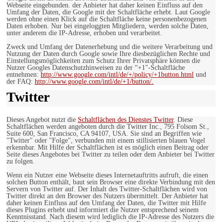
Webseite eingebunden. der Anbieter hat daher keinen Einfluss auf den
Umfang der Daten, die Google mit der Schaltfläche erhebt. Laut Google
werden ohne einen Klick auf die Schaltfläche keine personenbezogenen
Daten erhoben. Nur bei eingeloggten Mitgliedern, werden solche Daten,
unter anderem die IP-Adresse, erhoben und verarbeitet.
Zweck und Umfang der Datenerhebung und die weitere Verarbeitung und
Nutzung der Daten durch Google sowie Ihre diesbezüglichen Rechte und
Einstellungsmöglichkeiten zum Schutz Ihrer Privatsphäre können die
Nutzer Googles Datenschutzhinweisen zu der “+1″-Schaltfläche
entnehmen:
http://www.google.com/intl/de/+/policy/+1button.html
und
der FAQ:
http://www.google.com/intl/de/+1/button/.
Twitter
Dieses Angebot nutzt die
Schaltflächen des Dienstes Twitter
. Diese
Schaltflächen werden angeboten durch die Twitter Inc., 795 Folsom St.,
Suite 600, San Francisco, CA 94107, USA. Sie sind an Begriffen wie
"Twitter" oder "Folge", verbunden mit einem stillisierten blauen Vogel
erkennbar. Mit Hilfe der Schaltflächen ist es möglich einen Beitrag oder
Seite dieses Angebotes bei Twitter zu teilen oder dem Anbieter bei Twitter
zu folgen.
Wenn ein Nutzer eine Webseite dieses Internetauftritts aufruft, die einen
solchen Button enthält, baut sein Browser eine direkte Verbindung mit den
Servern von Twitter auf. Der Inhalt des Twitter-Schaltflächen wird von
Twitter direkt an den Browser des Nutzers übermittelt. Der Anbieter hat
daher keinen Einfluss auf den Umfang der Daten, die Twitter mit Hilfe
dieses Plugins erhebt und informiert die Nutzer entsprechend seinem
Kenntnisstand. Nach diesem wird lediglich die IP-Adresse des Nutzers die