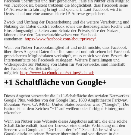
Facebook übermittelt und dort gespeichert. Falls ein Nutzer kein Mitglied
von Facebook ist, besteht trotzdem die Möglichkeit, dass Facebook seine
IP-Adresse in Erfahrung bringt und speichert. Laut Facebook wird in
Deutschland nur eine anonymisierte IP-Adresse gespeichert.
Zweck und Umfang der Datenerhebung und die weitere Verarbeitung und
Nutzung der Daten durch Facebook sowie die diesbezüglichen Rechte und
Einstellungsmöglichkeiten zum Schutz der Privatsphäre der Nutzer ,
können diese den Datenschutzhinweisen von Facebook
entnehmen:
https://www.facebook.com/about/privacy/
.
Wenn ein Nutzer Facebookmitglied ist und nicht möchte, dass Facebook
über dieses Angebot Daten über ihn sammelt und mit seinen bei Facebook
gespeicherten Mitgliedsdaten verknüpft, muss er sich vor dem Besuch des
Internetauftritts bei Facebook ausloggen. Weitere Einstellungen und
Widersprüche zur Nutzung von Daten für Werbezwecke, sind innerhalb
der Facebook-Profileinstellungen
möglich:
https://www.facebook.com/settings?tab=ads
.
+1 Schaltfläche von Google+
Dieses Angebot verwendet die “+1″-Schaltfläche des sozialen Netzwerkes
Google Plus, welches von der Google Inc., 1600 Amphitheatre Parkway,
Mountain View, CA 94043, United States betrieben wird (“Google”). Der
Button ist an dem Zeichen “+1″ auf weißem oder farbigen Hintergrund
erkennbar.
Wenn ein Nutzer eine Webseite dieses Angebotes aufruft, die eine solche
Schaltfläche enthält, baut der Browser eine direkte Verbindung mit den
Servern von Google auf. Der Inhalt der “+1″-Schaltfläche wird von
Google direkt an seinen Browser übermittelt und von diesem in die