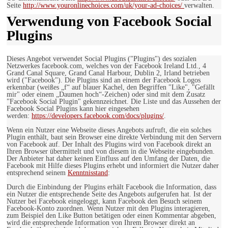
Seite
http://www.youronlinechoices.com/uk/your-ad-choices/
verwalten.
Verwendung von Facebook Social
Plugins
Dieses Angebot verwendet Social Plugins ("Plugins") des sozialen
Netzwerkes facebook.com, welches von der Facebook Ireland Ltd., 4
Grand Canal Square, Grand Canal Harbour, Dublin 2, Irland betrieben
wird ("Facebook"). Die Plugins sind an einem der Facebook Logos
erkennbar (weißes „f“ auf blauer Kachel, den Begriffen "Like", "Gefällt
mir" oder einem „Daumen hoch“-Zeichen) oder sind mit dem Zusatz
"Facebook Social Plugin" gekennzeichnet. Die Liste und das Aussehen der
Facebook Social Plugins kann hier eingesehen
werden:
https://developers.facebook.com/docs/plugins/
.
Wenn ein Nutzer eine Webseite dieses Angebots aufruft, die ein solches
Plugin enthält, baut sein Browser eine direkte Verbindung mit den Servern
von Facebook auf. Der Inhalt des Plugins wird von Facebook direkt an
Ihren Browser übermittelt und von diesem in die Webseite eingebunden.
Der Anbieter hat daher keinen Einfluss auf den Umfang der Daten, die
Facebook mit Hilfe dieses Plugins erhebt und informiert die Nutzer daher
entsprechend seinem
Kenntnisstand
:
Durch die Einbindung der Plugins erhält Facebook die Information, dass
ein Nutzer die entsprechende Seite des Angebots aufgerufen hat. Ist der
Nutzer bei Facebook eingeloggt, kann Facebook den Besuch seinem
Facebook-Konto zuordnen. Wenn Nutzer mit den Plugins interagieren,
zum Beispiel den Like Button betätigen oder einen Kommentar abgeben,
wird die entsprechende Information von Ihrem Browser direkt an