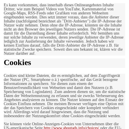
Es kann vorkommen, dass innerhalb dieses Onlineangebotes Inhalte
Dritter, wie zum Beispiel Videos von YouTube, Kartenmaterial von
Google-Maps, RSS-Feeds oder Grafiken von anderen Webseiten
eingebunden werden. Dies setzt immer voraus, dass die Anbieter dieser
Inhalte (nachfolgend bezeichnet als "Dritt-Anbieter") die IP-Adresse der
Nutzer wahr nehmen. Denn ohne die IP-Adresse, könnten sie die Inhalte
nicht an den Browser des jeweiligen Nutzers senden. Die IP-Adresse ist
damit für die Darstellung dieser Inhalte erforderlich. Wir bemühen uns
nur solche Inhalte zu verwenden, deren jeweilige Anbieter die IP-Adresse
lediglich zur Auslieferung der Inhalte verwenden. Jedoch haben wir
keinen Einfluss darauf, falls die Dritt-Anbieter die IP-Adresse z.B. für
statistische Zwecke speichern. Soweit dies uns bekannt ist, klären wir die
Nutzer darüber auf.
Cookies
Cookies sind kleine Dateien, die es ermöglichen, auf dem Zugriffsgerät
der Nutzer (PC, Smartphone o.ä.) spezifische, auf das Gerät bezogene
Informationen zu speichern. Sie dienen zum einem der
Benutzerfreundlichkeit von Webseiten und damit den Nutzern (z.B.
Speicherung von Logindaten). Zum anderen dienen sie, um die statistische
Daten der Webseitennutzung zu erfassen und sie zwecks Verbesserung des
Angebotes analysieren zu können. Die Nutzer können auf den Einsatz der
Cookies Einfluss nehmen. Die meisten Browser verfügen eine Option mit
der das Speichern von Cookies eingeschränkt oder komplett verhindert
wird. Allerdings wird darauf hingewiesen, dass die Nutzung und
insbesondere der Nutzungskomfort ohne Cookies eingeschränkt werden.
Sie können viele Online-Anzeigen-Cookies von Unternehmen über die
US-amerikanische Seite
http://www.aboutads.info/choices/
oder die EU-