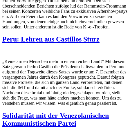
Frauen Vorwürfe gegen Till Lindemann erhoben. Den sich
überschneidenden Berichten zufolge lud der Rammstein-Frontmann
bei seinen Konzerten weibliche Fans zu exklusiven Aftershowpartys
ein. Auf den Feiern kam es laut den Vorwürfen zu sexuellen
Handlungen, von denen einige auch nichteinvernehmlich gewesen
sein sollen. Unter anderem ist die Rede von K.-o.-Tropfen.
Peru: Lehren aus Castillos Sturz
„Keine armen Menschen mehr in einem reichen Land!“ Mit diesem
Satz gewann Pedro Castillo die Präsidentschaftswahlen in Peru und
aufgrund der Tragweite dieses Satzes wurde er am 7. Dezember des
vergangenen Jahres durch den Kongress geputscht. Darauf folgten
massive Proteste, die sich im ganzen Land verbreiteten, mit denen
sich die IMT und damit auch der Funke, solidarisch erklärten.
Nachdem diese brutal und blutig niedergeschlagen wurden, stellt
sich die Frage, was man hätte anders machen können. Um das zu
verstehen müssen wir wissen, was eigentlich genau passiert ist.
Solidarität mit der Venezolanischen
Kommunistischen Partei