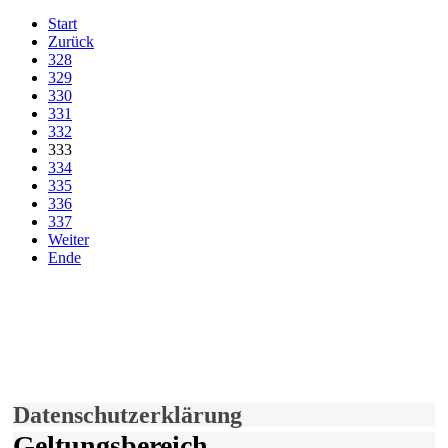
Start
Zurück
328
329
330
331
332
333
334
335
336
337
Weiter
Ende
derfunke.de verwendet Cookies!
Hiermit stimmen Sie der weiteren Nutzung unserer Seite und der
Verwendung von Cookies zu.
Mehr erfahren
Einverstanden!
Datenschutzerklärung
Geltungsbereich