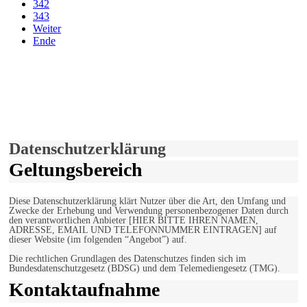
342
343
Weiter
Ende
derfunke.de verwendet Cookies!
Hiermit stimmen Sie der weiteren Nutzung unserer Seite und der
Verwendung von Cookies zu.
Mehr erfahren
Einverstanden!
Datenschutzerklärung
Geltungsbereich
Diese Datenschutzerklärung klärt Nutzer über die Art, den Umfang und
Zwecke der Erhebung und Verwendung personenbezogener Daten durch
den verantwortlichen Anbieter [HIER BITTE IHREN NAMEN,
ADRESSE, EMAIL UND TELEFONNUMMER EINTRAGEN] auf
dieser Website (im folgenden “Angebot”) auf.
Die rechtlichen Grundlagen des Datenschutzes finden sich im
Bundesdatenschutzgesetz (BDSG) und dem Telemediengesetz (TMG).
Kontaktaufnahme