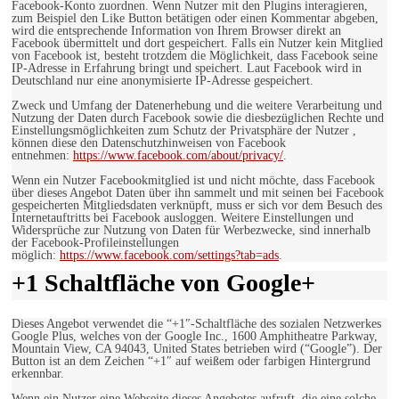
Facebook-Konto zuordnen. Wenn Nutzer mit den Plugins interagieren,
zum Beispiel den Like Button betätigen oder einen Kommentar abgeben,
wird die entsprechende Information von Ihrem Browser direkt an
Facebook übermittelt und dort gespeichert. Falls ein Nutzer kein Mitglied
von Facebook ist, besteht trotzdem die Möglichkeit, dass Facebook seine
IP-Adresse in Erfahrung bringt und speichert. Laut Facebook wird in
Deutschland nur eine anonymisierte IP-Adresse gespeichert.
Zweck und Umfang der Datenerhebung und die weitere Verarbeitung und
Nutzung der Daten durch Facebook sowie die diesbezüglichen Rechte und
Einstellungsmöglichkeiten zum Schutz der Privatsphäre der Nutzer ,
können diese den Datenschutzhinweisen von Facebook
entnehmen:
https://www.facebook.com/about/privacy/
.
Wenn ein Nutzer Facebookmitglied ist und nicht möchte, dass Facebook
über dieses Angebot Daten über ihn sammelt und mit seinen bei Facebook
gespeicherten Mitgliedsdaten verknüpft, muss er sich vor dem Besuch des
Internetauftritts bei Facebook ausloggen. Weitere Einstellungen und
Widersprüche zur Nutzung von Daten für Werbezwecke, sind innerhalb
der Facebook-Profileinstellungen
möglich:
https://www.facebook.com/settings?tab=ads
.
+1 Schaltfläche von Google+
Dieses Angebot verwendet die “+1″-Schaltfläche des sozialen Netzwerkes
Google Plus, welches von der Google Inc., 1600 Amphitheatre Parkway,
Mountain View, CA 94043, United States betrieben wird (“Google”). Der
Button ist an dem Zeichen “+1″ auf weißem oder farbigen Hintergrund
erkennbar.
Wenn ein Nutzer eine Webseite dieses Angebotes aufruft, die eine solche