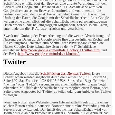
Schaltfläche enthält, baut der Browser eine direkte Verbindung mit den
Servern von Google auf. Der Inhalt der “+1″-Schaltfläche wird von
Google direkt an seinen Browser übermittelt und von diesem in die
Webseite eingebunden. der Anbieter hat daher keinen Einfluss auf den
Umfang der Daten, die Google mit der Schaltfläche erhebt. Laut Google
werden ohne einen Klick auf die Schaltfläche keine personenbezogenen
Daten erhoben. Nur bei eingeloggten Mitgliedern, werden solche Daten,
unter anderem die IP-Adresse, erhoben und verarbeitet.
Zweck und Umfang der Datenerhebung und die weitere Verarbeitung und
Nutzung der Daten durch Google sowie Ihre diesbezüglichen Rechte und
Einstellungsmöglichkeiten zum Schutz Ihrer Privatsphäre können die
Nutzer Googles Datenschutzhinweisen zu der “+1″-Schaltfläche
entnehmen:
http://www.google.com/intl/de/+/policy/+1button.html
und
der FAQ:
http://www.google.com/intl/de/+1/button/.
Twitter
Dieses Angebot nutzt die
Schaltflächen des Dienstes Twitter
. Diese
Schaltflächen werden angeboten durch die Twitter Inc., 795 Folsom St.,
Suite 600, San Francisco, CA 94107, USA. Sie sind an Begriffen wie
"Twitter" oder "Folge", verbunden mit einem stillisierten blauen Vogel
erkennbar. Mit Hilfe der Schaltflächen ist es möglich einen Beitrag oder
Seite dieses Angebotes bei Twitter zu teilen oder dem Anbieter bei Twitter
zu folgen.
Wenn ein Nutzer eine Webseite dieses Internetauftritts aufruft, die einen
solchen Button enthält, baut sein Browser eine direkte Verbindung mit den
Servern von Twitter auf. Der Inhalt des Twitter-Schaltflächen wird von
Twitter direkt an den Browser des Nutzers übermittelt. Der Anbieter hat