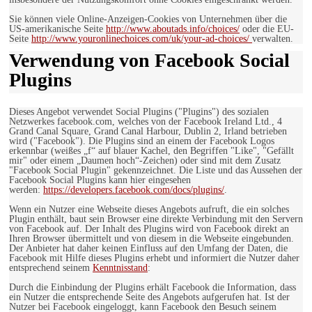
Sie können viele Online-Anzeigen-Cookies von Unternehmen über die
US-amerikanische Seite
http://www.aboutads.info/choices/
oder die EU-
Seite
http://www.youronlinechoices.com/uk/your-ad-choices/
verwalten.
Verwendung von Facebook Social
Plugins
Dieses Angebot verwendet Social Plugins ("Plugins") des sozialen
Netzwerkes facebook.com, welches von der Facebook Ireland Ltd., 4
Grand Canal Square, Grand Canal Harbour, Dublin 2, Irland betrieben
wird ("Facebook"). Die Plugins sind an einem der Facebook Logos
erkennbar (weißes „f“ auf blauer Kachel, den Begriffen "Like", "Gefällt
mir" oder einem „Daumen hoch“-Zeichen) oder sind mit dem Zusatz
"Facebook Social Plugin" gekennzeichnet. Die Liste und das Aussehen der
Facebook Social Plugins kann hier eingesehen
werden:
https://developers.facebook.com/docs/plugins/
.
Wenn ein Nutzer eine Webseite dieses Angebots aufruft, die ein solches
Plugin enthält, baut sein Browser eine direkte Verbindung mit den Servern
von Facebook auf. Der Inhalt des Plugins wird von Facebook direkt an
Ihren Browser übermittelt und von diesem in die Webseite eingebunden.
Der Anbieter hat daher keinen Einfluss auf den Umfang der Daten, die
Facebook mit Hilfe dieses Plugins erhebt und informiert die Nutzer daher
entsprechend seinem
Kenntnisstand
:
Durch die Einbindung der Plugins erhält Facebook die Information, dass
ein Nutzer die entsprechende Seite des Angebots aufgerufen hat. Ist der
Nutzer bei Facebook eingeloggt, kann Facebook den Besuch seinem