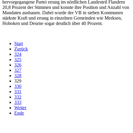
hervorgegangene Partei errang im nördlichen Landesteil Flandern
20,8 Prozent der Stimmen und konnte ihre Position und Anzahl von
Mandaten ausbauen. Dabei wurde der VB in sieben Kommunen
stärkste Kraft und errang in einzelnen Gemeinden wie Merksen,
Hoboken und Deurne sogar deutlich über 40 Prozent.
Start
Zurück
324
325
326
327
328
329
330
331
332
333
Weiter
Ende
derfunke.de verwendet Cookies!