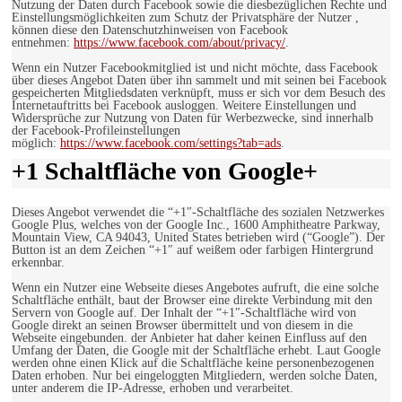
Nutzung der Daten durch Facebook sowie die diesbezüglichen Rechte und
Einstellungsmöglichkeiten zum Schutz der Privatsphäre der Nutzer ,
können diese den Datenschutzhinweisen von Facebook
entnehmen:
https://www.facebook.com/about/privacy/
.
Wenn ein Nutzer Facebookmitglied ist und nicht möchte, dass Facebook
über dieses Angebot Daten über ihn sammelt und mit seinen bei Facebook
gespeicherten Mitgliedsdaten verknüpft, muss er sich vor dem Besuch des
Internetauftritts bei Facebook ausloggen. Weitere Einstellungen und
Widersprüche zur Nutzung von Daten für Werbezwecke, sind innerhalb
der Facebook-Profileinstellungen
möglich:
https://www.facebook.com/settings?tab=ads
.
+1 Schaltfläche von Google+
Dieses Angebot verwendet die “+1″-Schaltfläche des sozialen Netzwerkes
Google Plus, welches von der Google Inc., 1600 Amphitheatre Parkway,
Mountain View, CA 94043, United States betrieben wird (“Google”). Der
Button ist an dem Zeichen “+1″ auf weißem oder farbigen Hintergrund
erkennbar.
Wenn ein Nutzer eine Webseite dieses Angebotes aufruft, die eine solche
Schaltfläche enthält, baut der Browser eine direkte Verbindung mit den
Servern von Google auf. Der Inhalt der “+1″-Schaltfläche wird von
Google direkt an seinen Browser übermittelt und von diesem in die
Webseite eingebunden. der Anbieter hat daher keinen Einfluss auf den
Umfang der Daten, die Google mit der Schaltfläche erhebt. Laut Google
werden ohne einen Klick auf die Schaltfläche keine personenbezogenen
Daten erhoben. Nur bei eingeloggten Mitgliedern, werden solche Daten,
unter anderem die IP-Adresse, erhoben und verarbeitet.