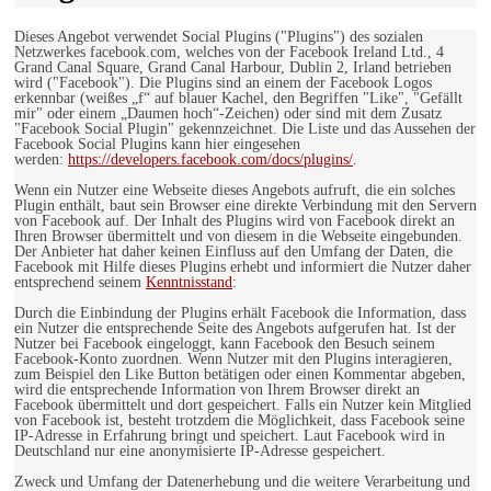
Dieses Angebot verwendet Social Plugins ("Plugins") des sozialen
Netzwerkes facebook.com, welches von der Facebook Ireland Ltd., 4
Grand Canal Square, Grand Canal Harbour, Dublin 2, Irland betrieben
wird ("Facebook"). Die Plugins sind an einem der Facebook Logos
erkennbar (weißes „f“ auf blauer Kachel, den Begriffen "Like", "Gefällt
mir" oder einem „Daumen hoch“-Zeichen) oder sind mit dem Zusatz
"Facebook Social Plugin" gekennzeichnet. Die Liste und das Aussehen der
Facebook Social Plugins kann hier eingesehen
werden:
https://developers.facebook.com/docs/plugins/
.
Wenn ein Nutzer eine Webseite dieses Angebots aufruft, die ein solches
Plugin enthält, baut sein Browser eine direkte Verbindung mit den Servern
von Facebook auf. Der Inhalt des Plugins wird von Facebook direkt an
Ihren Browser übermittelt und von diesem in die Webseite eingebunden.
Der Anbieter hat daher keinen Einfluss auf den Umfang der Daten, die
Facebook mit Hilfe dieses Plugins erhebt und informiert die Nutzer daher
entsprechend seinem
Kenntnisstand
:
Durch die Einbindung der Plugins erhält Facebook die Information, dass
ein Nutzer die entsprechende Seite des Angebots aufgerufen hat. Ist der
Nutzer bei Facebook eingeloggt, kann Facebook den Besuch seinem
Facebook-Konto zuordnen. Wenn Nutzer mit den Plugins interagieren,
zum Beispiel den Like Button betätigen oder einen Kommentar abgeben,
wird die entsprechende Information von Ihrem Browser direkt an
Facebook übermittelt und dort gespeichert. Falls ein Nutzer kein Mitglied
von Facebook ist, besteht trotzdem die Möglichkeit, dass Facebook seine
IP-Adresse in Erfahrung bringt und speichert. Laut Facebook wird in
Deutschland nur eine anonymisierte IP-Adresse gespeichert.
Zweck und Umfang der Datenerhebung und die weitere Verarbeitung und