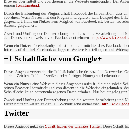
Browser übermittelt und von diesem in die Webseite eingebunden. Der Anbiet
seinem
Kenntnisstand
:
Durch die Einbindung der Plugins erhält Facebook die Information, dass ei
zuordnen. Wenn Nutzer mit den Plugins interagieren, zum Beispiel den Like
gespeichert. Falls ein Nutzer kein Mitglied von Facebook ist, besteht trotz
Adresse gespeichert.
Zweck und Umfang der Datenerhebung und die weitere Verarbeitung und Nutz
den Datenschutzhinweisen von Facebook entnehmen:
https://www.facebook.
Wenn ein Nutzer Facebookmitglied ist und nicht möchte, dass Facebook über
Internetauftritts bei Facebook ausloggen. Weitere Einstellungen und Wider
+1 Schaltfläche von Google+
Dieses Angebot verwendet die “+1″-Schaltfläche des sozialen Netzwerkes Go
an dem Zeichen “+1″ auf weißem oder farbigen Hintergrund erkennbar.
Wenn ein Nutzer eine Webseite dieses Angebotes aufruft, die eine solche Sch
seinen Browser übermittelt und von diesem in die Webseite eingebunden. der
Schaltfläche keine personenbezogenen Daten erhoben. Nur bei eingeloggten M
Zweck und Umfang der Datenerhebung und die weitere Verarbeitung und Nut
Datenschutzhinweisen zu der “+1″-Schaltfläche entnehmen:
http://www.goog
Twitter
Dieses Angebot nutzt die
Schaltflächen des Dienstes Twitter
. Diese Schaltfl