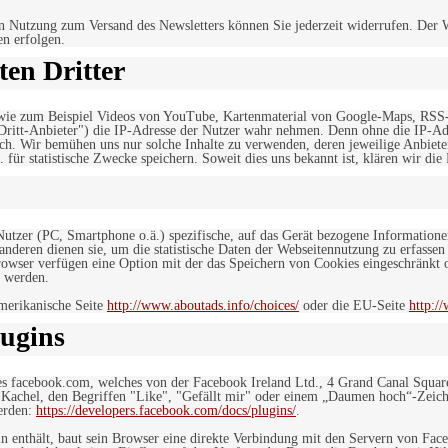
n Nutzung zum Versand des Newsletters können Sie jederzeit widerrufen. Der W
en erfolgen.
en Dritter
, wie zum Beispiel Videos von YouTube, Kartenmaterial von Google-Maps, RSS
"Dritt-Anbieter") die IP-Adresse der Nutzer wahr nehmen. Denn ohne die IP-Adr
rlich. Wir bemühen uns nur solche Inhalte zu verwenden, deren jeweilige Anbiete
. für statistische Zwecke speichern. Soweit dies uns bekannt ist, klären wir die
 Nutzer (PC, Smartphone o.ä.) spezifische, auf das Gerät bezogene Information
deren dienen sie, um die statistische Daten der Webseitennutzung zu erfassen
owser verfügen eine Option mit der das Speichern von Cookies eingeschränkt od
 werden.
merikanische Seite
http://www.aboutads.info/choices/
oder die EU-Seite
http:/
ugins
es facebook.com, welches von der Facebook Ireland Ltd., 4 Grand Canal Squar
r Kachel, den Begriffen "Like", "Gefällt mir" oder einem „Daumen hoch“-Zeich
werden:
https://developers.facebook.com/docs/plugins/
.
in enthält, baut sein Browser eine direkte Verbindung mit den Servern von Fac