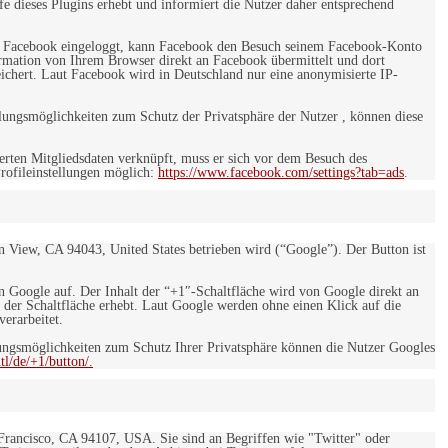
e dieses Plugins erhebt und informiert die Nutzer daher entsprechend
 bei Facebook eingeloggt, kann Facebook den Besuch seinem Facebook-Konto
rmation von Ihrem Browser direkt an Facebook übermittelt und dort
eichert. Laut Facebook wird in Deutschland nur eine anonymisierte IP-
ungsmöglichkeiten zum Schutz der Privatsphäre der Nutzer , können diese
rten Mitgliedsdaten verknüpft, muss er sich vor dem Besuch des
rofileinstellungen möglich:
https://www.facebook.com/settings?tab=ads
.
 View, CA 94043, United States betrieben wird (“Google”). Der Button ist
on Google auf. Der Inhalt der “+1″-Schaltfläche wird von Google direkt an
 der Schaltfläche erhebt. Laut Google werden ohne einen Klick auf die
erarbeitet.
ngsmöglichkeiten zum Schutz Ihrer Privatsphäre können die Nutzer Googles
l/de/+1/button/.
 Francisco, CA 94107, USA. Sie sind an Begriffen wie "Twitter" oder