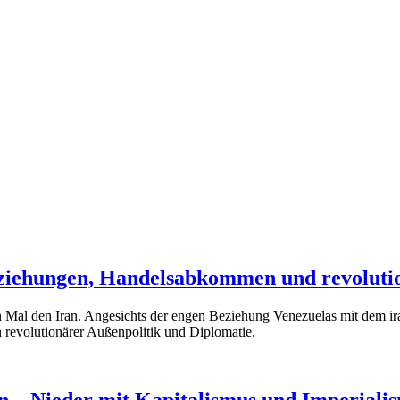
eziehungen, Handelsabkommen und revoluti
al den Iran. Angesichts der engen Beziehung Venezuelas mit dem iran
 revolutionärer Außenpolitik und Diplomatie.
on – Nieder mit Kapitalismus und Imperiali