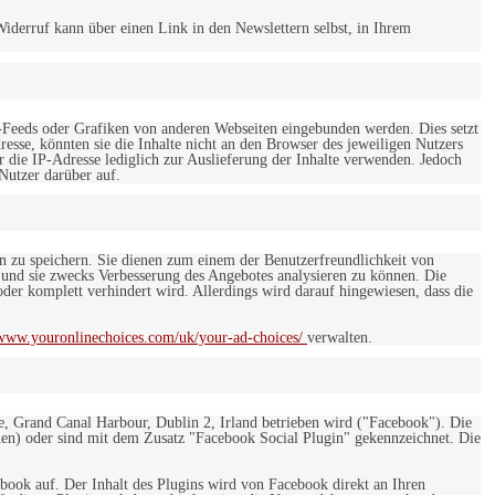
iderruf kann über einen Link in den Newslettern selbst, in Ihrem
-Feeds oder Grafiken von anderen Webseiten eingebunden werden. Dies setzt
esse, könnten sie die Inhalte nicht an den Browser des jeweiligen Nutzers
r die IP-Adresse lediglich zur Auslieferung der Inhalte verwenden. Jedoch
 Nutzer darüber auf.
en zu speichern. Sie dienen zum einem der Benutzerfreundlichkeit von
 und sie zwecks Verbesserung des Angebotes analysieren zu können. Die
er komplett verhindert wird. Allerdings wird darauf hingewiesen, dass die
/www.youronlinechoices.com/uk/your-ad-choices/
verwalten.
e, Grand Canal Harbour, Dublin 2, Irland betrieben wird ("Facebook"). Die
en) oder sind mit dem Zusatz "Facebook Social Plugin" gekennzeichnet. Die
ebook auf. Der Inhalt des Plugins wird von Facebook direkt an Ihren