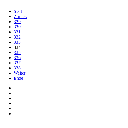
Start
Zurück
329
330
331
332
333
334
335
336
337
338
Weiter
Ende
Auf Facebook folgen
Bei Twitter teilen
Instagram
Auf Youtube folgen
der funke - Shop
marxist.com
derfunke.de verwendet Cookies!