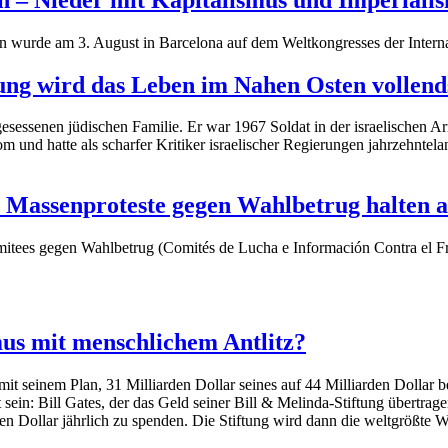
ion wurde am 3. August in Barcelona auf dem Weltkongresses der Intern
ng wird das Leben im Nahen Osten vollend
gesessenen jüdischen Familie. Er war 1967 Soldat in der israelischen A
m und hatte als scharfer Kritiker israelischer Regierungen jahrzehntela
 Massenproteste gegen Wahlbetrug halten 
mitees gegen Wahlbetrug (Comités de Lucha e Información Contra el F
us mit menschlichem Antlitz?
 mit seinem Plan, 31 Milliarden Dollar seines auf 44 Milliarden Dollar
 sein: Bill Gates, der das Geld seiner Bill & Melinda-Stiftung übertr
en Dollar jährlich zu spenden. Die Stiftung wird dann die weltgrößte Wo