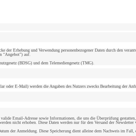
erwendung von Cookies zu.
Mehr erfahren
d Zwecke der Erhebung und Verwendung personenbezogener Daten durch den
“Angebot”) auf.
schutzgesetz (BDSG) und dem Telemediengesetz (TMG).
r oder E-Mail) werden die Angaben des Nutzers zwecks Bearbeitung der Anfrage
alide Email-Adresse sowie Informationen, die uns die Überprüfung gestatten,
werden nicht erhoben. Diese Daten werden nur für den Versand der Newsletter 
tum der Anmeldung. Diese Speicherung dient alleine dem Nachweis im Fall, da