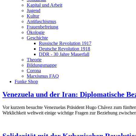
Kapital und Arbeit
Jugend
Kultur
Antifaschismus
Frauenbefreiung
Ökologie
Geschichte
Russische Revolution 1917
Deutsche Revolution 1918
DDR - 30 Jahre Mauerfall
Theorie
Bildungsmappe
Corona
Marxismus FAQ
Funke Shop
Venezuela und der Iran: Diplomatische B
Vor kurzem besuchte Venezuelas Präsident Hugo Chávez zum fünften M
Wirklichkeit weltweit einige wichtige Fragen zur Beziehung zwischen
Solidarität mit der Kubanischen Revoluti