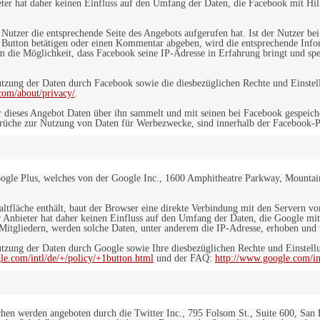
er hat daher keinen Einfluss auf den Umfang der Daten, die Facebook mit Hilf
n Nutzer die entsprechende Seite des Angebots aufgerufen hat. Ist der Nutzer
 Button betätigen oder einen Kommentar abgeben, wird die entsprechende Info
dem die Möglichkeit, dass Facebook seine IP-Adresse in Erfahrung bringt und sp
ung der Daten durch Facebook sowie die diesbezüglichen Rechte und Einstell
com/about/privacy/
.
 dieses Angebot Daten über ihn sammelt und mit seinen bei Facebook gespeiche
sprüche zur Nutzung von Daten für Werbezwecke, sind innerhalb der Facebook-P
ogle Plus, welches von der Google Inc., 1600 Amphitheatre Parkway, Mountain
altfläche enthält, baut der Browser eine direkte Verbindung mit den Servern v
 Anbieter hat daher keinen Einfluss auf den Umfang der Daten, die Google mit
itgliedern, werden solche Daten, unter anderem die IP-Adresse, erhoben und v
zung der Daten durch Google sowie Ihre diesbezüglichen Rechte und Einstellu
le.com/intl/de/+/policy/+1button.html
und der FAQ:
http://www.google.com/int
ächen werden angeboten durch die Twitter Inc., 795 Folsom St., Suite 600, San