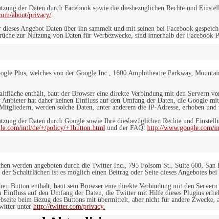
ung der Daten durch Facebook sowie die diesbezüglichen Rechte und Einstell
com/about/privacy/
.
 dieses Angebot Daten über ihn sammelt und mit seinen bei Facebook gespeiche
sprüche zur Nutzung von Daten für Werbezwecke, sind innerhalb der Facebook-P
ogle Plus, welches von der Google Inc., 1600 Amphitheatre Parkway, Mountain
altfläche enthält, baut der Browser eine direkte Verbindung mit den Servern v
 Anbieter hat daher keinen Einfluss auf den Umfang der Daten, die Google mit
itgliedern, werden solche Daten, unter anderem die IP-Adresse, erhoben und v
zung der Daten durch Google sowie Ihre diesbezüglichen Rechte und Einstellu
le.com/intl/de/+/policy/+1button.html
und der FAQ:
http://www.google.com/int
ächen werden angeboten durch die Twitter Inc., 795 Folsom St., Suite 600, San
 der Schaltflächen ist es möglich einen Beitrag oder Seite dieses Angebotes bei
lchen Button enthält, baut sein Browser eine direkte Verbindung mit den Servern
n Einfluss auf den Umfang der Daten, die Twitter mit Hilfe dieses Plugins erh
seite beim Bezug des Buttons mit übermittelt, aber nicht für andere Zwecke, al
witter unter
http://twitter.com/privacy.