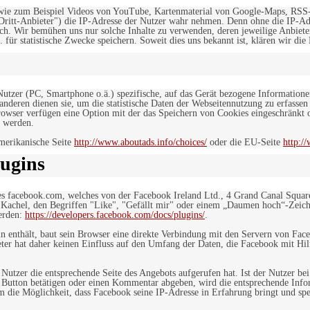
, wie zum Beispiel Videos von YouTube, Kartenmaterial von Google-Maps, RSS
"Dritt-Anbieter") die IP-Adresse der Nutzer wahr nehmen. Denn ohne die IP-Adr
rlich. Wir bemühen uns nur solche Inhalte zu verwenden, deren jeweilige Anbiete
. für statistische Zwecke speichern. Soweit dies uns bekannt ist, klären wir die
 Nutzer (PC, Smartphone o.ä.) spezifische, auf das Gerät bezogene Information
deren dienen sie, um die statistische Daten der Webseitennutzung zu erfassen
owser verfügen eine Option mit der das Speichern von Cookies eingeschränkt od
 werden.
merikanische Seite
http://www.aboutads.info/choices/
oder die EU-Seite
http:/
ugins
es facebook.com, welches von der Facebook Ireland Ltd., 4 Grand Canal Squar
r Kachel, den Begriffen "Like", "Gefällt mir" oder einem „Daumen hoch“-Zeich
werden:
https://developers.facebook.com/docs/plugins/
.
in enthält, baut sein Browser eine direkte Verbindung mit den Servern von Fac
er hat daher keinen Einfluss auf den Umfang der Daten, die Facebook mit Hilf
n Nutzer die entsprechende Seite des Angebots aufgerufen hat. Ist der Nutzer
 Button betätigen oder einen Kommentar abgeben, wird die entsprechende Info
dem die Möglichkeit, dass Facebook seine IP-Adresse in Erfahrung bringt und sp