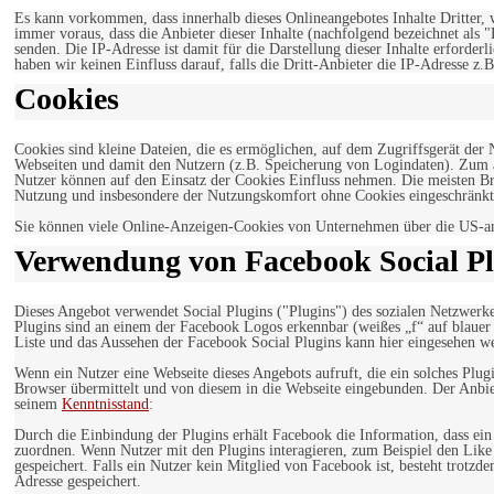
Es kann vorkommen, dass innerhalb dieses Onlineangebotes Inhalte Dritter
immer voraus, dass die Anbieter dieser Inhalte (nachfolgend bezeichnet als 
senden. Die IP-Adresse ist damit für die Darstellung dieser Inhalte erforde
haben wir keinen Einfluss darauf, falls die Dritt-Anbieter die IP-Adresse z.B
Cookies
Cookies sind kleine Dateien, die es ermöglichen, auf dem Zugriffsgerät der
Webseiten und damit den Nutzern (z.B. Speicherung von Logindaten). Zum an
Nutzer können auf den Einsatz der Cookies Einfluss nehmen. Die meisten Br
Nutzung und insbesondere der Nutzungskomfort ohne Cookies eingeschränkt
Sie können viele Online-Anzeigen-Cookies von Unternehmen über die US-a
Verwendung von Facebook Social Pl
Dieses Angebot verwendet Social Plugins ("Plugins") des sozialen Netzwerk
Plugins sind an einem der Facebook Logos erkennbar (weißes „f“ auf blaue
Liste und das Aussehen der Facebook Social Plugins kann hier eingesehen 
Wenn ein Nutzer eine Webseite dieses Angebots aufruft, die ein solches Plug
Browser übermittelt und von diesem in die Webseite eingebunden. Der Anbiet
seinem
Kenntnisstand
:
Durch die Einbindung der Plugins erhält Facebook die Information, dass ei
zuordnen. Wenn Nutzer mit den Plugins interagieren, zum Beispiel den Like
gespeichert. Falls ein Nutzer kein Mitglied von Facebook ist, besteht trotz
Adresse gespeichert.