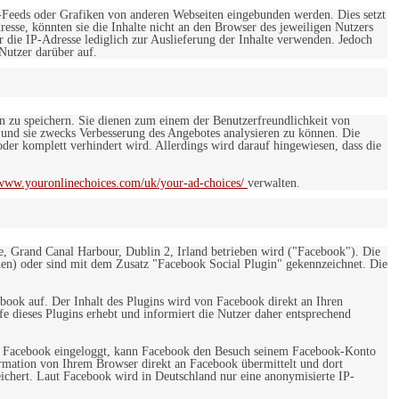
-Feeds oder Grafiken von anderen Webseiten eingebunden werden. Dies setzt
esse, könnten sie die Inhalte nicht an den Browser des jeweiligen Nutzers
r die IP-Adresse lediglich zur Auslieferung der Inhalte verwenden. Jedoch
 Nutzer darüber auf.
en zu speichern. Sie dienen zum einem der Benutzerfreundlichkeit von
 und sie zwecks Verbesserung des Angebotes analysieren zu können. Die
er komplett verhindert wird. Allerdings wird darauf hingewiesen, dass die
/www.youronlinechoices.com/uk/your-ad-choices/
verwalten.
e, Grand Canal Harbour, Dublin 2, Irland betrieben wird ("Facebook"). Die
en) oder sind mit dem Zusatz "Facebook Social Plugin" gekennzeichnet. Die
ebook auf. Der Inhalt des Plugins wird von Facebook direkt an Ihren
e dieses Plugins erhebt und informiert die Nutzer daher entsprechend
 bei Facebook eingeloggt, kann Facebook den Besuch seinem Facebook-Konto
rmation von Ihrem Browser direkt an Facebook übermittelt und dort
eichert. Laut Facebook wird in Deutschland nur eine anonymisierte IP-