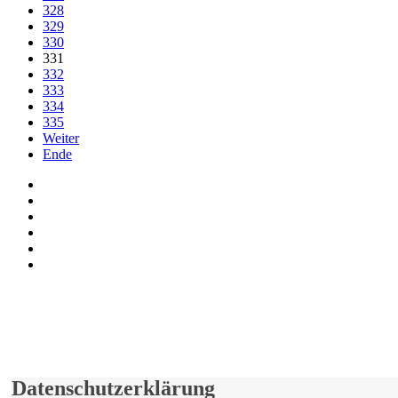
328
329
330
331
332
333
334
335
Weiter
Ende
Auf Facebook folgen
Bei Twitter teilen
Instagram
Auf Youtube folgen
der funke - Shop
marxist.com
derfunke.de verwendet Cookies!
Hiermit stimmen Sie der weiteren Nutzung unserer Seite und der V
Einverstanden!
Datenschutzerklärung