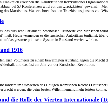
Frankreich erreichen die KandidatInnen trotzkistischer Organisationen
bbau. bei SJ-Konferenzen wird vor den „Trotzkisten“ gewarnt,... Mehr
g des Marxismus. Was zeichnet also den Trotzkismus jenseits von Witz
de
, das russische Parlament, beschossen. Hunderte von Menschen wurde
 hieß. Heute vermeiden es die russischen Autoritäten tunlichst, über di
cht auf das gesamte politische System in Russland werfen würden.
tand 1916
en Irish Volunteers zu einem bewaffneten Aufstand gegen die Macht des 
iderhall, und das fast ein Jahr vor der Russischen Revolution.
insbesondere im Südwesten des Heiligen Römischen Reiches Deutscher 
erbracht werden, die beim besten Willen niemand mehr leisten konnte.
und die Rolle der Vierten Internationale (T