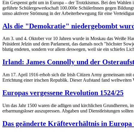
Ein Gespenst geht um in Europa – der Trotzkismus. Bei den Wahlen in 
geführte Schülergewerkschaft 100.000e SchülerInnen gegen Bildungsa
umso aktivere Strömung in der Arbeiterbewegung für eine Verteidigun
Als die "Demokratie" niedergebombt wur
Am 3. und 4. Oktober vor 10 Jahren wurde in Moskau das Weiße Haus
Präsident Jelzin und dem Parlament, das damals noch "höchster Sowjet"
blutig endeten, sondern vor allem deswegen, weil sie ein schiefes Li
Irland: James Connolly und der Osteraufs
Am 17. April 1916 erhob sich die Irish Citizen Army gemeinsam mit d
Errichtung einer irischen Republik. Dieser Aufstand fand weltweiten W
Europas vergessene Revolution 1524/25
Um das Jahr 1500 waren die adligen und kirchlichen Grundherren, 
erbarmungsloser auszupressen. Abgaben und Dienstleistungen sollten 
Das geänderte Kräfteverhältnis in Europa 