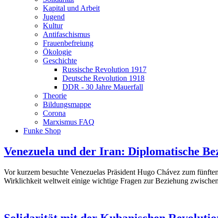
Kapital und Arbeit
Jugend
Kultur
Antifaschismus
Frauenbefreiung
Ökologie
Geschichte
Russische Revolution 1917
Deutsche Revolution 1918
DDR - 30 Jahre Mauerfall
Theorie
Bildungsmappe
Corona
Marxismus FAQ
Funke Shop
Venezuela und der Iran: Diplomatische B
Vor kurzem besuchte Venezuelas Präsident Hugo Chávez zum fünften M
Wirklichkeit weltweit einige wichtige Fragen zur Beziehung zwischen
Solidarität mit der Kubanischen Revoluti