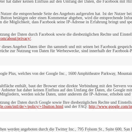
er hat daher keinen Einfluss auf den Umfang der Daten, die Facebook mit Hilf
n Nutzer die entsprechende Seite des Angebots aufgerufen hat. Ist der Nutzer
 Button betätigen oder einen Kommentar abgeben, wird die entsprechende Info
dem die Möglichkeit, dass Facebook seine IP-Adresse in Erfahrung bringt und sp
ung der Daten durch Facebook sowie die diesbezüglichen Rechte und Einstell
com/about/privacy/
.
 dieses Angebot Daten über ihn sammelt und mit seinen bei Facebook gespeiche
sprüche zur Nutzung von Daten für Werbezwecke, sind innerhalb der Facebook-P
ogle Plus, welches von der Google Inc., 1600 Amphitheatre Parkway, Mountain
altfläche enthält, baut der Browser eine direkte Verbindung mit den Servern v
 Anbieter hat daher keinen Einfluss auf den Umfang der Daten, die Google mit
itgliedern, werden solche Daten, unter anderem die IP-Adresse, erhoben und v
zung der Daten durch Google sowie Ihre diesbezüglichen Rechte und Einstellu
le.com/intl/de/+/policy/+1button.html
und der FAQ:
http://www.google.com/int
ächen werden angeboten durch die Twitter Inc., 795 Folsom St., Suite 600, San