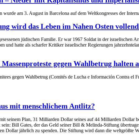
ion wurde am 3. August in Barcelona auf dem Weltkongresses der Intern
ng wird das Leben im Nahen Osten vollend
gesessenen jüdischen Familie. Er war 1967 Soldat in der israelischen A
m und hatte als scharfer Kritiker israelischer Regierungen jahrzehntela
 Massenproteste gegen Wahlbetrug halten 
mitees gegen Wahlbetrug (Comités de Lucha e Información Contra el F
us mit menschlichem Antlitz?
 mit seinem Plan, 31 Milliarden Dollar seines auf 44 Milliarden Dollar
 sein: Bill Gates, der das Geld seiner Bill & Melinda-Stiftung übertr
en Dollar jährlich zu spenden. Die Stiftung wird dann die weltgrößte Wo