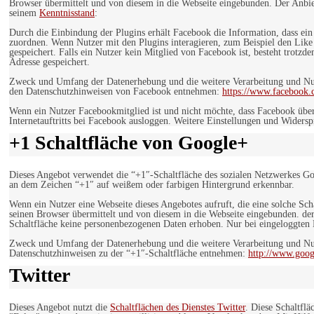
Browser übermittelt und von diesem in die Webseite eingebunden. Der Anbiet
seinem
Kenntnisstand
:
Durch die Einbindung der Plugins erhält Facebook die Information, dass ei
zuordnen. Wenn Nutzer mit den Plugins interagieren, zum Beispiel den Like
gespeichert. Falls ein Nutzer kein Mitglied von Facebook ist, besteht trotz
Adresse gespeichert.
Zweck und Umfang der Datenerhebung und die weitere Verarbeitung und Nutz
den Datenschutzhinweisen von Facebook entnehmen:
https://www.facebook.
Wenn ein Nutzer Facebookmitglied ist und nicht möchte, dass Facebook über
Internetauftritts bei Facebook ausloggen. Weitere Einstellungen und Wider
+1 Schaltfläche von Google+
Dieses Angebot verwendet die “+1″-Schaltfläche des sozialen Netzwerkes Go
an dem Zeichen “+1″ auf weißem oder farbigen Hintergrund erkennbar.
Wenn ein Nutzer eine Webseite dieses Angebotes aufruft, die eine solche Sch
seinen Browser übermittelt und von diesem in die Webseite eingebunden. der
Schaltfläche keine personenbezogenen Daten erhoben. Nur bei eingeloggten M
Zweck und Umfang der Datenerhebung und die weitere Verarbeitung und Nut
Datenschutzhinweisen zu der “+1″-Schaltfläche entnehmen:
http://www.goog
Twitter
Dieses Angebot nutzt die
Schaltflächen des Dienstes Twitter
. Diese Schaltfl