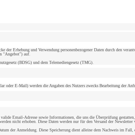
erwendung von Cookies zu.
Mehr erfahren
d Zwecke der Erhebung und Verwendung personenbezogener Daten durch den
“Angebot”) auf.
schutzgesetz (BDSG) und dem Telemediengesetz (TMG).
r oder E-Mail) werden die Angaben des Nutzers zwecks Bearbeitung der Anfrage
alide Email-Adresse sowie Informationen, die uns die Überprüfung gestatten,
werden nicht erhoben. Diese Daten werden nur für den Versand der Newsletter 
tum der Anmeldung. Diese Speicherung dient alleine dem Nachweis im Fall, da