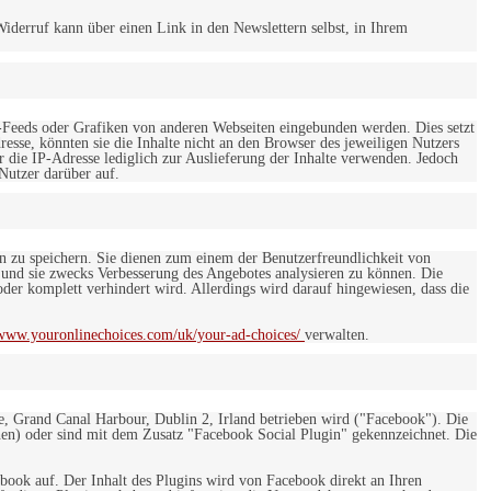
iderruf kann über einen Link in den Newslettern selbst, in Ihrem
-Feeds oder Grafiken von anderen Webseiten eingebunden werden. Dies setzt
esse, könnten sie die Inhalte nicht an den Browser des jeweiligen Nutzers
r die IP-Adresse lediglich zur Auslieferung der Inhalte verwenden. Jedoch
 Nutzer darüber auf.
en zu speichern. Sie dienen zum einem der Benutzerfreundlichkeit von
 und sie zwecks Verbesserung des Angebotes analysieren zu können. Die
er komplett verhindert wird. Allerdings wird darauf hingewiesen, dass die
/www.youronlinechoices.com/uk/your-ad-choices/
verwalten.
e, Grand Canal Harbour, Dublin 2, Irland betrieben wird ("Facebook"). Die
en) oder sind mit dem Zusatz "Facebook Social Plugin" gekennzeichnet. Die
ebook auf. Der Inhalt des Plugins wird von Facebook direkt an Ihren