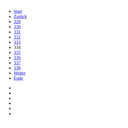
Start
Zurück
329
330
331
332
333
334
335
336
337
338
Weiter
Ende
Auf Facebook folgen
Bei Twitter teilen
Instagram
Auf Youtube folgen
der funke - Shop
marxist.com
derfunke.de verwendet Cookies!