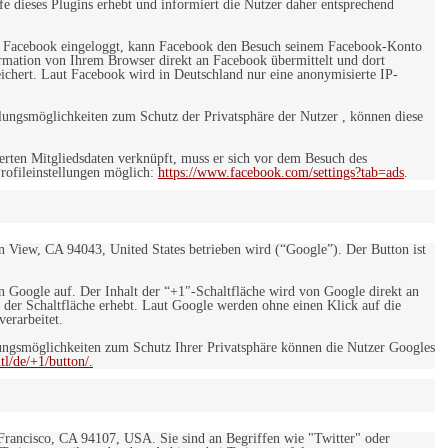
e dieses Plugins erhebt und informiert die Nutzer daher entsprechend
 bei Facebook eingeloggt, kann Facebook den Besuch seinem Facebook-Konto
rmation von Ihrem Browser direkt an Facebook übermittelt und dort
eichert. Laut Facebook wird in Deutschland nur eine anonymisierte IP-
ungsmöglichkeiten zum Schutz der Privatsphäre der Nutzer , können diese
rten Mitgliedsdaten verknüpft, muss er sich vor dem Besuch des
rofileinstellungen möglich:
https://www.facebook.com/settings?tab=ads
.
 View, CA 94043, United States betrieben wird (“Google”). Der Button ist
on Google auf. Der Inhalt der “+1″-Schaltfläche wird von Google direkt an
 der Schaltfläche erhebt. Laut Google werden ohne einen Klick auf die
erarbeitet.
ngsmöglichkeiten zum Schutz Ihrer Privatsphäre können die Nutzer Googles
l/de/+1/button/.
 Francisco, CA 94107, USA. Sie sind an Begriffen wie "Twitter" oder