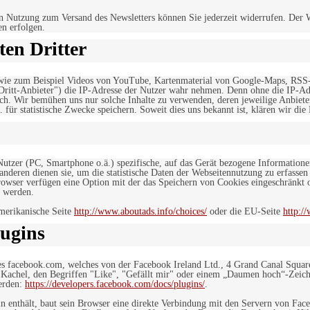
n Nutzung zum Versand des Newsletters können Sie jederzeit widerrufen. Der W
en erfolgen.
en Dritter
, wie zum Beispiel Videos von YouTube, Kartenmaterial von Google-Maps, RSS
"Dritt-Anbieter") die IP-Adresse der Nutzer wahr nehmen. Denn ohne die IP-Adr
rlich. Wir bemühen uns nur solche Inhalte zu verwenden, deren jeweilige Anbiete
. für statistische Zwecke speichern. Soweit dies uns bekannt ist, klären wir die
 Nutzer (PC, Smartphone o.ä.) spezifische, auf das Gerät bezogene Information
deren dienen sie, um die statistische Daten der Webseitennutzung zu erfassen
owser verfügen eine Option mit der das Speichern von Cookies eingeschränkt od
 werden.
merikanische Seite
http://www.aboutads.info/choices/
oder die EU-Seite
http:/
ugins
es facebook.com, welches von der Facebook Ireland Ltd., 4 Grand Canal Squar
r Kachel, den Begriffen "Like", "Gefällt mir" oder einem „Daumen hoch“-Zeich
werden:
https://developers.facebook.com/docs/plugins/
.
in enthält, baut sein Browser eine direkte Verbindung mit den Servern von Fac