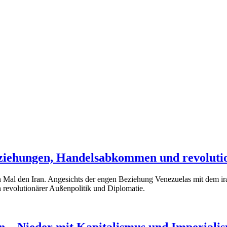
eziehungen, Handelsabkommen und revoluti
al den Iran. Angesichts der engen Beziehung Venezuelas mit dem iran
 revolutionärer Außenpolitik und Diplomatie.
on – Nieder mit Kapitalismus und Imperiali