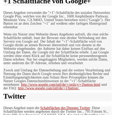
+1 Schaltfläche von Google+
Dieses Angebot verwendet die “+1″-Schaltfläche des sozialen Netzwerkes
Google Plus, welches von der Google Inc., 1600 Amphitheatre Parkway,
Mountain View, CA 94043, United States betrieben wird (“Google”). Der
Button ist an dem Zeichen “+1″ auf weißem oder farbigen Hintergrund
erkennbar.
Wenn ein Nutzer eine Webseite dieses Angebotes aufruft, die eine solche
Schaltfläche enthält, baut der Browser eine direkte Verbindung mit den
Servern von Google auf. Der Inhalt der “+1″-Schaltfläche wird von
Google direkt an seinen Browser übermittelt und von diesem in die
Webseite eingebunden. der Anbieter hat daher keinen Einfluss auf den
Umfang der Daten, die Google mit der Schaltfläche erhebt. Laut Google
werden ohne einen Klick auf die Schaltfläche keine personenbezogenen
Daten erhoben. Nur bei eingeloggten Mitgliedern, werden solche Daten,
unter anderem die IP-Adresse, erhoben und verarbeitet.
Zweck und Umfang der Datenerhebung und die weitere Verarbeitung und
Nutzung der Daten durch Google sowie Ihre diesbezüglichen Rechte und
Einstellungsmöglichkeiten zum Schutz Ihrer Privatsphäre können die
Nutzer Googles Datenschutzhinweisen zu der “+1″-Schaltfläche
entnehmen:
http://www.google.com/intl/de/+/policy/+1button.html
und
der FAQ:
http://www.google.com/intl/de/+1/button/.
Twitter
Dieses Angebot nutzt die
Schaltflächen des Dienstes Twitter
. Diese
Schaltflächen werden angeboten durch die Twitter Inc., 795 Folsom St.,