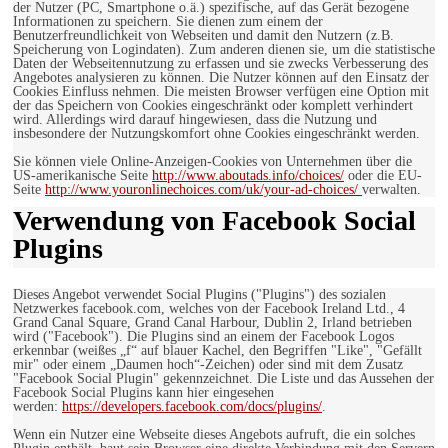
der Nutzer (PC, Smartphone o.ä.) spezifische, auf das Gerät bezogene
Informationen zu speichern. Sie dienen zum einem der
Benutzerfreundlichkeit von Webseiten und damit den Nutzern (z.B.
Speicherung von Logindaten). Zum anderen dienen sie, um die statistische
Daten der Webseitennutzung zu erfassen und sie zwecks Verbesserung des
Angebotes analysieren zu können. Die Nutzer können auf den Einsatz der
Cookies Einfluss nehmen. Die meisten Browser verfügen eine Option mit
der das Speichern von Cookies eingeschränkt oder komplett verhindert
wird. Allerdings wird darauf hingewiesen, dass die Nutzung und
insbesondere der Nutzungskomfort ohne Cookies eingeschränkt werden.
Sie können viele Online-Anzeigen-Cookies von Unternehmen über die
US-amerikanische Seite
http://www.aboutads.info/choices/
oder die EU-
Seite
http://www.youronlinechoices.com/uk/your-ad-choices/
verwalten.
Verwendung von Facebook Social
Plugins
Dieses Angebot verwendet Social Plugins ("Plugins") des sozialen
Netzwerkes facebook.com, welches von der Facebook Ireland Ltd., 4
Grand Canal Square, Grand Canal Harbour, Dublin 2, Irland betrieben
wird ("Facebook"). Die Plugins sind an einem der Facebook Logos
erkennbar (weißes „f“ auf blauer Kachel, den Begriffen "Like", "Gefällt
mir" oder einem „Daumen hoch“-Zeichen) oder sind mit dem Zusatz
"Facebook Social Plugin" gekennzeichnet. Die Liste und das Aussehen der
Facebook Social Plugins kann hier eingesehen
werden:
https://developers.facebook.com/docs/plugins/
.
Wenn ein Nutzer eine Webseite dieses Angebots aufruft, die ein solches