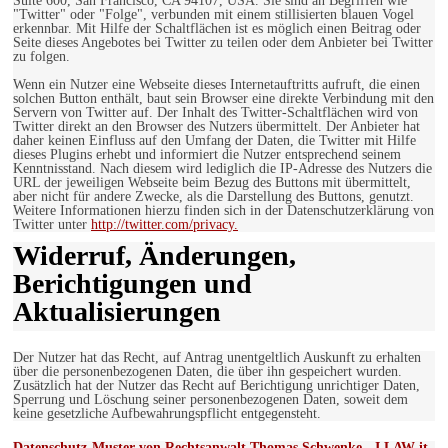
Suite 600, San Francisco, CA 94107, USA. Sie sind an Begriffen wie
"Twitter" oder "Folge", verbunden mit einem stillisierten blauen Vogel
erkennbar. Mit Hilfe der Schaltflächen ist es möglich einen Beitrag oder
Seite dieses Angebotes bei Twitter zu teilen oder dem Anbieter bei Twitter
zu folgen.
Wenn ein Nutzer eine Webseite dieses Internetauftritts aufruft, die einen
solchen Button enthält, baut sein Browser eine direkte Verbindung mit den
Servern von Twitter auf. Der Inhalt des Twitter-Schaltflächen wird von
Twitter direkt an den Browser des Nutzers übermittelt. Der Anbieter hat
daher keinen Einfluss auf den Umfang der Daten, die Twitter mit Hilfe
dieses Plugins erhebt und informiert die Nutzer entsprechend seinem
Kenntnisstand. Nach diesem wird lediglich die IP-Adresse des Nutzers die
URL der jeweiligen Webseite beim Bezug des Buttons mit übermittelt,
aber nicht für andere Zwecke, als die Darstellung des Buttons, genutzt.
Weitere Informationen hierzu finden sich in der Datenschutzerklärung von
Twitter unter
http://twitter.com/privacy.
Widerruf, Änderungen,
Berichtigungen und
Aktualisierungen
Der Nutzer hat das Recht, auf Antrag unentgeltlich Auskunft zu erhalten
über die personenbezogenen Daten, die über ihn gespeichert wurden.
Zusätzlich hat der Nutzer das Recht auf Berichtigung unrichtiger Daten,
Sperrung und Löschung seiner personenbezogenen Daten, soweit dem
keine gesetzliche Aufbewahrungspflicht entgegensteht.
Datenschutz-Muster von Rechtsanwalt Thomas Schwenke - I LAW it