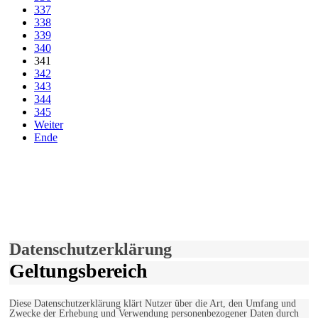
337
338
339
340
341
342
343
344
345
Weiter
Ende
derfunke.de verwendet Cookies!
Hiermit stimmen Sie der weiteren Nutzung unserer Seite und der
Verwendung von Cookies zu.
Mehr erfahren
Einverstanden!
Datenschutzerklärung
Geltungsbereich
Diese Datenschutzerklärung klärt Nutzer über die Art, den Umfang und
Zwecke der Erhebung und Verwendung personenbezogener Daten durch