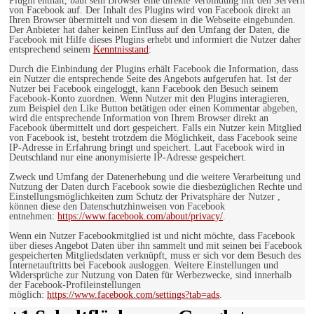
Plugin enthält, baut sein Browser eine direkte Verbindung mit den Servern
von Facebook auf. Der Inhalt des Plugins wird von Facebook direkt an
Ihren Browser übermittelt und von diesem in die Webseite eingebunden.
Der Anbieter hat daher keinen Einfluss auf den Umfang der Daten, die
Facebook mit Hilfe dieses Plugins erhebt und informiert die Nutzer daher
entsprechend seinem
Kenntnisstand
:
Durch die Einbindung der Plugins erhält Facebook die Information, dass
ein Nutzer die entsprechende Seite des Angebots aufgerufen hat. Ist der
Nutzer bei Facebook eingeloggt, kann Facebook den Besuch seinem
Facebook-Konto zuordnen. Wenn Nutzer mit den Plugins interagieren,
zum Beispiel den Like Button betätigen oder einen Kommentar abgeben,
wird die entsprechende Information von Ihrem Browser direkt an
Facebook übermittelt und dort gespeichert. Falls ein Nutzer kein Mitglied
von Facebook ist, besteht trotzdem die Möglichkeit, dass Facebook seine
IP-Adresse in Erfahrung bringt und speichert. Laut Facebook wird in
Deutschland nur eine anonymisierte IP-Adresse gespeichert.
Zweck und Umfang der Datenerhebung und die weitere Verarbeitung und
Nutzung der Daten durch Facebook sowie die diesbezüglichen Rechte und
Einstellungsmöglichkeiten zum Schutz der Privatsphäre der Nutzer ,
können diese den Datenschutzhinweisen von Facebook
entnehmen:
https://www.facebook.com/about/privacy/
.
Wenn ein Nutzer Facebookmitglied ist und nicht möchte, dass Facebook
über dieses Angebot Daten über ihn sammelt und mit seinen bei Facebook
gespeicherten Mitgliedsdaten verknüpft, muss er sich vor dem Besuch des
Internetauftritts bei Facebook ausloggen. Weitere Einstellungen und
Widersprüche zur Nutzung von Daten für Werbezwecke, sind innerhalb
der Facebook-Profileinstellungen
möglich:
https://www.facebook.com/settings?tab=ads
.