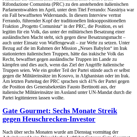
Rifondazione Comunista (PRC) zu den anstehenden italienischen
Parlamentswahlen im April, unter dem Titel Ferrando: Nassiriya war
ein Fall bewaffneten Widerstands. In diesem Interview vertrat
Ferrando, führender Kopf der traditionellen linksoppositionellen
Fraktion „Progetto Comunista“ in der PRC, die Position, es sei
legitim für ein Volk, das unter der militärischen Besatzung einer
ausländischen Macht steht, sich gegen diese Besatzungsmacht –
auch unter Einsatz von Waffengewalt – zur Wehr zu setzen. Unter
Bezug auf die im Rahmen der Mission „Neues Babylon“ im Irak
stationierten italienischen Truppen, hätte das irakische Volk das
Recht, bewaffnet gegen ausländische Truppen im Lande zu
kämpfen und dies auch, wenn das Ziel der Angriffe italienische
Truppen seien. Wie ein großer Teil der Partei stünde auch er selbst
gegen die Militäreinsätze im Kosovo, in Afghanistan oder im Irak.
Am letzten Parteitag der PRC sprachen sich 41% der Partei gegen
die Position des Generalsekretärs Fausto Bertinotti aus, der
italienische Militäreinsätze im Ausland unter UN-Mandat durch die
Partei legitimieren lassen wollte.
Gate Gourmet: Sechs Monate Streik
gegen Heuschrecken-Investor
Nach über sechs Monaten wurde am Dienstag vormittag der