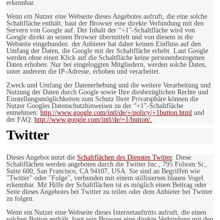
erkennbar.
Wenn ein Nutzer eine Webseite dieses Angebotes aufruft, die eine solche
Schaltfläche enthält, baut der Browser eine direkte Verbindung mit den
Servern von Google auf. Der Inhalt der “+1″-Schaltfläche wird von
Google direkt an seinen Browser übermittelt und von diesem in die
Webseite eingebunden. der Anbieter hat daher keinen Einfluss auf den
Umfang der Daten, die Google mit der Schaltfläche erhebt. Laut Google
werden ohne einen Klick auf die Schaltfläche keine personenbezogenen
Daten erhoben. Nur bei eingeloggten Mitgliedern, werden solche Daten,
unter anderem die IP-Adresse, erhoben und verarbeitet.
Zweck und Umfang der Datenerhebung und die weitere Verarbeitung und
Nutzung der Daten durch Google sowie Ihre diesbezüglichen Rechte und
Einstellungsmöglichkeiten zum Schutz Ihrer Privatsphäre können die
Nutzer Googles Datenschutzhinweisen zu der “+1″-Schaltfläche
entnehmen:
http://www.google.com/intl/de/+/policy/+1button.html
und
der FAQ:
http://www.google.com/intl/de/+1/button/.
Twitter
Dieses Angebot nutzt die
Schaltflächen des Dienstes Twitter
. Diese
Schaltflächen werden angeboten durch die Twitter Inc., 795 Folsom St.,
Suite 600, San Francisco, CA 94107, USA. Sie sind an Begriffen wie
"Twitter" oder "Folge", verbunden mit einem stillisierten blauen Vogel
erkennbar. Mit Hilfe der Schaltflächen ist es möglich einen Beitrag oder
Seite dieses Angebotes bei Twitter zu teilen oder dem Anbieter bei Twitter
zu folgen.
Wenn ein Nutzer eine Webseite dieses Internetauftritts aufruft, die einen
solchen Button enthält, baut sein Browser eine direkte Verbindung mit den