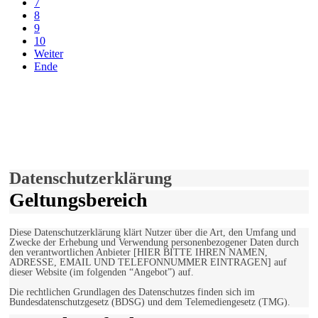
7
8
9
10
Weiter
Ende
derfunke.de verwendet Cookies!
Hiermit stimmen Sie der weiteren Nutzung unserer Seite und der
Verwendung von Cookies zu.
Mehr erfahren
Einverstanden!
Datenschutzerklärung
Geltungsbereich
Diese Datenschutzerklärung klärt Nutzer über die Art, den Umfang und
Zwecke der Erhebung und Verwendung personenbezogener Daten durch
den verantwortlichen Anbieter [HIER BITTE IHREN NAMEN,
ADRESSE, EMAIL UND TELEFONNUMMER EINTRAGEN] auf
dieser Website (im folgenden “Angebot”) auf.
Die rechtlichen Grundlagen des Datenschutzes finden sich im
Bundesdatenschutzgesetz (BDSG) und dem Telemediengesetz (TMG).