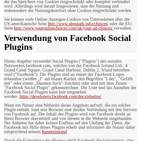
der das Speichern von Cookies eingeschränkt oder komplett verhindert
wird. Allerdings wird darauf hingewiesen, dass die Nutzung und
insbesondere der Nutzungskomfort ohne Cookies eingeschränkt werden.
Sie können viele Online-Anzeigen-Cookies von Unternehmen über die
US-amerikanische Seite
http://www.aboutads.info/choices/
oder die EU-
Seite
http://www.youronlinechoices.com/uk/your-ad-choices/
verwalten.
Verwendung von Facebook Social
Plugins
Dieses Angebot verwendet Social Plugins ("Plugins") des sozialen
Netzwerkes facebook.com, welches von der Facebook Ireland Ltd., 4
Grand Canal Square, Grand Canal Harbour, Dublin 2, Irland betrieben
wird ("Facebook"). Die Plugins sind an einem der Facebook Logos
erkennbar (weißes „f“ auf blauer Kachel, den Begriffen "Like", "Gefällt
mir" oder einem „Daumen hoch“-Zeichen) oder sind mit dem Zusatz
"Facebook Social Plugin" gekennzeichnet. Die Liste und das Aussehen der
Facebook Social Plugins kann hier eingesehen
werden:
https://developers.facebook.com/docs/plugins/
.
Wenn ein Nutzer eine Webseite dieses Angebots aufruft, die ein solches
Plugin enthält, baut sein Browser eine direkte Verbindung mit den Servern
von Facebook auf. Der Inhalt des Plugins wird von Facebook direkt an
Ihren Browser übermittelt und von diesem in die Webseite eingebunden.
Der Anbieter hat daher keinen Einfluss auf den Umfang der Daten, die
Facebook mit Hilfe dieses Plugins erhebt und informiert die Nutzer daher
entsprechend seinem
Kenntnisstand
:
Durch die Einbindung der Plugins erhält Facebook die Information, dass