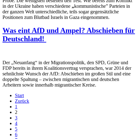
Probe. Die wenigsten bestehen den Test. Wie bereits zum Konflikt
in der Ukraine haben verschiedene
„
kommunistische” Parteien in
der ganzen Welt unterschiedliche, teils sogar gegensätzliche
Positionen zum Blutbad Israels in Gaza eingenommen.
Was eint AfD und Ampel? Abschieben für
Deutschland!
Der „Neuanfang“ in der Migrationspolitik, den SPD, Grüne und
FDP bereits in ihrem Koalitionsvertrag versprachen, war 2014 der
sehnlichste Wunsch der AfD: Abschieben im großen Stil und eine
doppelte Spaltung – zwischen migrantischen und deutschen
Arbeitern sowie innerhalb migrantischer Kreise.
Start
Zurück
1
2
3
4
5
6