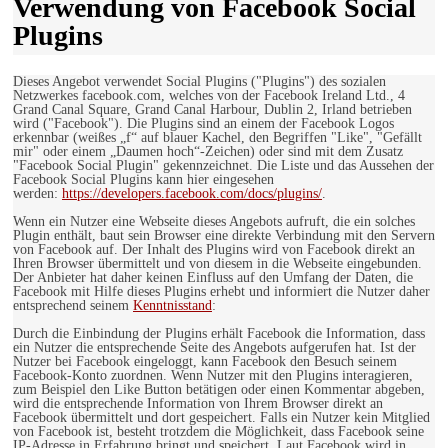
Verwendung von Facebook Social
Plugins
Dieses Angebot verwendet Social Plugins ("Plugins") des sozialen
Netzwerkes facebook.com, welches von der Facebook Ireland Ltd., 4
Grand Canal Square, Grand Canal Harbour, Dublin 2, Irland betrieben
wird ("Facebook"). Die Plugins sind an einem der Facebook Logos
erkennbar (weißes „f“ auf blauer Kachel, den Begriffen "Like", "Gefällt
mir" oder einem „Daumen hoch“-Zeichen) oder sind mit dem Zusatz
"Facebook Social Plugin" gekennzeichnet. Die Liste und das Aussehen der
Facebook Social Plugins kann hier eingesehen
werden:
https://developers.facebook.com/docs/plugins/
.
Wenn ein Nutzer eine Webseite dieses Angebots aufruft, die ein solches
Plugin enthält, baut sein Browser eine direkte Verbindung mit den Servern
von Facebook auf. Der Inhalt des Plugins wird von Facebook direkt an
Ihren Browser übermittelt und von diesem in die Webseite eingebunden.
Der Anbieter hat daher keinen Einfluss auf den Umfang der Daten, die
Facebook mit Hilfe dieses Plugins erhebt und informiert die Nutzer daher
entsprechend seinem
Kenntnisstand
:
Durch die Einbindung der Plugins erhält Facebook die Information, dass
ein Nutzer die entsprechende Seite des Angebots aufgerufen hat. Ist der
Nutzer bei Facebook eingeloggt, kann Facebook den Besuch seinem
Facebook-Konto zuordnen. Wenn Nutzer mit den Plugins interagieren,
zum Beispiel den Like Button betätigen oder einen Kommentar abgeben,
wird die entsprechende Information von Ihrem Browser direkt an
Facebook übermittelt und dort gespeichert. Falls ein Nutzer kein Mitglied
von Facebook ist, besteht trotzdem die Möglichkeit, dass Facebook seine
IP-Adresse in Erfahrung bringt und speichert. Laut Facebook wird in