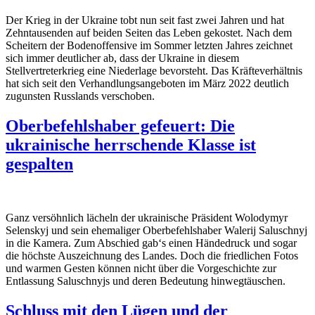
Der Krieg in der Ukraine tobt nun seit fast zwei Jahren und hat
Zehntausenden auf beiden Seiten das Leben gekostet. Nach dem
Scheitern der Bodeno
ff
ensive im Sommer letzten Jahres zeichnet
sich immer deutlicher ab, dass der Ukraine in diesem
Stellvertreterkrieg eine Niederlage bevorsteht. Das Kräfteverhältnis
hat sich seit den Verhandlungsangeboten im März 2022 deutlich
zugunsten Russlands verschoben.
Oberbefehlshaber gefeuert: Die
ukrainische herrschende Klasse ist
gespalten
Ganz versöhnlich lächeln der ukrainische Präsident Wolodymyr
Selenskyj und sein ehemaliger Oberbefehlshaber Walerij Saluschnyj
in die Kamera. Zum Abschied gab‘s einen Händedruck und sogar
die höchste Auszeichnung des Landes. Doch die friedlichen Fotos
und warmen Gesten können nicht über die Vorgeschichte zur
Entlassung Saluschnyjs und deren Bedeutung hinwegtäuschen.
Schluss mit den Lügen und der