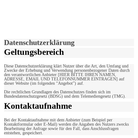
derfunke.de verwendet Cookies!
Hiermit stimmen Sie der weiteren Nutzung unserer Seite und der
Verwendung von Cookies zu.
Mehr erfahren
Einverstanden!
Datenschutzerklärung
Geltungsbereich
Diese Datenschutzerklärung klärt Nutzer über die Art, den Umfang und
Zwecke der Erhebung und Verwendung personenbezogener Daten durch
den verantwortlichen Anbieter [HIER BITTE IHREN NAMEN,
ADRESSE, EMAIL UND TELEFONNUMMER EINTRAGEN] auf
dieser Website (im folgenden “Angebot”) auf.
Die rechtlichen Grundlagen des Datenschutzes finden sich im
Bundesdatenschutzgesetz (BDSG) und dem Telemediengesetz (TMG).
Kontaktaufnahme
Bei der Kontaktaufnahme mit dem Anbieter (zum Beispiel per
Kontaktformular oder E-Mail) werden die Angaben des Nutzers zwecks
Bearbeitung der Anfrage sowie für den Fall, dass Anschlussfragen
entstehen, gespeichert.