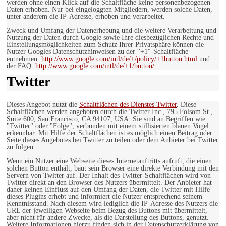
werden ohne einen Klick auf die Schaltfläche keine personenbezogenen
Daten erhoben. Nur bei eingeloggten Mitgliedern, werden solche Daten,
unter anderem die IP-Adresse, erhoben und verarbeitet.
Zweck und Umfang der Datenerhebung und die weitere Verarbeitung und
Nutzung der Daten durch Google sowie Ihre diesbezüglichen Rechte und
Einstellungsmöglichkeiten zum Schutz Ihrer Privatsphäre können die
Nutzer Googles Datenschutzhinweisen zu der “+1″-Schaltfläche
entnehmen:
http://www.google.com/intl/de/+/policy/+1button.html
und
der FAQ:
http://www.google.com/intl/de/+1/button/.
Twitter
Dieses Angebot nutzt die
Schaltflächen des Dienstes Twitter
. Diese
Schaltflächen werden angeboten durch die Twitter Inc., 795 Folsom St.,
Suite 600, San Francisco, CA 94107, USA. Sie sind an Begriffen wie
"Twitter" oder "Folge", verbunden mit einem stillisierten blauen Vogel
erkennbar. Mit Hilfe der Schaltflächen ist es möglich einen Beitrag oder
Seite dieses Angebotes bei Twitter zu teilen oder dem Anbieter bei Twitter
zu folgen.
Wenn ein Nutzer eine Webseite dieses Internetauftritts aufruft, die einen
solchen Button enthält, baut sein Browser eine direkte Verbindung mit den
Servern von Twitter auf. Der Inhalt des Twitter-Schaltflächen wird von
Twitter direkt an den Browser des Nutzers übermittelt. Der Anbieter hat
daher keinen Einfluss auf den Umfang der Daten, die Twitter mit Hilfe
dieses Plugins erhebt und informiert die Nutzer entsprechend seinem
Kenntnisstand. Nach diesem wird lediglich die IP-Adresse des Nutzers die
URL der jeweiligen Webseite beim Bezug des Buttons mit übermittelt,
aber nicht für andere Zwecke, als die Darstellung des Buttons, genutzt.
Weitere Informationen hierzu finden sich in der Datenschutzerklärung von