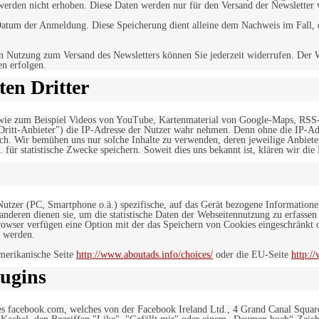
werden nicht erhoben. Diese Daten werden nur für den Versand der Newsletter 
tum der Anmeldung. Diese Speicherung dient alleine dem Nachweis im Fall, da
n Nutzung zum Versand des Newsletters können Sie jederzeit widerrufen. Der W
en erfolgen.
en Dritter
, wie zum Beispiel Videos von YouTube, Kartenmaterial von Google-Maps, RSS
"Dritt-Anbieter") die IP-Adresse der Nutzer wahr nehmen. Denn ohne die IP-Adr
rlich. Wir bemühen uns nur solche Inhalte zu verwenden, deren jeweilige Anbiete
. für statistische Zwecke speichern. Soweit dies uns bekannt ist, klären wir die
 Nutzer (PC, Smartphone o.ä.) spezifische, auf das Gerät bezogene Information
deren dienen sie, um die statistische Daten der Webseitennutzung zu erfassen
owser verfügen eine Option mit der das Speichern von Cookies eingeschränkt od
 werden.
merikanische Seite
http://www.aboutads.info/choices/
oder die EU-Seite
http:/
ugins
es facebook.com, welches von der Facebook Ireland Ltd., 4 Grand Canal Squar