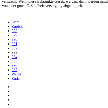
vermischt. Wenn diese Eckpunkte Gesetz werden, dann werden mittel-
von einer guten Gesundheitsversorgung abgekoppelt.
Start
Zurück
328
329
330
331
332
333
334
335
336
337
Weiter
Ende
Auf Facebook folgen
Bei Twitter teilen
Instagram
Auf Youtube folgen
der funke - Shop