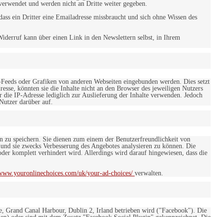
verwendet und werden nicht an Dritte weiter gegeben.
ss ein Dritter eine Emailadresse missbraucht und sich ohne Wissen des
iderruf kann über einen Link in den Newslettern selbst, in Ihrem
-Feeds oder Grafiken von anderen Webseiten eingebunden werden. Dies setzt
esse, könnten sie die Inhalte nicht an den Browser des jeweiligen Nutzers
r die IP-Adresse lediglich zur Auslieferung der Inhalte verwenden. Jedoch
 Nutzer darüber auf.
en zu speichern. Sie dienen zum einem der Benutzerfreundlichkeit von
 und sie zwecks Verbesserung des Angebotes analysieren zu können. Die
er komplett verhindert wird. Allerdings wird darauf hingewiesen, dass die
/www.youronlinechoices.com/uk/your-ad-choices/
verwalten.
e, Grand Canal Harbour, Dublin 2, Irland betrieben wird ("Facebook"). Die