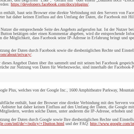
r Kachel, den Begriffen "Like", "Gefällt mir" oder einem „Daumen hoch“-Zeich
werden:
https://developers.facebook.com/docs/plugins/
.
in enthält, baut sein Browser eine direkte Verbindung mit den Servern von Fac
er hat daher keinen Einfluss auf den Umfang der Daten, die Facebook mit Hilf
n Nutzer die entsprechende Seite des Angebots aufgerufen hat. Ist der Nutzer
 Button betätigen oder einen Kommentar abgeben, wird die entsprechende Info
dem die Möglichkeit, dass Facebook seine IP-Adresse in Erfahrung bringt und sp
ung der Daten durch Facebook sowie die diesbezüglichen Rechte und Einstell
com/about/privacy/
.
 dieses Angebot Daten über ihn sammelt und mit seinen bei Facebook gespeiche
sprüche zur Nutzung von Daten für Werbezwecke, sind innerhalb der Facebook-P
ogle Plus, welches von der Google Inc., 1600 Amphitheatre Parkway, Mountain
altfläche enthält, baut der Browser eine direkte Verbindung mit den Servern v
 Anbieter hat daher keinen Einfluss auf den Umfang der Daten, die Google mit
itgliedern, werden solche Daten, unter anderem die IP-Adresse, erhoben und v
zung der Daten durch Google sowie Ihre diesbezüglichen Rechte und Einstellu
le.com/intl/de/+/policy/+1button.html
und der FAQ:
http://www.google.com/int