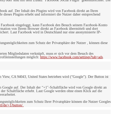
en) oder sind mit dem Zusatz "Facebook Social Plugin" gekennzeichnet. Die
ebook auf. Der Inhalt des Plugins wird von Facebook direkt an Ihren
e dieses Plugins erhebt und informiert die Nutzer daher entsprechend
 bei Facebook eingeloggt, kann Facebook den Besuch seinem Facebook-Konto
rmation von Ihrem Browser direkt an Facebook übermittelt und dort
eichert. Laut Facebook wird in Deutschland nur eine anonymisierte IP-
ungsmöglichkeiten zum Schutz der Privatsphäre der Nutzer , können diese
rten Mitgliedsdaten verknüpft, muss er sich vor dem Besuch des
rofileinstellungen möglich:
https://www.facebook.com/settings?tab=ads
.
 View, CA 94043, United States betrieben wird (“Google”). Der Button ist
on Google auf. Der Inhalt der “+1″-Schaltfläche wird von Google direkt an
 der Schaltfläche erhebt. Laut Google werden ohne einen Klick auf die
erarbeitet.
ngsmöglichkeiten zum Schutz Ihrer Privatsphäre können die Nutzer Googles
l/de/+1/button/.