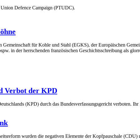
ade Union Defence Campaign (PTUDC).
Löhne
chen Gemeinschaft für Kohle und Stahl (EGKS), der Europäischen Geme
pw. in der herrschenden französischen Geschichtsschreibung als glorre
nd Verbot der KPD
utschlands (KPD) durch das Bundesverfassungsgericht verboten. Ihr Nie
ank
itsreform wurden die negativen Elemente der Kopfpauschale (CDU) m