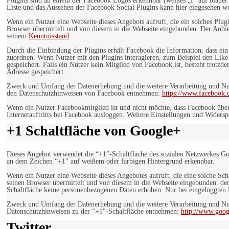
Plugins sind an einem der Facebook Logos erkennbar (weißes „f“ auf blaue
Liste und das Aussehen der Facebook Social Plugins kann hier eingesehen 
Wenn ein Nutzer eine Webseite dieses Angebots aufruft, die ein solches Plug
Browser übermittelt und von diesem in die Webseite eingebunden. Der Anbiet
seinem
Kenntnisstand
:
Durch die Einbindung der Plugins erhält Facebook die Information, dass ei
zuordnen. Wenn Nutzer mit den Plugins interagieren, zum Beispiel den Like
gespeichert. Falls ein Nutzer kein Mitglied von Facebook ist, besteht trotz
Adresse gespeichert.
Zweck und Umfang der Datenerhebung und die weitere Verarbeitung und Nutz
den Datenschutzhinweisen von Facebook entnehmen:
https://www.facebook.
Wenn ein Nutzer Facebookmitglied ist und nicht möchte, dass Facebook über
Internetauftritts bei Facebook ausloggen. Weitere Einstellungen und Wider
+1 Schaltfläche von Google+
Dieses Angebot verwendet die “+1″-Schaltfläche des sozialen Netzwerkes Go
an dem Zeichen “+1″ auf weißem oder farbigen Hintergrund erkennbar.
Wenn ein Nutzer eine Webseite dieses Angebotes aufruft, die eine solche Sch
seinen Browser übermittelt und von diesem in die Webseite eingebunden. der
Schaltfläche keine personenbezogenen Daten erhoben. Nur bei eingeloggten M
Zweck und Umfang der Datenerhebung und die weitere Verarbeitung und Nut
Datenschutzhinweisen zu der “+1″-Schaltfläche entnehmen:
http://www.goog
Twitter