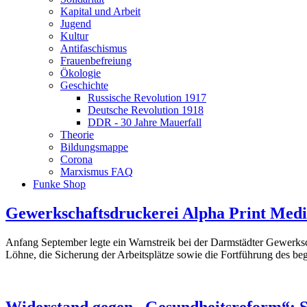
Kapital und Arbeit
Jugend
Kultur
Antifaschismus
Frauenbefreiung
Ökologie
Geschichte
Russische Revolution 1917
Deutsche Revolution 1918
DDR - 30 Jahre Mauerfall
Theorie
Bildungsmappe
Corona
Marxismus FAQ
Funke Shop
Gewerkschaftsdruckerei Alpha Print Medi
Anfang September legte ein Warnstreik bei der Darmstädter Gewerksc
Löhne, die Sicherung der Arbeitsplätze sowie die Fortführung des b
Widerstand gegen „Gesundheitsreform“: S