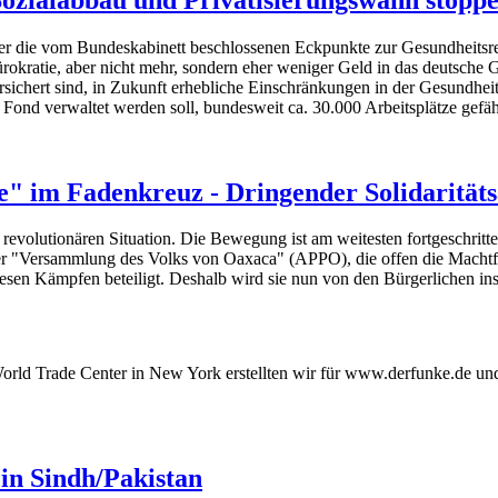
über die vom Bundeskabinett beschlossenen Eckpunkte zur Gesundheitsr
okratie, aber nicht mehr, sondern eher weniger Geld in das deutsche 
rsichert sind, in Zukunft erhebliche Einschränkungen in der Gesundh
Fond verwaltet werden soll, bundesweit ca. 30.000 Arbeitsplätze gefäh
" im Fadenkreuz - Dringender Solidaritäts
revolutionären Situation. Die Bewegung ist am weitesten fortgeschrit
 der "Versammlung des Volks von Oaxaca" (APPO), die offen die Machtfra
iesen Kämpfen beteiligt. Deshalb wird sie nun von den Bürgerlichen i
ld Trade Center in New York erstellten wir für www.derfunke.de und z
in Sindh/Pakistan