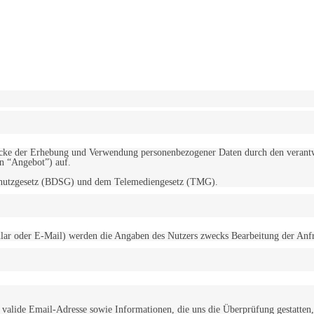
erwendung von Cookies zu.
Mehr erfahren
d Zwecke der Erhebung und Verwendung personenbezogener Daten durch den
“Angebot”) auf.
schutzgesetz (BDSG) und dem Telemediengesetz (TMG).
r oder E-Mail) werden die Angaben des Nutzers zwecks Bearbeitung der Anfrage
alide Email-Adresse sowie Informationen, die uns die Überprüfung gestatten,