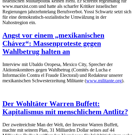
israelischen Militärpolitik keinen Hehl. Er schreibt regelmäßig für
www.marxist.com und hatte als scharfer Kritiker israelischer
Regierungen jahrzehntelang Berufsverbot. Yossi Schwartz setzt sich
für eine demokratisch-sozialistische Umwälzung in der
Nahostregion ein.
Angst vor einem „mexikanischen
Chávez“: Massenproteste gegen
Wahlbetrug halten an
Interview mit Ubaldo Oropesa, Mexico City, Sprecher der
Aktionskomitees gegen Wahlbetrug (Comités de Lucha e
Información Contra el Fraude Electoral) und Redakteur unserer
mexikanischen Schwesterzeitung Militante (
www.militante.org
).
Der Wohltäter Warren Buffett:
Kapitalismus mit menschlichem Antlitz?
Der zweitreichste Man der Welt, der Investor Warren Buffett,
machte mit seinem Plan, 31 Milliarden Dollar seines auf 44