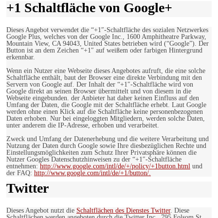
+1 Schaltfläche von Google+
Dieses Angebot verwendet die “+1″-Schaltfläche des sozialen Netzwerkes
Google Plus, welches von der Google Inc., 1600 Amphitheatre Parkway,
Mountain View, CA 94043, United States betrieben wird (“Google”). Der
Button ist an dem Zeichen “+1″ auf weißem oder farbigen Hintergrund
erkennbar.
Wenn ein Nutzer eine Webseite dieses Angebotes aufruft, die eine solche
Schaltfläche enthält, baut der Browser eine direkte Verbindung mit den
Servern von Google auf. Der Inhalt der “+1″-Schaltfläche wird von
Google direkt an seinen Browser übermittelt und von diesem in die
Webseite eingebunden. der Anbieter hat daher keinen Einfluss auf den
Umfang der Daten, die Google mit der Schaltfläche erhebt. Laut Google
werden ohne einen Klick auf die Schaltfläche keine personenbezogenen
Daten erhoben. Nur bei eingeloggten Mitgliedern, werden solche Daten,
unter anderem die IP-Adresse, erhoben und verarbeitet.
Zweck und Umfang der Datenerhebung und die weitere Verarbeitung und
Nutzung der Daten durch Google sowie Ihre diesbezüglichen Rechte und
Einstellungsmöglichkeiten zum Schutz Ihrer Privatsphäre können die
Nutzer Googles Datenschutzhinweisen zu der “+1″-Schaltfläche
entnehmen:
http://www.google.com/intl/de/+/policy/+1button.html
und
der FAQ:
http://www.google.com/intl/de/+1/button/.
Twitter
Dieses Angebot nutzt die
Schaltflächen des Dienstes Twitter
. Diese
Schaltflächen werden angeboten durch die Twitter Inc., 795 Folsom St.,