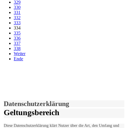
329
330
331
332
333
334
335
336
337
338
Weiter
Ende
derfunke.de verwendet Cookies!
Hiermit stimmen Sie der weiteren Nutzung unserer Seite und der
Verwendung von Cookies zu.
Mehr erfahren
Einverstanden!
Datenschutzerklärung
Geltungsbereich
Diese Datenschutzerklärung klärt Nutzer über die Art, den Umfang und