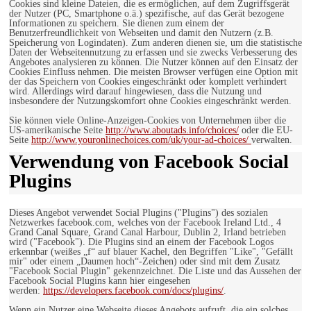
Cookies sind kleine Dateien, die es ermöglichen, auf dem Zugriffsgerät
der Nutzer (PC, Smartphone o.ä.) spezifische, auf das Gerät bezogene
Informationen zu speichern. Sie dienen zum einem der
Benutzerfreundlichkeit von Webseiten und damit den Nutzern (z.B.
Speicherung von Logindaten). Zum anderen dienen sie, um die statistische
Daten der Webseitennutzung zu erfassen und sie zwecks Verbesserung des
Angebotes analysieren zu können. Die Nutzer können auf den Einsatz der
Cookies Einfluss nehmen. Die meisten Browser verfügen eine Option mit
der das Speichern von Cookies eingeschränkt oder komplett verhindert
wird. Allerdings wird darauf hingewiesen, dass die Nutzung und
insbesondere der Nutzungskomfort ohne Cookies eingeschränkt werden.
Sie können viele Online-Anzeigen-Cookies von Unternehmen über die
US-amerikanische Seite
http://www.aboutads.info/choices/
oder die EU-
Seite
http://www.youronlinechoices.com/uk/your-ad-choices/
verwalten.
Verwendung von Facebook Social
Plugins
Dieses Angebot verwendet Social Plugins ("Plugins") des sozialen
Netzwerkes facebook.com, welches von der Facebook Ireland Ltd., 4
Grand Canal Square, Grand Canal Harbour, Dublin 2, Irland betrieben
wird ("Facebook"). Die Plugins sind an einem der Facebook Logos
erkennbar (weißes „f“ auf blauer Kachel, den Begriffen "Like", "Gefällt
mir" oder einem „Daumen hoch“-Zeichen) oder sind mit dem Zusatz
"Facebook Social Plugin" gekennzeichnet. Die Liste und das Aussehen der
Facebook Social Plugins kann hier eingesehen
werden:
https://developers.facebook.com/docs/plugins/
.
Wenn ein Nutzer eine Webseite dieses Angebots aufruft, die ein solches