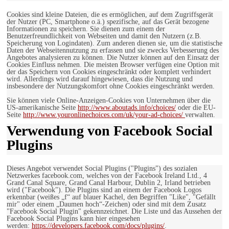
Cookies sind kleine Dateien, die es ermöglichen, auf dem Zugriffsgerät
der Nutzer (PC, Smartphone o.ä.) spezifische, auf das Gerät bezogene
Informationen zu speichern. Sie dienen zum einem der
Benutzerfreundlichkeit von Webseiten und damit den Nutzern (z.B.
Speicherung von Logindaten). Zum anderen dienen sie, um die statistische
Daten der Webseitennutzung zu erfassen und sie zwecks Verbesserung des
Angebotes analysieren zu können. Die Nutzer können auf den Einsatz der
Cookies Einfluss nehmen. Die meisten Browser verfügen eine Option mit
der das Speichern von Cookies eingeschränkt oder komplett verhindert
wird. Allerdings wird darauf hingewiesen, dass die Nutzung und
insbesondere der Nutzungskomfort ohne Cookies eingeschränkt werden.
Sie können viele Online-Anzeigen-Cookies von Unternehmen über die
US-amerikanische Seite
http://www.aboutads.info/choices/
oder die EU-
Seite
http://www.youronlinechoices.com/uk/your-ad-choices/
verwalten.
Verwendung von Facebook Social
Plugins
Dieses Angebot verwendet Social Plugins ("Plugins") des sozialen
Netzwerkes facebook.com, welches von der Facebook Ireland Ltd., 4
Grand Canal Square, Grand Canal Harbour, Dublin 2, Irland betrieben
wird ("Facebook"). Die Plugins sind an einem der Facebook Logos
erkennbar (weißes „f“ auf blauer Kachel, den Begriffen "Like", "Gefällt
mir" oder einem „Daumen hoch“-Zeichen) oder sind mit dem Zusatz
"Facebook Social Plugin" gekennzeichnet. Die Liste und das Aussehen der
Facebook Social Plugins kann hier eingesehen
werden:
https://developers.facebook.com/docs/plugins/
.