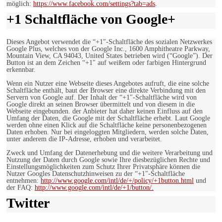
möglich:
https://www.facebook.com/settings?tab=ads
.
+1 Schaltfläche von Google+
Dieses Angebot verwendet die “+1″-Schaltfläche des sozialen Netzwerkes
Google Plus, welches von der Google Inc., 1600 Amphitheatre Parkway,
Mountain View, CA 94043, United States betrieben wird (“Google”). Der
Button ist an dem Zeichen “+1″ auf weißem oder farbigen Hintergrund
erkennbar.
Wenn ein Nutzer eine Webseite dieses Angebotes aufruft, die eine solche
Schaltfläche enthält, baut der Browser eine direkte Verbindung mit den
Servern von Google auf. Der Inhalt der “+1″-Schaltfläche wird von
Google direkt an seinen Browser übermittelt und von diesem in die
Webseite eingebunden. der Anbieter hat daher keinen Einfluss auf den
Umfang der Daten, die Google mit der Schaltfläche erhebt. Laut Google
werden ohne einen Klick auf die Schaltfläche keine personenbezogenen
Daten erhoben. Nur bei eingeloggten Mitgliedern, werden solche Daten,
unter anderem die IP-Adresse, erhoben und verarbeitet.
Zweck und Umfang der Datenerhebung und die weitere Verarbeitung und
Nutzung der Daten durch Google sowie Ihre diesbezüglichen Rechte und
Einstellungsmöglichkeiten zum Schutz Ihrer Privatsphäre können die
Nutzer Googles Datenschutzhinweisen zu der “+1″-Schaltfläche
entnehmen:
http://www.google.com/intl/de/+/policy/+1button.html
und
der FAQ:
http://www.google.com/intl/de/+1/button/.
Twitter