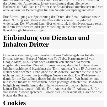
Mit der Anmeldung zum Newsletter speichern wir Ihre IP-Adresse und
das Datum der Anmeldung. Diese Speicherung dient alleine dem
Nachweis im Fall, dass ein Dritter eine Emailadresse missbraucht und sich
ohne Wissen des Berechtigten für den Newsletterempfang anmeldet.
Ihre Einwilligung zur Speicherung der Daten, der Email-Adresse sowie
deren Nutzung zum Versand des Newsletters können Sie jederzeit
widerrufen. Der Widerruf kann über einen Link in den Newslettern selbst,
in Ihrem Profilbereich oder per Mitteilung an die oben stehenden
Kontaktmöglichkeiten erfolgen.
Einbindung von Diensten und
Inhalten Dritter
Es kann vorkommen, dass innerhalb dieses Onlineangebotes Inhalte
Dritter, wie zum Beispiel Videos von YouTube, Kartenmaterial von
Google-Maps, RSS-Feeds oder Grafiken von anderen Webseiten
eingebunden werden. Dies setzt immer voraus, dass die Anbieter dieser
Inhalte (nachfolgend bezeichnet als "Dritt-Anbieter") die IP-Adresse der
Nutzer wahr nehmen. Denn ohne die IP-Adresse, könnten sie die Inhalte
nicht an den Browser des jeweiligen Nutzers senden. Die IP-Adresse ist
damit für die Darstellung dieser Inhalte erforderlich. Wir bemühen uns
nur solche Inhalte zu verwenden, deren jeweilige Anbieter die IP-Adresse
lediglich zur Auslieferung der Inhalte verwenden. Jedoch haben wir
keinen Einfluss darauf, falls die Dritt-Anbieter die IP-Adresse z.B. für
statistische Zwecke speichern. Soweit dies uns bekannt ist, klären wir die
Nutzer darüber auf.
Cookies