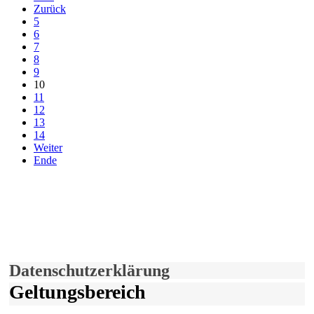
Zurück
5
6
7
8
9
10
11
12
13
14
Weiter
Ende
derfunke.de verwendet Cookies!
Hiermit stimmen Sie der weiteren Nutzung unserer Seite und der
Verwendung von Cookies zu.
Mehr erfahren
Einverstanden!
Datenschutzerklärung
Geltungsbereich