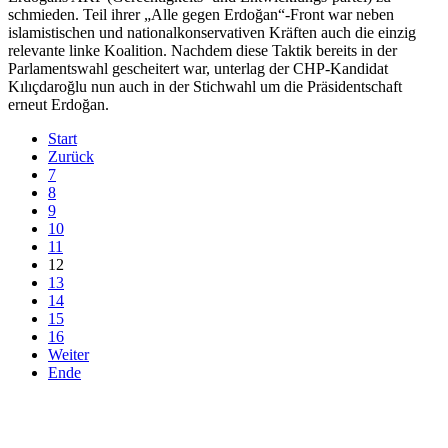
schmieden. Teil ihrer „Alle gegen Erdoğan“-Front war neben
islamistischen und nationalkonservativen Kräften auch die einzig
relevante linke Koalition. Nachdem diese Taktik bereits in der
Parlamentswahl gescheitert war, unterlag der CHP-Kandidat
Kılıçdaroğlu nun auch in der Stichwahl um die Präsidentschaft
erneut Erdoğan.
Start
Zurück
7
8
9
10
11
12
13
14
15
16
Weiter
Ende
derfunke.de verwendet Cookies!