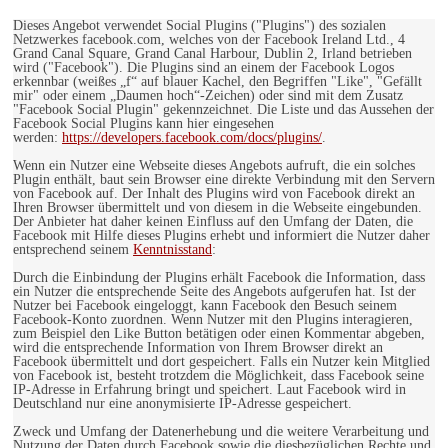
Dieses Angebot verwendet Social Plugins ("Plugins") des sozialen
Netzwerkes facebook.com, welches von der Facebook Ireland Ltd., 4
Grand Canal Square, Grand Canal Harbour, Dublin 2, Irland betrieben
wird ("Facebook"). Die Plugins sind an einem der Facebook Logos
erkennbar (weißes „f“ auf blauer Kachel, den Begriffen "Like", "Gefällt
mir" oder einem „Daumen hoch“-Zeichen) oder sind mit dem Zusatz
"Facebook Social Plugin" gekennzeichnet. Die Liste und das Aussehen der
Facebook Social Plugins kann hier eingesehen
werden:
https://developers.facebook.com/docs/plugins/
.
Wenn ein Nutzer eine Webseite dieses Angebots aufruft, die ein solches
Plugin enthält, baut sein Browser eine direkte Verbindung mit den Servern
von Facebook auf. Der Inhalt des Plugins wird von Facebook direkt an
Ihren Browser übermittelt und von diesem in die Webseite eingebunden.
Der Anbieter hat daher keinen Einfluss auf den Umfang der Daten, die
Facebook mit Hilfe dieses Plugins erhebt und informiert die Nutzer daher
entsprechend seinem
Kenntnisstand
:
Durch die Einbindung der Plugins erhält Facebook die Information, dass
ein Nutzer die entsprechende Seite des Angebots aufgerufen hat. Ist der
Nutzer bei Facebook eingeloggt, kann Facebook den Besuch seinem
Facebook-Konto zuordnen. Wenn Nutzer mit den Plugins interagieren,
zum Beispiel den Like Button betätigen oder einen Kommentar abgeben,
wird die entsprechende Information von Ihrem Browser direkt an
Facebook übermittelt und dort gespeichert. Falls ein Nutzer kein Mitglied
von Facebook ist, besteht trotzdem die Möglichkeit, dass Facebook seine
IP-Adresse in Erfahrung bringt und speichert. Laut Facebook wird in
Deutschland nur eine anonymisierte IP-Adresse gespeichert.
Zweck und Umfang der Datenerhebung und die weitere Verarbeitung und
Nutzung der Daten durch Facebook sowie die diesbezüglichen Rechte und