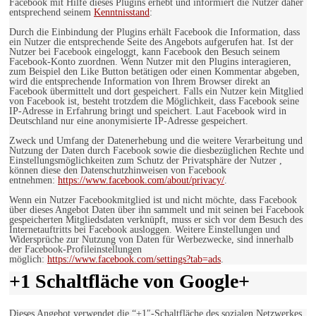
Facebook mit Hilfe dieses Plugins erhebt und informiert die Nutzer daher
entsprechend seinem
Kenntnisstand
:
Durch die Einbindung der Plugins erhält Facebook die Information, dass
ein Nutzer die entsprechende Seite des Angebots aufgerufen hat. Ist der
Nutzer bei Facebook eingeloggt, kann Facebook den Besuch seinem
Facebook-Konto zuordnen. Wenn Nutzer mit den Plugins interagieren,
zum Beispiel den Like Button betätigen oder einen Kommentar abgeben,
wird die entsprechende Information von Ihrem Browser direkt an
Facebook übermittelt und dort gespeichert. Falls ein Nutzer kein Mitglied
von Facebook ist, besteht trotzdem die Möglichkeit, dass Facebook seine
IP-Adresse in Erfahrung bringt und speichert. Laut Facebook wird in
Deutschland nur eine anonymisierte IP-Adresse gespeichert.
Zweck und Umfang der Datenerhebung und die weitere Verarbeitung und
Nutzung der Daten durch Facebook sowie die diesbezüglichen Rechte und
Einstellungsmöglichkeiten zum Schutz der Privatsphäre der Nutzer ,
können diese den Datenschutzhinweisen von Facebook
entnehmen:
https://www.facebook.com/about/privacy/
.
Wenn ein Nutzer Facebookmitglied ist und nicht möchte, dass Facebook
über dieses Angebot Daten über ihn sammelt und mit seinen bei Facebook
gespeicherten Mitgliedsdaten verknüpft, muss er sich vor dem Besuch des
Internetauftritts bei Facebook ausloggen. Weitere Einstellungen und
Widersprüche zur Nutzung von Daten für Werbezwecke, sind innerhalb
der Facebook-Profileinstellungen
möglich:
https://www.facebook.com/settings?tab=ads
.
+1 Schaltfläche von Google+
Dieses Angebot verwendet die “+1″-Schaltfläche des sozialen Netzwerkes