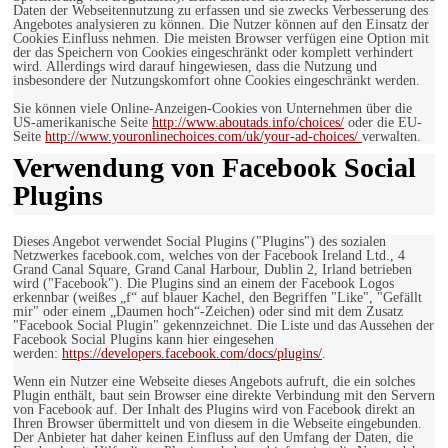
Daten der Webseitennutzung zu erfassen und sie zwecks Verbesserung des
Angebotes analysieren zu können. Die Nutzer können auf den Einsatz der
Cookies Einfluss nehmen. Die meisten Browser verfügen eine Option mit
der das Speichern von Cookies eingeschränkt oder komplett verhindert
wird. Allerdings wird darauf hingewiesen, dass die Nutzung und
insbesondere der Nutzungskomfort ohne Cookies eingeschränkt werden.
Sie können viele Online-Anzeigen-Cookies von Unternehmen über die
US-amerikanische Seite
http://www.aboutads.info/choices/
oder die EU-
Seite
http://www.youronlinechoices.com/uk/your-ad-choices/
verwalten.
Verwendung von Facebook Social
Plugins
Dieses Angebot verwendet Social Plugins ("Plugins") des sozialen
Netzwerkes facebook.com, welches von der Facebook Ireland Ltd., 4
Grand Canal Square, Grand Canal Harbour, Dublin 2, Irland betrieben
wird ("Facebook"). Die Plugins sind an einem der Facebook Logos
erkennbar (weißes „f“ auf blauer Kachel, den Begriffen "Like", "Gefällt
mir" oder einem „Daumen hoch“-Zeichen) oder sind mit dem Zusatz
"Facebook Social Plugin" gekennzeichnet. Die Liste und das Aussehen der
Facebook Social Plugins kann hier eingesehen
werden:
https://developers.facebook.com/docs/plugins/
.
Wenn ein Nutzer eine Webseite dieses Angebots aufruft, die ein solches
Plugin enthält, baut sein Browser eine direkte Verbindung mit den Servern
von Facebook auf. Der Inhalt des Plugins wird von Facebook direkt an
Ihren Browser übermittelt und von diesem in die Webseite eingebunden.
Der Anbieter hat daher keinen Einfluss auf den Umfang der Daten, die