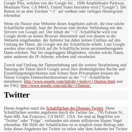
Google Plus, welches von der Google Inc., 1600 Amphitheatre Parkway,
Mountain View, CA 94043, United States betrieben wird (“Google”). Der
Button ist an dem Zeichen “+1″ auf weißem oder farbigen Hintergrund
erkennbar.
Wenn ein Nutzer eine Webseite dieses Angebotes aufruft, die eine solche
Schaltfläche enthält, baut der Browser eine direkte Verbindung mit den
Servern von Google auf. Der Inhalt der “+1″-Schaltfläche wird von
Google direkt an seinen Browser übermittelt und von diesem in die
Webseite eingebunden. der Anbieter hat daher keinen Einfluss auf den
Umfang der Daten, die Google mit der Schaltfläche erhebt. Laut Google
werden ohne einen Klick auf die Schaltfläche keine personenbezogenen
Daten erhoben. Nur bei eingeloggten Mitgliedern, werden solche Daten,
unter anderem die IP-Adresse, erhoben und verarbeitet.
Zweck und Umfang der Datenerhebung und die weitere Verarbeitung und
Nutzung der Daten durch Google sowie Ihre diesbezüglichen Rechte und
Einstellungsmöglichkeiten zum Schutz Ihrer Privatsphäre können die
Nutzer Googles Datenschutzhinweisen zu der “+1″-Schaltfläche
entnehmen:
http://www.google.com/intl/de/+/policy/+1button.html
und
der FAQ:
http://www.google.com/intl/de/+1/button/.
Twitter
Dieses Angebot nutzt die
Schaltflächen des Dienstes Twitter
. Diese
Schaltflächen werden angeboten durch die Twitter Inc., 795 Folsom St.,
Suite 600, San Francisco, CA 94107, USA. Sie sind an Begriffen wie
"Twitter" oder "Folge", verbunden mit einem stillisierten blauen Vogel
erkennbar. Mit Hilfe der Schaltflächen ist es möglich einen Beitrag oder
Seite dieses Angebotes bei Twitter zu teilen oder dem Anbieter bei Twitter