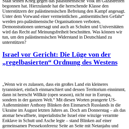
Staat seinen Krieg gegen das palästinensische Volk im Gazastreifen
begonnen hat. Hierzulande hat die herrschende Klasse den
Unterstützern der palästinensischen Befreiung den Kampf angesagt.
Unter dem Vorwand einer vermeintlichen „antisemitischen Gefahr“
werden pro-palästinensische Organisationen verboten,
Demonstrationen untersagt und auch an Schulen und Universitäten
wird das Recht auf Meinungsfreiheit beschnitten. Was können wir
tun, um den palästinensischen Widerstand in Deutschland zu
unterstützen?
Israel vor Gericht: Die Lüge von der
„regelbasierten“ Ordnung des Westens
„Wenn wir es zulassen, dass ein großes Land ein kleineres
tyrannisiert, einfach einmarschiert und dessen Territorium einnimmt,
dann ist herrscht Willkür (open season), nicht nur in Europa,
sondern in der ganzen Welt.“ Mit diesen Worten prangerte US-
Außenminister Anthony Blinken den Einmarsch Russlands in die
Ukraine im August letzten Jahres an. Doch am Donnerstag – als das
atomar bewaffnete, imperialistische Israel eine winzige verarmte
Enklave in Schutt und Asche legte – stand Blinken auf einer
gemeinsamen Pressekonferenz Seite an Seite mit Netanjahu und