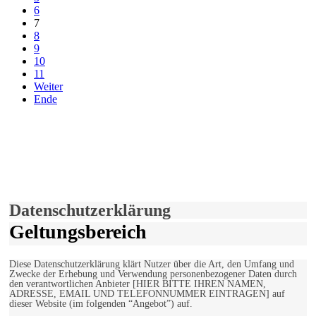
6
7
8
9
10
11
Weiter
Ende
derfunke.de verwendet Cookies!
Hiermit stimmen Sie der weiteren Nutzung unserer Seite und der
Verwendung von Cookies zu.
Mehr erfahren
Einverstanden!
Datenschutzerklärung
Geltungsbereich
Diese Datenschutzerklärung klärt Nutzer über die Art, den Umfang und
Zwecke der Erhebung und Verwendung personenbezogener Daten durch
den verantwortlichen Anbieter [HIER BITTE IHREN NAMEN,
ADRESSE, EMAIL UND TELEFONNUMMER EINTRAGEN] auf
dieser Website (im folgenden “Angebot”) auf.