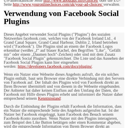
US-amerikanische Seite
http://www.aboutads.info/choices/
oder die EU-
Seite
http://www.youronlinechoices.com/uk/your-ad-choices/
verwalten.
Verwendung von Facebook Social
Plugins
Dieses Angebot verwendet Social Plugins ("Plugins") des sozialen
Netzwerkes facebook.com, welches von der Facebook Ireland Ltd., 4
Grand Canal Square, Grand Canal Harbour, Dublin 2, Irland betrieben
wird ("Facebook"). Die Plugins sind an einem der Facebook Logos
erkennbar (weißes „f“ auf blauer Kachel, den Begriffen "Like", "Gefällt
mir" oder einem „Daumen hoch“-Zeichen) oder sind mit dem Zusatz
"Facebook Social Plugin" gekennzeichnet. Die Liste und das Aussehen der
Facebook Social Plugins kann hier eingesehen
werden:
https://developers.facebook.com/docs/plugins/
.
Wenn ein Nutzer eine Webseite dieses Angebots aufruft, die ein solches
Plugin enthält, baut sein Browser eine direkte Verbindung mit den Servern
von Facebook auf. Der Inhalt des Plugins wird von Facebook direkt an
Ihren Browser übermittelt und von diesem in die Webseite eingebunden.
Der Anbieter hat daher keinen Einfluss auf den Umfang der Daten, die
Facebook mit Hilfe dieses Plugins erhebt und informiert die Nutzer daher
entsprechend seinem
Kenntnisstand
:
Durch die Einbindung der Plugins erhält Facebook die Information, dass
ein Nutzer die entsprechende Seite des Angebots aufgerufen hat. Ist der
Nutzer bei Facebook eingeloggt, kann Facebook den Besuch seinem
Facebook-Konto zuordnen. Wenn Nutzer mit den Plugins interagieren,
zum Beispiel den Like Button betätigen oder einen Kommentar abgeben,
wird die entsprechende Information von Ihrem Browser direkt an