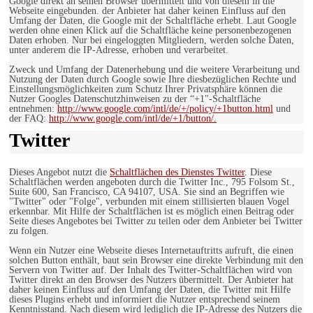
Google direkt an seinen Browser übermittelt und von diesem in die
Webseite eingebunden. der Anbieter hat daher keinen Einfluss auf den
Umfang der Daten, die Google mit der Schaltfläche erhebt. Laut Google
werden ohne einen Klick auf die Schaltfläche keine personenbezogenen
Daten erhoben. Nur bei eingeloggten Mitgliedern, werden solche Daten,
unter anderem die IP-Adresse, erhoben und verarbeitet.
Zweck und Umfang der Datenerhebung und die weitere Verarbeitung und
Nutzung der Daten durch Google sowie Ihre diesbezüglichen Rechte und
Einstellungsmöglichkeiten zum Schutz Ihrer Privatsphäre können die
Nutzer Googles Datenschutzhinweisen zu der “+1″-Schaltfläche
entnehmen:
http://www.google.com/intl/de/+/policy/+1button.html
und
der FAQ:
http://www.google.com/intl/de/+1/button/.
Twitter
Dieses Angebot nutzt die
Schaltflächen des Dienstes Twitter
. Diese
Schaltflächen werden angeboten durch die Twitter Inc., 795 Folsom St.,
Suite 600, San Francisco, CA 94107, USA. Sie sind an Begriffen wie
"Twitter" oder "Folge", verbunden mit einem stillisierten blauen Vogel
erkennbar. Mit Hilfe der Schaltflächen ist es möglich einen Beitrag oder
Seite dieses Angebotes bei Twitter zu teilen oder dem Anbieter bei Twitter
zu folgen.
Wenn ein Nutzer eine Webseite dieses Internetauftritts aufruft, die einen
solchen Button enthält, baut sein Browser eine direkte Verbindung mit den
Servern von Twitter auf. Der Inhalt des Twitter-Schaltflächen wird von
Twitter direkt an den Browser des Nutzers übermittelt. Der Anbieter hat
daher keinen Einfluss auf den Umfang der Daten, die Twitter mit Hilfe
dieses Plugins erhebt und informiert die Nutzer entsprechend seinem
Kenntnisstand. Nach diesem wird lediglich die IP-Adresse des Nutzers die