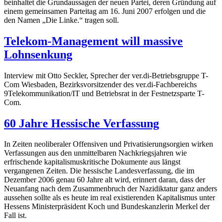
beinhaltet die Grundaussagen der neuen Partei, deren Gründung auf
einem gemeinsamen Parteitag am 16. Juni 2007 erfolgen und die
den Namen „Die Linke.“ tragen soll.
Telekom-Management will massive
Lohnsenkung
Interview mit Otto Seckler, Sprecher der ver.di-Betriebsgruppe T-
Com Wiesbaden, Bezirksvorsitzender des ver.di-Fachbereichs
9Telekommunikation/IT und Betriebsrat in der Festnetzsparte T-
Com.
60 Jahre Hessische Verfassung
In Zeiten neoliberaler Offensiven und Privatisierungsorgien wirken
Verfassungen aus den unmittelbaren Nachkriegsjahren wie
erfrischende kapitalismuskritische Dokumente aus längst
vergangenen Zeiten. Die hessische Landesverfassung, die im
Dezember 2006 genau 60 Jahre alt wird, erinnert daran, dass der
Neuanfang nach dem Zusammenbruch der Nazidiktatur ganz anders
aussehen sollte als es heute im real existierenden Kapitalismus unter
Hessens Ministerpräsident Koch und Bundeskanzlerin Merkel der
Fall ist.