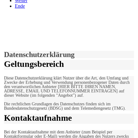
Weiter
Ende
derfunke.de verwendet Cookies!
Hiermit stimmen Sie der weiteren Nutzung unserer Seite und der
Verwendung von Cookies zu.
Mehr erfahren
Einverstanden!
Datenschutzerklärung
Geltungsbereich
Diese Datenschutzerklärung klärt Nutzer über die Art, den Umfang und
Zwecke der Erhebung und Verwendung personenbezogener Daten durch
den verantwortlichen Anbieter [HIER BITTE IHREN NAMEN,
ADRESSE, EMAIL UND TELEFONNUMMER EINTRAGEN] auf
dieser Website (im folgenden “Angebot”) auf.
Die rechtlichen Grundlagen des Datenschutzes finden sich im
Bundesdatenschutzgesetz (BDSG) und dem Telemediengesetz (TMG).
Kontaktaufnahme
Bei der Kontaktaufnahme mit dem Anbieter (zum Beispiel per
Kontaktformular oder E-Mail) werden die Angaben des Nutzers zwecks