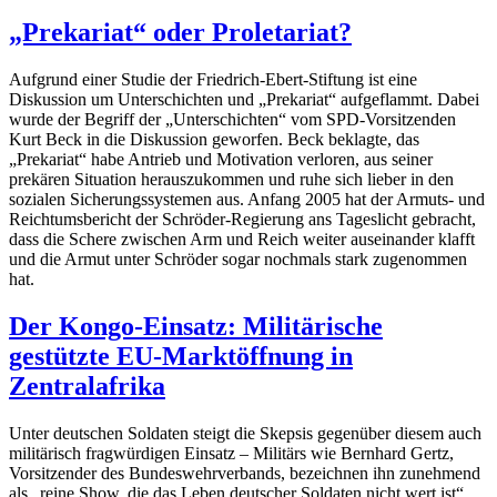
„Prekariat“ oder Proletariat?
Aufgrund einer Studie der Friedrich-Ebert-Stiftung ist eine
Diskussion um Unterschichten und „Prekariat“ aufgeflammt. Dabei
wurde der Begriff der „Unterschichten“ vom SPD-Vorsitzenden
Kurt Beck in die Diskussion geworfen. Beck beklagte, das
„Prekariat“ habe Antrieb und Motivation verloren, aus seiner
prekären Situation herauszukommen und ruhe sich lieber in den
sozialen Sicherungssystemen aus. Anfang 2005 hat der Armuts- und
Reichtumsbericht der Schröder-Regierung ans Tageslicht gebracht,
dass die Schere zwischen Arm und Reich weiter auseinander klafft
und die Armut unter Schröder sogar nochmals stark zugenommen
hat.
Der Kongo-Einsatz: Militärische
gestützte EU-Marktöffnung in
Zentralafrika
Unter deutschen Soldaten steigt die Skepsis gegenüber diesem auch
militärisch fragwürdigen Einsatz – Militärs wie Bernhard Gertz,
Vorsitzender des Bundeswehrverbands, bezeichnen ihn zunehmend
als „reine Show, die das Leben deutscher Soldaten nicht wert ist“.