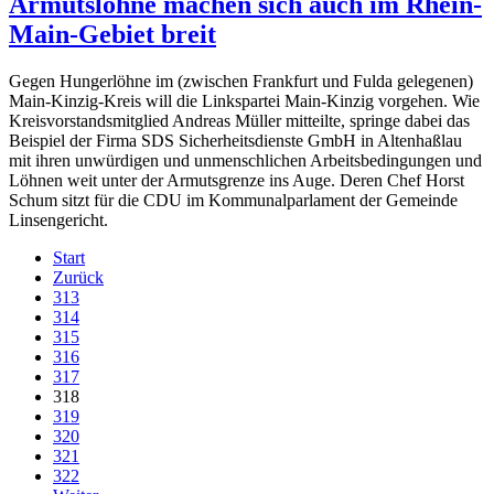
Armutslöhne machen sich auch im Rhein-
Main-Gebiet breit
Gegen Hungerlöhne im (zwischen Frankfurt und Fulda gelegenen)
Main-Kinzig-Kreis will die Linkspartei Main-Kinzig vorgehen. Wie
Kreisvorstandsmitglied Andreas Müller mitteilte, springe dabei das
Beispiel der Firma SDS Sicherheitsdienste GmbH in Altenhaßlau
mit ihren unwürdigen und unmenschlichen Arbeitsbedingungen und
Löhnen weit unter der Armutsgrenze ins Auge. Deren Chef Horst
Schum sitzt für die CDU im Kommunalparlament der Gemeinde
Linsengericht.
Start
Zurück
313
314
315
316
317
318
319
320
321
322