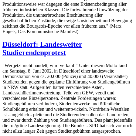
Produktionsweise war dagegen die erste Existenzbedingung aller
früheren industriellen Klassen. Die fortwährende Umwälzung der
Produktion, die ununterbrochene Erschütterung aller
gesellschaftlichen Zustände, die ewige Unsicherheit und Bewegung
zeichnet die Bourgeois-Epoche vor allen früheren aus." (Marx,
Engels, Das Kommunistische Manifest)
Düsseldorf: Landesweiter
Studierendenprotest
"Wer jetzt nicht handelt, wird verkauft" Unter diesem Motto fand
am Samstag, 8. Juni 2002, in Düsseldorf einer landesweite
Demonstration von ca. 20.000 (Polizei) und 40.000 (Veranstalter)
Studierenden gegen die geplante Einführung von Studiengebühren
in NRW statt. Aufgerufen hatten verschiedene Asten,
LandesschülerInnenvertretung, Teile von GEW, ver.di und
verschiedene Einzelpersonen. Zentrale Forderungen waren:
Studiengebühren verhindern, Studentenwerke und öffentliche
Schulbildung erhalten und weiterentwickeln. Nordrhein-Westfalen
ist - angeblich - pleite und die Studierenden sollen das Land retten,
und zwar durch Zahlung von Studiengebühren. Das plant jedenfalls
die rot/grüne Landesregierung. Die Bundes - SPD hat sich vor noch
nicht allzu langer Zeit gegen Studiengebühren ausgesprochen.