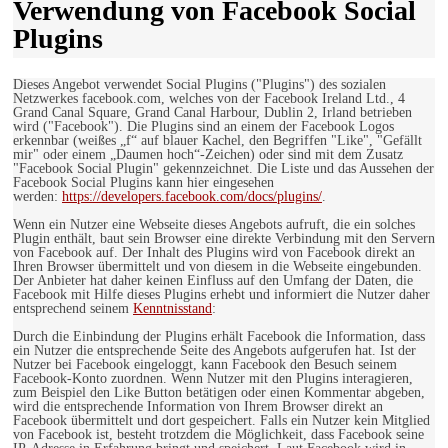
Verwendung von Facebook Social
Plugins
Dieses Angebot verwendet Social Plugins ("Plugins") des sozialen
Netzwerkes facebook.com, welches von der Facebook Ireland Ltd., 4
Grand Canal Square, Grand Canal Harbour, Dublin 2, Irland betrieben
wird ("Facebook"). Die Plugins sind an einem der Facebook Logos
erkennbar (weißes „f“ auf blauer Kachel, den Begriffen "Like", "Gefällt
mir" oder einem „Daumen hoch“-Zeichen) oder sind mit dem Zusatz
"Facebook Social Plugin" gekennzeichnet. Die Liste und das Aussehen der
Facebook Social Plugins kann hier eingesehen
werden:
https://developers.facebook.com/docs/plugins/
.
Wenn ein Nutzer eine Webseite dieses Angebots aufruft, die ein solches
Plugin enthält, baut sein Browser eine direkte Verbindung mit den Servern
von Facebook auf. Der Inhalt des Plugins wird von Facebook direkt an
Ihren Browser übermittelt und von diesem in die Webseite eingebunden.
Der Anbieter hat daher keinen Einfluss auf den Umfang der Daten, die
Facebook mit Hilfe dieses Plugins erhebt und informiert die Nutzer daher
entsprechend seinem
Kenntnisstand
:
Durch die Einbindung der Plugins erhält Facebook die Information, dass
ein Nutzer die entsprechende Seite des Angebots aufgerufen hat. Ist der
Nutzer bei Facebook eingeloggt, kann Facebook den Besuch seinem
Facebook-Konto zuordnen. Wenn Nutzer mit den Plugins interagieren,
zum Beispiel den Like Button betätigen oder einen Kommentar abgeben,
wird die entsprechende Information von Ihrem Browser direkt an
Facebook übermittelt und dort gespeichert. Falls ein Nutzer kein Mitglied
von Facebook ist, besteht trotzdem die Möglichkeit, dass Facebook seine