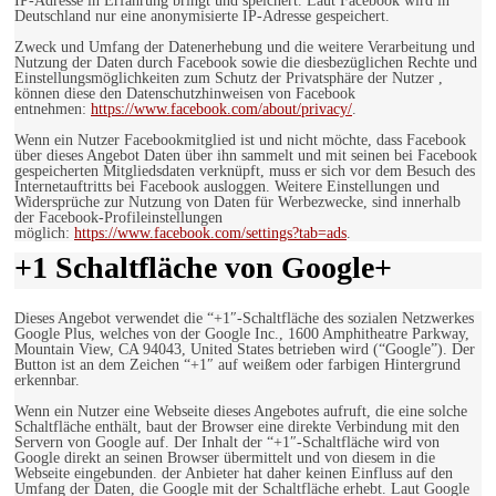
IP-Adresse in Erfahrung bringt und speichert. Laut Facebook wird in
Deutschland nur eine anonymisierte IP-Adresse gespeichert.
Zweck und Umfang der Datenerhebung und die weitere Verarbeitung und
Nutzung der Daten durch Facebook sowie die diesbezüglichen Rechte und
Einstellungsmöglichkeiten zum Schutz der Privatsphäre der Nutzer ,
können diese den Datenschutzhinweisen von Facebook
entnehmen:
https://www.facebook.com/about/privacy/
.
Wenn ein Nutzer Facebookmitglied ist und nicht möchte, dass Facebook
über dieses Angebot Daten über ihn sammelt und mit seinen bei Facebook
gespeicherten Mitgliedsdaten verknüpft, muss er sich vor dem Besuch des
Internetauftritts bei Facebook ausloggen. Weitere Einstellungen und
Widersprüche zur Nutzung von Daten für Werbezwecke, sind innerhalb
der Facebook-Profileinstellungen
möglich:
https://www.facebook.com/settings?tab=ads
.
+1 Schaltfläche von Google+
Dieses Angebot verwendet die “+1″-Schaltfläche des sozialen Netzwerkes
Google Plus, welches von der Google Inc., 1600 Amphitheatre Parkway,
Mountain View, CA 94043, United States betrieben wird (“Google”). Der
Button ist an dem Zeichen “+1″ auf weißem oder farbigen Hintergrund
erkennbar.
Wenn ein Nutzer eine Webseite dieses Angebotes aufruft, die eine solche
Schaltfläche enthält, baut der Browser eine direkte Verbindung mit den
Servern von Google auf. Der Inhalt der “+1″-Schaltfläche wird von
Google direkt an seinen Browser übermittelt und von diesem in die
Webseite eingebunden. der Anbieter hat daher keinen Einfluss auf den
Umfang der Daten, die Google mit der Schaltfläche erhebt. Laut Google