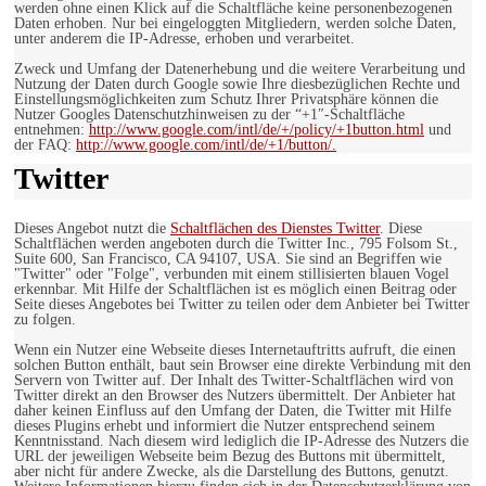
werden ohne einen Klick auf die Schaltfläche keine personenbezogenen
Daten erhoben. Nur bei eingeloggten Mitgliedern, werden solche Daten,
unter anderem die IP-Adresse, erhoben und verarbeitet.
Zweck und Umfang der Datenerhebung und die weitere Verarbeitung und
Nutzung der Daten durch Google sowie Ihre diesbezüglichen Rechte und
Einstellungsmöglichkeiten zum Schutz Ihrer Privatsphäre können die
Nutzer Googles Datenschutzhinweisen zu der “+1″-Schaltfläche
entnehmen:
http://www.google.com/intl/de/+/policy/+1button.html
und
der FAQ:
http://www.google.com/intl/de/+1/button/.
Twitter
Dieses Angebot nutzt die
Schaltflächen des Dienstes Twitter
. Diese
Schaltflächen werden angeboten durch die Twitter Inc., 795 Folsom St.,
Suite 600, San Francisco, CA 94107, USA. Sie sind an Begriffen wie
"Twitter" oder "Folge", verbunden mit einem stillisierten blauen Vogel
erkennbar. Mit Hilfe der Schaltflächen ist es möglich einen Beitrag oder
Seite dieses Angebotes bei Twitter zu teilen oder dem Anbieter bei Twitter
zu folgen.
Wenn ein Nutzer eine Webseite dieses Internetauftritts aufruft, die einen
solchen Button enthält, baut sein Browser eine direkte Verbindung mit den
Servern von Twitter auf. Der Inhalt des Twitter-Schaltflächen wird von
Twitter direkt an den Browser des Nutzers übermittelt. Der Anbieter hat
daher keinen Einfluss auf den Umfang der Daten, die Twitter mit Hilfe
dieses Plugins erhebt und informiert die Nutzer entsprechend seinem
Kenntnisstand. Nach diesem wird lediglich die IP-Adresse des Nutzers die
URL der jeweiligen Webseite beim Bezug des Buttons mit übermittelt,
aber nicht für andere Zwecke, als die Darstellung des Buttons, genutzt.