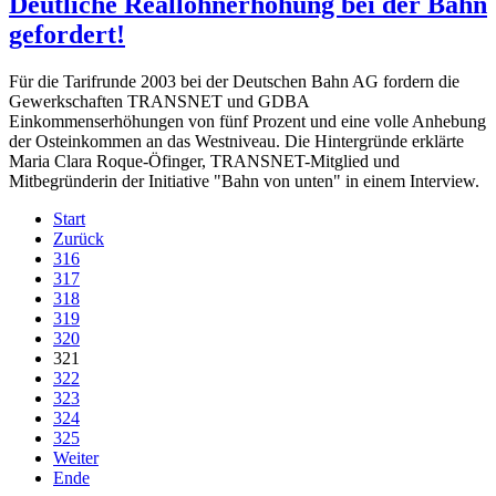
Deutliche Reallohnerhöhung bei der Bahn
gefordert!
Für die Tarifrunde 2003 bei der Deutschen Bahn AG fordern die
Gewerkschaften TRANSNET und GDBA
Einkommenserhöhungen von fünf Prozent und eine volle Anhebung
der Osteinkommen an das Westniveau. Die Hintergründe erklärte
Maria Clara Roque-Öfinger, TRANSNET-Mitglied und
Mitbegründerin der Initiative "Bahn von unten" in einem Interview.
Start
Zurück
316
317
318
319
320
321
322
323
324
325
Weiter
Ende