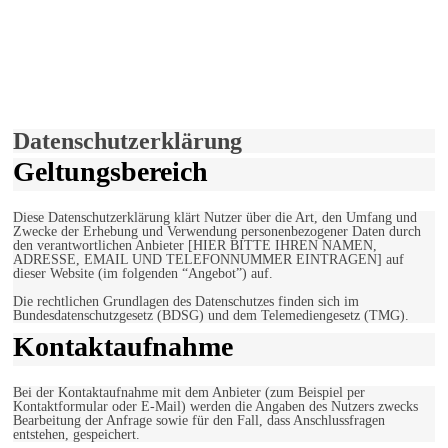
derfunke.de verwendet Cookies!
Hiermit stimmen Sie der weiteren Nutzung unserer Seite und der
Verwendung von Cookies zu.
Mehr erfahren
Einverstanden!
Datenschutzerklärung
Geltungsbereich
Diese Datenschutzerklärung klärt Nutzer über die Art, den Umfang und
Zwecke der Erhebung und Verwendung personenbezogener Daten durch
den verantwortlichen Anbieter [HIER BITTE IHREN NAMEN,
ADRESSE, EMAIL UND TELEFONNUMMER EINTRAGEN] auf
dieser Website (im folgenden “Angebot”) auf.
Die rechtlichen Grundlagen des Datenschutzes finden sich im
Bundesdatenschutzgesetz (BDSG) und dem Telemediengesetz (TMG).
Kontaktaufnahme
Bei der Kontaktaufnahme mit dem Anbieter (zum Beispiel per
Kontaktformular oder E-Mail) werden die Angaben des Nutzers zwecks
Bearbeitung der Anfrage sowie für den Fall, dass Anschlussfragen
entstehen, gespeichert.