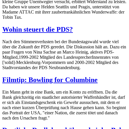
kleine Gruppe Unentwegter versucht, erbittert Widerstand zu leisten.
Da haben wir unsere Helden Seattlix und Pragix, unterstützt von
Madame ATTAC mit ihrer zaubertrankähnlichen Wunderwaffe: der
Tobin Tax.
Wohin steuert die PDS?
Nach den Stimmenverlusten bei der Bundestagswahl wurde viel
über die Zukunft der PDS geredet. Die Diskussion hält an. Dazu ein
paar Fragen von Nina Sachse an Marco Heinig, aktives PDS-
Mitglied,1999-2002 Mitglied des LandessprecherInnenrates von
['solid]-Mecklenburg-Vorpommern und 2000-2002 Mitglied des
Stadtvorstandes der PDS Neubrandenburg.
Filmtip: Bowling for Columbine
Ein Mann geht in eine Bank, um ein Konto zu eröffnen. Da die
Bank gleichzeitig ein staatlicher autorisierter Waffenhändler ist, darf
er sich als Einstandsgeschenk ein Gewehr aussuchen, mit dem er
nach einer kurzen Überprüfung nach Hause gehen kann. So beginnt
das Portrait der USA, "einer Nation, die zuerst tötet und danach
nach den Ursachen fragt."