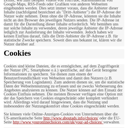
Dritter, wie zum Beispiel Videos von YouTube, Kartenmaterial von
Google-Maps, RSS-Feeds oder Grafiken von anderen Webseiten
eingebunden werden. Dies setzt immer voraus, dass die Anbieter dieser
Inhalte (nachfolgend bezeichnet als "Dritt-Anbieter") die IP-Adresse der
Nutzer wahr nehmen. Denn ohne die IP-Adresse, könnten sie die Inhalte
nicht an den Browser des jeweiligen Nutzers senden. Die IP-Adresse ist
damit für die Darstellung dieser Inhalte erforderlich. Wir bemühen uns
nur solche Inhalte zu verwenden, deren jeweilige Anbieter die IP-Adresse
lediglich zur Auslieferung der Inhalte verwenden. Jedoch haben wir
keinen Einfluss darauf, falls die Dritt-Anbieter die IP-Adresse z.B. für
statistische Zwecke speichern. Soweit dies uns bekannt ist, klären wir die
Nutzer darüber auf.
Cookies
Cookies sind kleine Dateien, die es ermöglichen, auf dem Zugriffsgerät
der Nutzer (PC, Smartphone o.ä.) spezifische, auf das Gerät bezogene
Informationen zu speichern. Sie dienen zum einem der
Benutzerfreundlichkeit von Webseiten und damit den Nutzern (z.B.
Speicherung von Logindaten). Zum anderen dienen sie, um die statistische
Daten der Webseitennutzung zu erfassen und sie zwecks Verbesserung des
Angebotes analysieren zu können. Die Nutzer können auf den Einsatz der
Cookies Einfluss nehmen. Die meisten Browser verfügen eine Option mit
der das Speichern von Cookies eingeschränkt oder komplett verhindert
wird. Allerdings wird darauf hingewiesen, dass die Nutzung und
insbesondere der Nutzungskomfort ohne Cookies eingeschränkt werden.
Sie können viele Online-Anzeigen-Cookies von Unternehmen über die
US-amerikanische Seite
http://www.aboutads.info/choices/
oder die EU-
Seite
http://www.youronlinechoices.com/uk/your-ad-choices/
verwalten.