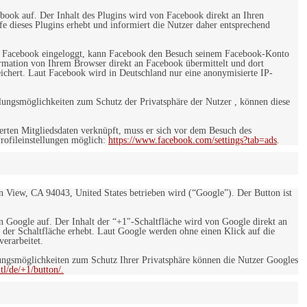
ebook auf. Der Inhalt des Plugins wird von Facebook direkt an Ihren
e dieses Plugins erhebt und informiert die Nutzer daher entsprechend
 bei Facebook eingeloggt, kann Facebook den Besuch seinem Facebook-Konto
rmation von Ihrem Browser direkt an Facebook übermittelt und dort
eichert. Laut Facebook wird in Deutschland nur eine anonymisierte IP-
ungsmöglichkeiten zum Schutz der Privatsphäre der Nutzer , können diese
rten Mitgliedsdaten verknüpft, muss er sich vor dem Besuch des
rofileinstellungen möglich:
https://www.facebook.com/settings?tab=ads
.
 View, CA 94043, United States betrieben wird (“Google”). Der Button ist
on Google auf. Der Inhalt der “+1″-Schaltfläche wird von Google direkt an
 der Schaltfläche erhebt. Laut Google werden ohne einen Klick auf die
erarbeitet.
ngsmöglichkeiten zum Schutz Ihrer Privatsphäre können die Nutzer Googles
l/de/+1/button/.