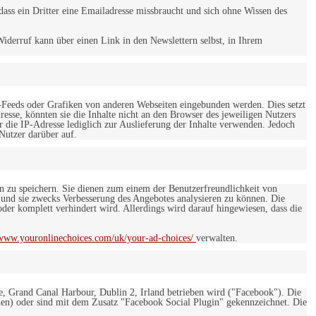
ss ein Dritter eine Emailadresse missbraucht und sich ohne Wissen des
iderruf kann über einen Link in den Newslettern selbst, in Ihrem
-Feeds oder Grafiken von anderen Webseiten eingebunden werden. Dies setzt
esse, könnten sie die Inhalte nicht an den Browser des jeweiligen Nutzers
r die IP-Adresse lediglich zur Auslieferung der Inhalte verwenden. Jedoch
 Nutzer darüber auf.
en zu speichern. Sie dienen zum einem der Benutzerfreundlichkeit von
 und sie zwecks Verbesserung des Angebotes analysieren zu können. Die
er komplett verhindert wird. Allerdings wird darauf hingewiesen, dass die
/www.youronlinechoices.com/uk/your-ad-choices/
verwalten.
e, Grand Canal Harbour, Dublin 2, Irland betrieben wird ("Facebook"). Die
en) oder sind mit dem Zusatz "Facebook Social Plugin" gekennzeichnet. Die