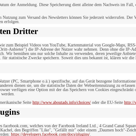
tum der Anmeldung. Diese Speicherung dient alleine dem Nachweis im Fall, da
n Nutzung zum Versand des Newsletters können Sie jederzeit widerrufen. Der W
en erfolgen.
en Dritter
, wie zum Beispiel Videos von YouTube, Kartenmaterial von Google-Maps, RSS
"Dritt-Anbieter") die IP-Adresse der Nutzer wahr nehmen. Denn ohne die IP-Adr
rlich. Wir bemühen uns nur solche Inhalte zu verwenden, deren jeweilige Anbiete
. für statistische Zwecke speichern. Soweit dies uns bekannt ist, klären wir die
 Nutzer (PC, Smartphone o.ä.) spezifische, auf das Gerät bezogene Information
deren dienen sie, um die statistische Daten der Webseitennutzung zu erfassen
owser verfügen eine Option mit der das Speichern von Cookies eingeschränkt od
 werden.
merikanische Seite
http://www.aboutads.info/choices/
oder die EU-Seite
http:/
ugins
es facebook.com, welches von der Facebook Ireland Ltd., 4 Grand Canal Squar
r Kachel, den Begriffen "Like", "Gefällt mir" oder einem „Daumen hoch“-Zeich
werden:
https://developers.facebook.com/docs/plugins/
.