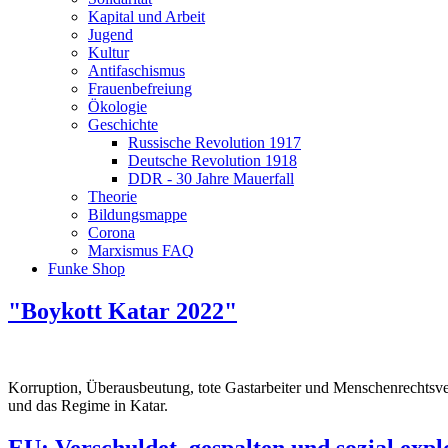
Kapital und Arbeit
Jugend
Kultur
Antifaschismus
Frauenbefreiung
Ökologie
Geschichte
Russische Revolution 1917
Deutsche Revolution 1918
DDR - 30 Jahre Mauerfall
Theorie
Bildungsmappe
Corona
Marxismus FAQ
Funke Shop
"Boykott Katar 2022"
Korruption, Überausbeutung, tote Gastarbeiter und Menschenrechtsve
und das Regime in Katar.
EU: Verschuldet, gespalten und sozial expl