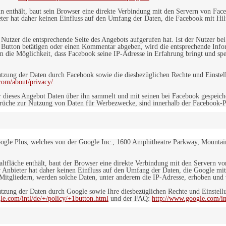
in enthält, baut sein Browser eine direkte Verbindung mit den Servern von Fac
er hat daher keinen Einfluss auf den Umfang der Daten, die Facebook mit Hilf
n Nutzer die entsprechende Seite des Angebots aufgerufen hat. Ist der Nutzer
 Button betätigen oder einen Kommentar abgeben, wird die entsprechende Info
dem die Möglichkeit, dass Facebook seine IP-Adresse in Erfahrung bringt und sp
ung der Daten durch Facebook sowie die diesbezüglichen Rechte und Einstell
com/about/privacy/
.
 dieses Angebot Daten über ihn sammelt und mit seinen bei Facebook gespeiche
sprüche zur Nutzung von Daten für Werbezwecke, sind innerhalb der Facebook-P
ogle Plus, welches von der Google Inc., 1600 Amphitheatre Parkway, Mountain
altfläche enthält, baut der Browser eine direkte Verbindung mit den Servern v
 Anbieter hat daher keinen Einfluss auf den Umfang der Daten, die Google mit
itgliedern, werden solche Daten, unter anderem die IP-Adresse, erhoben und v
zung der Daten durch Google sowie Ihre diesbezüglichen Rechte und Einstellu
le.com/intl/de/+/policy/+1button.html
und der FAQ:
http://www.google.com/int