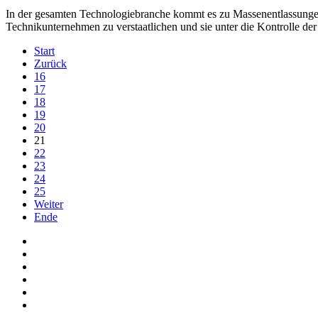
In der gesamten Technologiebranche kommt es zu Massenentlassungen, 
Technikunternehmen zu verstaatlichen und sie unter die Kontrolle der
Start
Zurück
16
17
18
19
20
21
22
23
24
25
Weiter
Ende
Auf Facebook folgen
Bei Twitter teilen
Instagram
Auf Youtube folgen
der funke - Shop
marxist.com