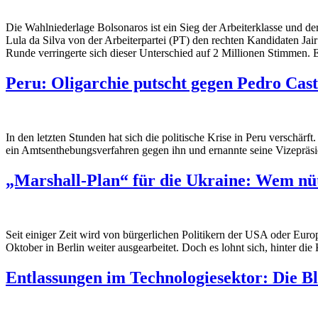
Die Wahlniederlage Bolsonaros ist ein Sieg der Arbeiterklasse und der
Lula da Silva von der Arbeiterpartei (PT) den rechten Kandidaten Jai
Runde verringerte sich dieser Unterschied auf 2 Millionen Stimmen. E
Peru: Oligarchie putscht gegen Pedro Cast
In den letzten Stunden hat sich die politische Krise in Peru verschär
ein Amtsenthebungsverfahren gegen ihn und ernannte seine Vizepräsid
„Marshall-Plan“ für die Ukraine: Wem nüt
Seit einiger Zeit wird von bürgerlichen Politikern der USA oder Eur
Oktober in Berlin weiter ausgearbeitet. Doch es lohnt sich, hinter di
Entlassungen im Technologiesektor: Die Bl