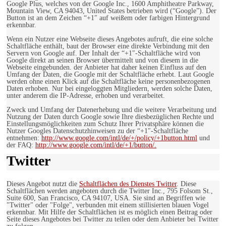
Google Plus, welches von der Google Inc., 1600 Amphitheatre Parkway,
Mountain View, CA 94043, United States betrieben wird (“Google”). Der
Button ist an dem Zeichen “+1″ auf weißem oder farbigen Hintergrund
erkennbar.
Wenn ein Nutzer eine Webseite dieses Angebotes aufruft, die eine solche
Schaltfläche enthält, baut der Browser eine direkte Verbindung mit den
Servern von Google auf. Der Inhalt der “+1″-Schaltfläche wird von
Google direkt an seinen Browser übermittelt und von diesem in die
Webseite eingebunden. der Anbieter hat daher keinen Einfluss auf den
Umfang der Daten, die Google mit der Schaltfläche erhebt. Laut Google
werden ohne einen Klick auf die Schaltfläche keine personenbezogenen
Daten erhoben. Nur bei eingeloggten Mitgliedern, werden solche Daten,
unter anderem die IP-Adresse, erhoben und verarbeitet.
Zweck und Umfang der Datenerhebung und die weitere Verarbeitung und
Nutzung der Daten durch Google sowie Ihre diesbezüglichen Rechte und
Einstellungsmöglichkeiten zum Schutz Ihrer Privatsphäre können die
Nutzer Googles Datenschutzhinweisen zu der “+1″-Schaltfläche
entnehmen:
http://www.google.com/intl/de/+/policy/+1button.html
und
der FAQ:
http://www.google.com/intl/de/+1/button/.
Twitter
Dieses Angebot nutzt die
Schaltflächen des Dienstes Twitter
. Diese
Schaltflächen werden angeboten durch die Twitter Inc., 795 Folsom St.,
Suite 600, San Francisco, CA 94107, USA. Sie sind an Begriffen wie
"Twitter" oder "Folge", verbunden mit einem stillisierten blauen Vogel
erkennbar. Mit Hilfe der Schaltflächen ist es möglich einen Beitrag oder
Seite dieses Angebotes bei Twitter zu teilen oder dem Anbieter bei Twitter