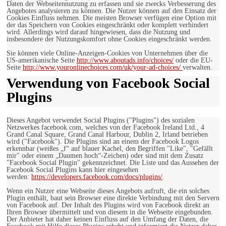
Daten der Webseitennutzung zu erfassen und sie zwecks Verbesserung des
Angebotes analysieren zu können. Die Nutzer können auf den Einsatz der
Cookies Einfluss nehmen. Die meisten Browser verfügen eine Option mit
der das Speichern von Cookies eingeschränkt oder komplett verhindert
wird. Allerdings wird darauf hingewiesen, dass die Nutzung und
insbesondere der Nutzungskomfort ohne Cookies eingeschränkt werden.
Sie können viele Online-Anzeigen-Cookies von Unternehmen über die
US-amerikanische Seite
http://www.aboutads.info/choices/
oder die EU-
Seite
http://www.youronlinechoices.com/uk/your-ad-choices/
verwalten.
Verwendung von Facebook Social
Plugins
Dieses Angebot verwendet Social Plugins ("Plugins") des sozialen
Netzwerkes facebook.com, welches von der Facebook Ireland Ltd., 4
Grand Canal Square, Grand Canal Harbour, Dublin 2, Irland betrieben
wird ("Facebook"). Die Plugins sind an einem der Facebook Logos
erkennbar (weißes „f“ auf blauer Kachel, den Begriffen "Like", "Gefällt
mir" oder einem „Daumen hoch“-Zeichen) oder sind mit dem Zusatz
"Facebook Social Plugin" gekennzeichnet. Die Liste und das Aussehen der
Facebook Social Plugins kann hier eingesehen
werden:
https://developers.facebook.com/docs/plugins/
.
Wenn ein Nutzer eine Webseite dieses Angebots aufruft, die ein solches
Plugin enthält, baut sein Browser eine direkte Verbindung mit den Servern
von Facebook auf. Der Inhalt des Plugins wird von Facebook direkt an
Ihren Browser übermittelt und von diesem in die Webseite eingebunden.
Der Anbieter hat daher keinen Einfluss auf den Umfang der Daten, die