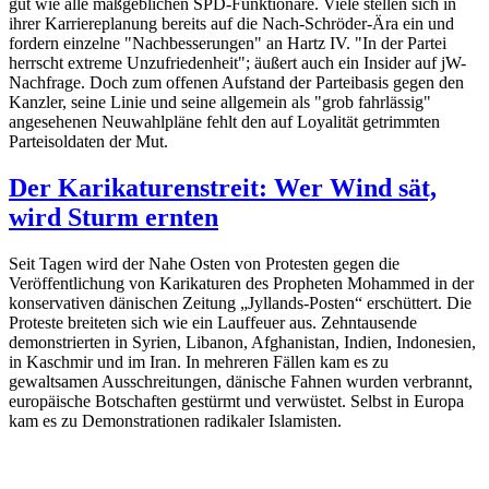
gut wie alle maßgeblichen SPD-Funktionäre. Viele stellen sich in
ihrer Karriereplanung bereits auf die Nach-Schröder-Ära ein und
fordern einzelne "Nachbesserungen" an Hartz IV. "In der Partei
herrscht extreme Unzufriedenheit"; äußert auch ein Insider auf jW-
Nachfrage. Doch zum offenen Aufstand der Parteibasis gegen den
Kanzler, seine Linie und seine allgemein als "grob fahrlässig"
angesehenen Neuwahlpläne fehlt den auf Loyalität getrimmten
Parteisoldaten der Mut.
Der Karikaturenstreit: Wer Wind sät,
wird Sturm ernten
Seit Tagen wird der Nahe Osten von Protesten gegen die
Veröffentlichung von Karikaturen des Propheten Mohammed in der
konservativen dänischen Zeitung „Jyllands-Posten“ erschüttert. Die
Proteste breiteten sich wie ein Lauffeuer aus. Zehntausende
demonstrierten in Syrien, Libanon, Afghanistan, Indien, Indonesien,
in Kaschmir und im Iran. In mehreren Fällen kam es zu
gewaltsamen Ausschreitungen, dänische Fahnen wurden verbrannt,
europäische Botschaften gestürmt und verwüstet. Selbst in Europa
kam es zu Demonstrationen radikaler Islamisten.