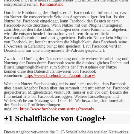
Facebook mit Hilfe dieses Plugins erhebt und informiert die Nutzer daher
entsprechend seinem
Kenntnisstand
:
Durch die Einbindung der Plugins erhält Facebook die Information, dass
ein Nutzer die entsprechende Seite des Angebots aufgerufen hat. Ist der
Nutzer bei Facebook eingeloggt, kann Facebook den Besuch seinem
Facebook-Konto zuordnen. Wenn Nutzer mit den Plugins interagieren,
zum Beispiel den Like Button betätigen oder einen Kommentar abgeben,
wird die entsprechende Information von Ihrem Browser direkt an
Facebook übermittelt und dort gespeichert. Falls ein Nutzer kein Mitglied
von Facebook ist, besteht trotzdem die Möglichkeit, dass Facebook seine
IP-Adresse in Erfahrung bringt und speichert. Laut Facebook wird in
Deutschland nur eine anonymisierte IP-Adresse gespeichert.
Zweck und Umfang der Datenerhebung und die weitere Verarbeitung und
Nutzung der Daten durch Facebook sowie die diesbezüglichen Rechte und
Einstellungsmöglichkeiten zum Schutz der Privatsphäre der Nutzer ,
können diese den Datenschutzhinweisen von Facebook
entnehmen:
https://www.facebook.com/about/privacy/
.
Wenn ein Nutzer Facebookmitglied ist und nicht möchte, dass Facebook
über dieses Angebot Daten über ihn sammelt und mit seinen bei Facebook
gespeicherten Mitgliedsdaten verknüpft, muss er sich vor dem Besuch des
Internetauftritts bei Facebook ausloggen. Weitere Einstellungen und
Widersprüche zur Nutzung von Daten für Werbezwecke, sind innerhalb
der Facebook-Profileinstellungen
möglich:
https://www.facebook.com/settings?tab=ads
.
+1 Schaltfläche von Google+
Dieses Angebot verwendet die “+1″-Schaltfläche des sozialen Netzwerkes