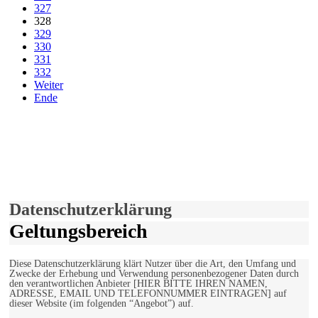
327
328
329
330
331
332
Weiter
Ende
derfunke.de verwendet Cookies!
Hiermit stimmen Sie der weiteren Nutzung unserer Seite und der
Verwendung von Cookies zu.
Mehr erfahren
Einverstanden!
Datenschutzerklärung
Geltungsbereich
Diese Datenschutzerklärung klärt Nutzer über die Art, den Umfang und
Zwecke der Erhebung und Verwendung personenbezogener Daten durch
den verantwortlichen Anbieter [HIER BITTE IHREN NAMEN,
ADRESSE, EMAIL UND TELEFONNUMMER EINTRAGEN] auf
dieser Website (im folgenden “Angebot”) auf.