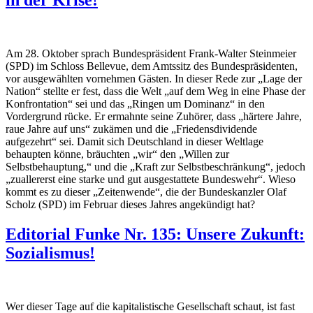
in der Krise!
Am 28. Oktober sprach Bundespräsident Frank-Walter Steinmeier
(SPD) im Schloss Bellevue, dem Amtssitz des Bundespräsidenten,
vor ausgewählten vornehmen Gästen. In dieser Rede zur „Lage der
Nation“ stellte er fest, dass die Welt „auf dem Weg in eine Phase der
Konfrontation“ sei und das „Ringen um Dominanz“ in den
Vordergrund rücke. Er ermahnte seine Zuhörer, dass „härtere Jahre,
raue Jahre auf uns“ zukämen und die „Friedensdividende
aufgezehrt“ sei. Damit sich Deutschland in dieser Weltlage
behaupten könne, bräuchten „wir“ den „Willen zur
Selbstbehauptung,“ und die „Kraft zur Selbstbeschränkung“, jedoch
„zuallererst eine starke und gut ausgestattete Bundeswehr“. Wieso
kommt es zu dieser „Zeitenwende“, die der Bundeskanzler Olaf
Scholz (SPD) im Februar dieses Jahres angekündigt hat?
Editorial Funke Nr. 135: Unsere Zukunft:
Sozialismus!
Wer dieser Tage auf die kapitalistische Gesellschaft schaut, ist fast