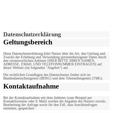
derfunke.de verwendet Cookies!
Hiermit stimmen Sie der weiteren Nutzung unserer Seite und der
Verwendung von Cookies zu.
Mehr erfahren
Einverstanden!
Datenschutzerklärung
Geltungsbereich
Diese Datenschutzerklärung klärt Nutzer über die Art, den Umfang und
Zwecke der Erhebung und Verwendung personenbezogener Daten durch
den verantwortlichen Anbieter [HIER BITTE IHREN NAMEN,
ADRESSE, EMAIL UND TELEFONNUMMER EINTRAGEN] auf
dieser Website (im folgenden “Angebot”) auf.
Die rechtlichen Grundlagen des Datenschutzes finden sich im
Bundesdatenschutzgesetz (BDSG) und dem Telemediengesetz (TMG).
Kontaktaufnahme
Bei der Kontaktaufnahme mit dem Anbieter (zum Beispiel per
Kontaktformular oder E-Mail) werden die Angaben des Nutzers zwecks
Bearbeitung der Anfrage sowie für den Fall, dass Anschlussfragen
entstehen, gespeichert.