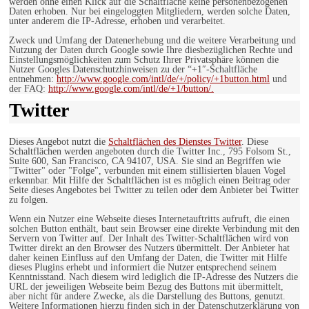
werden ohne einen Klick auf die Schaltfläche keine personenbezogenen
Daten erhoben. Nur bei eingeloggten Mitgliedern, werden solche Daten,
unter anderem die IP-Adresse, erhoben und verarbeitet.
Zweck und Umfang der Datenerhebung und die weitere Verarbeitung und
Nutzung der Daten durch Google sowie Ihre diesbezüglichen Rechte und
Einstellungsmöglichkeiten zum Schutz Ihrer Privatsphäre können die
Nutzer Googles Datenschutzhinweisen zu der “+1″-Schaltfläche
entnehmen:
http://www.google.com/intl/de/+/policy/+1button.html
und
der FAQ:
http://www.google.com/intl/de/+1/button/.
Twitter
Dieses Angebot nutzt die
Schaltflächen des Dienstes Twitter
. Diese
Schaltflächen werden angeboten durch die Twitter Inc., 795 Folsom St.,
Suite 600, San Francisco, CA 94107, USA. Sie sind an Begriffen wie
"Twitter" oder "Folge", verbunden mit einem stillisierten blauen Vogel
erkennbar. Mit Hilfe der Schaltflächen ist es möglich einen Beitrag oder
Seite dieses Angebotes bei Twitter zu teilen oder dem Anbieter bei Twitter
zu folgen.
Wenn ein Nutzer eine Webseite dieses Internetauftritts aufruft, die einen
solchen Button enthält, baut sein Browser eine direkte Verbindung mit den
Servern von Twitter auf. Der Inhalt des Twitter-Schaltflächen wird von
Twitter direkt an den Browser des Nutzers übermittelt. Der Anbieter hat
daher keinen Einfluss auf den Umfang der Daten, die Twitter mit Hilfe
dieses Plugins erhebt und informiert die Nutzer entsprechend seinem
Kenntnisstand. Nach diesem wird lediglich die IP-Adresse des Nutzers die
URL der jeweiligen Webseite beim Bezug des Buttons mit übermittelt,
aber nicht für andere Zwecke, als die Darstellung des Buttons, genutzt.
Weitere Informationen hierzu finden sich in der Datenschutzerklärung von