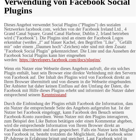
Verwendung von Facebook Social
Plugins
Dieses Angebot verwendet Social Plugins ("Plugins") des sozialen
Netzwerkes facebook.com, welches von der Facebook Ireland Ltd., 4
Grand Canal Square, Grand Canal Harbour, Dublin 2, Irland betrieben
wird ("Facebook"). Die Plugins sind an einem der Facebook Logos
erkennbar (weißes „f“ auf blauer Kachel, den Begriffen "Like", "Gefällt
mir" oder einem „Daumen hoch“-Zeichen) oder sind mit dem Zusatz
"Facebook Social Plugin" gekennzeichnet. Die Liste und das Aussehen der
Facebook Social Plugins kann hier eingesehen
werden:
https://developers.facebook.com/docs/plugins/
.
Wenn ein Nutzer eine Webseite dieses Angebots aufruft, die ein solches
Plugin enthält, baut sein Browser eine direkte Verbindung mit den Servern
von Facebook auf. Der Inhalt des Plugins wird von Facebook direkt an
Ihren Browser übermittelt und von diesem in die Webseite eingebunden.
Der Anbieter hat daher keinen Einfluss auf den Umfang der Daten, die
Facebook mit Hilfe dieses Plugins erhebt und informiert die Nutzer daher
entsprechend seinem
Kenntnisstand
:
Durch die Einbindung der Plugins erhält Facebook die Information, dass
ein Nutzer die entsprechende Seite des Angebots aufgerufen hat. Ist der
Nutzer bei Facebook eingeloggt, kann Facebook den Besuch seinem
Facebook-Konto zuordnen. Wenn Nutzer mit den Plugins interagieren,
zum Beispiel den Like Button betätigen oder einen Kommentar abgeben,
wird die entsprechende Information von Ihrem Browser direkt an
Facebook übermittelt und dort gespeichert. Falls ein Nutzer kein Mitglied
von Facebook ist, besteht trotzdem die Möglichkeit, dass Facebook seine
IP-Adresse in Erfahrung bringt und speichert. Laut Facebook wird in