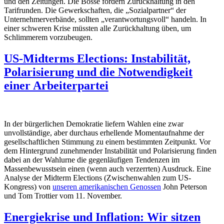
und den Zeitungen. Die Bosse fordern Zurückhaltung in den
Tarifrunden. Die Gewerkschaften, die „Sozialpartner“ der
Unternehmerverbände, sollten „verantwortungsvoll“ handeln. In
einer schweren Krise müssten alle Zurückhaltung üben, um
Schlimmerem vorzubeugen.
US-Midterms Elections: Instabilität,
Polarisierung und die Notwendigkeit
einer Arbeiterpartei
In der bürgerlichen Demokratie liefern Wahlen eine zwar
unvollständige, aber durchaus erhellende Momentaufnahme der
gesellschaftlichen Stimmung zu einem bestimmten Zeitpunkt. Vor
dem Hintergrund zunehmender Instabilität und Polarisierung finden
dabei an der Wahlurne die gegenläufigen Tendenzen im
Massenbewusstsein einen (wenn auch verzerrten) Ausdruck. Eine
Analyse der Midterm Elections (Zwischenwahlen zum US-
Kongress) von
unseren amerikanischen Genossen
John Peterson
und Tom Trottier vom 11. November.
Energiekrise und Inflation: Wir sitzen