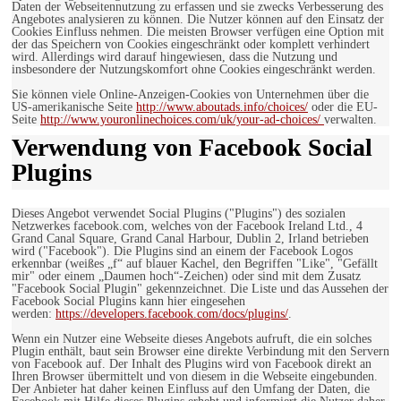
Daten der Webseitennutzung zu erfassen und sie zwecks Verbesserung des
Angebotes analysieren zu können. Die Nutzer können auf den Einsatz der
Cookies Einfluss nehmen. Die meisten Browser verfügen eine Option mit
der das Speichern von Cookies eingeschränkt oder komplett verhindert
wird. Allerdings wird darauf hingewiesen, dass die Nutzung und
insbesondere der Nutzungskomfort ohne Cookies eingeschränkt werden.
Sie können viele Online-Anzeigen-Cookies von Unternehmen über die
US-amerikanische Seite
http://www.aboutads.info/choices/
oder die EU-
Seite
http://www.youronlinechoices.com/uk/your-ad-choices/
verwalten.
Verwendung von Facebook Social
Plugins
Dieses Angebot verwendet Social Plugins ("Plugins") des sozialen
Netzwerkes facebook.com, welches von der Facebook Ireland Ltd., 4
Grand Canal Square, Grand Canal Harbour, Dublin 2, Irland betrieben
wird ("Facebook"). Die Plugins sind an einem der Facebook Logos
erkennbar (weißes „f“ auf blauer Kachel, den Begriffen "Like", "Gefällt
mir" oder einem „Daumen hoch“-Zeichen) oder sind mit dem Zusatz
"Facebook Social Plugin" gekennzeichnet. Die Liste und das Aussehen der
Facebook Social Plugins kann hier eingesehen
werden:
https://developers.facebook.com/docs/plugins/
.
Wenn ein Nutzer eine Webseite dieses Angebots aufruft, die ein solches
Plugin enthält, baut sein Browser eine direkte Verbindung mit den Servern
von Facebook auf. Der Inhalt des Plugins wird von Facebook direkt an
Ihren Browser übermittelt und von diesem in die Webseite eingebunden.
Der Anbieter hat daher keinen Einfluss auf den Umfang der Daten, die