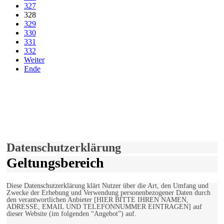
327
328
329
330
331
332
Weiter
Ende
derfunke.de verwendet Cookies!
Hiermit stimmen Sie der weiteren Nutzung unserer Seite und der
Verwendung von Cookies zu.
Mehr erfahren
Einverstanden!
Datenschutzerklärung
Geltungsbereich
Diese Datenschutzerklärung klärt Nutzer über die Art, den Umfang und
Zwecke der Erhebung und Verwendung personenbezogener Daten durch
den verantwortlichen Anbieter [HIER BITTE IHREN NAMEN,
ADRESSE, EMAIL UND TELEFONNUMMER EINTRAGEN] auf
dieser Website (im folgenden “Angebot”) auf.