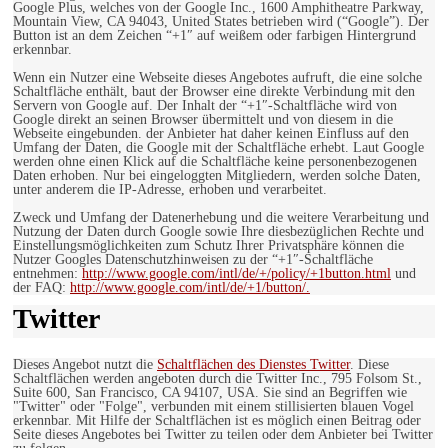
Google Plus, welches von der Google Inc., 1600 Amphitheatre Parkway,
Mountain View, CA 94043, United States betrieben wird (“Google”). Der
Button ist an dem Zeichen “+1″ auf weißem oder farbigen Hintergrund
erkennbar.
Wenn ein Nutzer eine Webseite dieses Angebotes aufruft, die eine solche
Schaltfläche enthält, baut der Browser eine direkte Verbindung mit den
Servern von Google auf. Der Inhalt der “+1″-Schaltfläche wird von
Google direkt an seinen Browser übermittelt und von diesem in die
Webseite eingebunden. der Anbieter hat daher keinen Einfluss auf den
Umfang der Daten, die Google mit der Schaltfläche erhebt. Laut Google
werden ohne einen Klick auf die Schaltfläche keine personenbezogenen
Daten erhoben. Nur bei eingeloggten Mitgliedern, werden solche Daten,
unter anderem die IP-Adresse, erhoben und verarbeitet.
Zweck und Umfang der Datenerhebung und die weitere Verarbeitung und
Nutzung der Daten durch Google sowie Ihre diesbezüglichen Rechte und
Einstellungsmöglichkeiten zum Schutz Ihrer Privatsphäre können die
Nutzer Googles Datenschutzhinweisen zu der “+1″-Schaltfläche
entnehmen:
http://www.google.com/intl/de/+/policy/+1button.html
und
der FAQ:
http://www.google.com/intl/de/+1/button/.
Twitter
Dieses Angebot nutzt die
Schaltflächen des Dienstes Twitter
. Diese
Schaltflächen werden angeboten durch die Twitter Inc., 795 Folsom St.,
Suite 600, San Francisco, CA 94107, USA. Sie sind an Begriffen wie
"Twitter" oder "Folge", verbunden mit einem stillisierten blauen Vogel
erkennbar. Mit Hilfe der Schaltflächen ist es möglich einen Beitrag oder
Seite dieses Angebotes bei Twitter zu teilen oder dem Anbieter bei Twitter