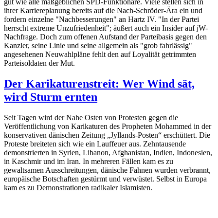
gut wie alle maßgeblichen SPD-Funktionäre. Viele stellen sich in
ihrer Karriereplanung bereits auf die Nach-Schröder-Ära ein und
fordern einzelne "Nachbesserungen" an Hartz IV. "In der Partei
herrscht extreme Unzufriedenheit"; äußert auch ein Insider auf jW-
Nachfrage. Doch zum offenen Aufstand der Parteibasis gegen den
Kanzler, seine Linie und seine allgemein als "grob fahrlässig"
angesehenen Neuwahlpläne fehlt den auf Loyalität getrimmten
Parteisoldaten der Mut.
Der Karikaturenstreit: Wer Wind sät,
wird Sturm ernten
Seit Tagen wird der Nahe Osten von Protesten gegen die
Veröffentlichung von Karikaturen des Propheten Mohammed in der
konservativen dänischen Zeitung „Jyllands-Posten“ erschüttert. Die
Proteste breiteten sich wie ein Lauffeuer aus. Zehntausende
demonstrierten in Syrien, Libanon, Afghanistan, Indien, Indonesien,
in Kaschmir und im Iran. In mehreren Fällen kam es zu
gewaltsamen Ausschreitungen, dänische Fahnen wurden verbrannt,
europäische Botschaften gestürmt und verwüstet. Selbst in Europa
kam es zu Demonstrationen radikaler Islamisten.