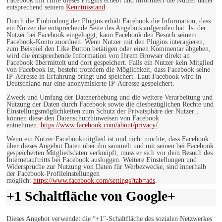
Facebook mit Hilfe dieses Plugins erhebt und informiert die Nutzer daher
entsprechend seinem
Kenntnisstand
:
Durch die Einbindung der Plugins erhält Facebook die Information, dass
ein Nutzer die entsprechende Seite des Angebots aufgerufen hat. Ist der
Nutzer bei Facebook eingeloggt, kann Facebook den Besuch seinem
Facebook-Konto zuordnen. Wenn Nutzer mit den Plugins interagieren,
zum Beispiel den Like Button betätigen oder einen Kommentar abgeben,
wird die entsprechende Information von Ihrem Browser direkt an
Facebook übermittelt und dort gespeichert. Falls ein Nutzer kein Mitglied
von Facebook ist, besteht trotzdem die Möglichkeit, dass Facebook seine
IP-Adresse in Erfahrung bringt und speichert. Laut Facebook wird in
Deutschland nur eine anonymisierte IP-Adresse gespeichert.
Zweck und Umfang der Datenerhebung und die weitere Verarbeitung und
Nutzung der Daten durch Facebook sowie die diesbezüglichen Rechte und
Einstellungsmöglichkeiten zum Schutz der Privatsphäre der Nutzer ,
können diese den Datenschutzhinweisen von Facebook
entnehmen:
https://www.facebook.com/about/privacy/
.
Wenn ein Nutzer Facebookmitglied ist und nicht möchte, dass Facebook
über dieses Angebot Daten über ihn sammelt und mit seinen bei Facebook
gespeicherten Mitgliedsdaten verknüpft, muss er sich vor dem Besuch des
Internetauftritts bei Facebook ausloggen. Weitere Einstellungen und
Widersprüche zur Nutzung von Daten für Werbezwecke, sind innerhalb
der Facebook-Profileinstellungen
möglich:
https://www.facebook.com/settings?tab=ads
.
+1 Schaltfläche von Google+
Dieses Angebot verwendet die “+1″-Schaltfläche des sozialen Netzwerkes