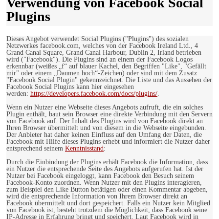
Verwendung von Facebook Social
Plugins
Dieses Angebot verwendet Social Plugins ("Plugins") des sozialen
Netzwerkes facebook.com, welches von der Facebook Ireland Ltd., 4
Grand Canal Square, Grand Canal Harbour, Dublin 2, Irland betrieben
wird ("Facebook"). Die Plugins sind an einem der Facebook Logos
erkennbar (weißes „f“ auf blauer Kachel, den Begriffen "Like", "Gefällt
mir" oder einem „Daumen hoch“-Zeichen) oder sind mit dem Zusatz
"Facebook Social Plugin" gekennzeichnet. Die Liste und das Aussehen der
Facebook Social Plugins kann hier eingesehen
werden:
https://developers.facebook.com/docs/plugins/
.
Wenn ein Nutzer eine Webseite dieses Angebots aufruft, die ein solches
Plugin enthält, baut sein Browser eine direkte Verbindung mit den Servern
von Facebook auf. Der Inhalt des Plugins wird von Facebook direkt an
Ihren Browser übermittelt und von diesem in die Webseite eingebunden.
Der Anbieter hat daher keinen Einfluss auf den Umfang der Daten, die
Facebook mit Hilfe dieses Plugins erhebt und informiert die Nutzer daher
entsprechend seinem
Kenntnisstand
:
Durch die Einbindung der Plugins erhält Facebook die Information, dass
ein Nutzer die entsprechende Seite des Angebots aufgerufen hat. Ist der
Nutzer bei Facebook eingeloggt, kann Facebook den Besuch seinem
Facebook-Konto zuordnen. Wenn Nutzer mit den Plugins interagieren,
zum Beispiel den Like Button betätigen oder einen Kommentar abgeben,
wird die entsprechende Information von Ihrem Browser direkt an
Facebook übermittelt und dort gespeichert. Falls ein Nutzer kein Mitglied
von Facebook ist, besteht trotzdem die Möglichkeit, dass Facebook seine
IP-Adresse in Erfahrung bringt und speichert. Laut Facebook wird in