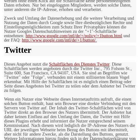
werden ohne einen Klick auf die Schaltfläche keine personenbezogenen
Daten erhoben. Nur bei eingeloggten Mitgliedern, werden solche Daten,
unter anderem die IP-Adresse, erhoben und verarbeitet.
Zweck und Umfang der Datenerhebung und die weitere Verarbeitung und
Nutzung der Daten durch Google sowie Ihre diesbezüglichen Rechte und
Einstellungsmöglichkeiten zum Schutz Ihrer Privatsphäre können die
Nutzer Googles Datenschutzhinweisen zu der “+1″-Schaltfläche
entnehmen:
http://www.google.com/intl/de/+/policy/+1button.html
und
der FAQ:
http://www.google.com/intl/de/+1/button/.
Twitter
Dieses Angebot nutzt die
Schaltflächen des Dienstes Twitter
. Diese
Schaltflächen werden angeboten durch die Twitter Inc., 795 Folsom St.,
Suite 600, San Francisco, CA 94107, USA. Sie sind an Begriffen wie
"Twitter" oder "Folge", verbunden mit einem stillisierten blauen Vogel
erkennbar. Mit Hilfe der Schaltflächen ist es möglich einen Beitrag oder
Seite dieses Angebotes bei Twitter zu teilen oder dem Anbieter bei Twitter
zu folgen.
Wenn ein Nutzer eine Webseite dieses Internetauftritts aufruft, die einen
solchen Button enthält, baut sein Browser eine direkte Verbindung mit den
Servern von Twitter auf. Der Inhalt des Twitter-Schaltflächen wird von
Twitter direkt an den Browser des Nutzers übermittelt. Der Anbieter hat
daher keinen Einfluss auf den Umfang der Daten, die Twitter mit Hilfe
dieses Plugins erhebt und informiert die Nutzer entsprechend seinem
Kenntnisstand. Nach diesem wird lediglich die IP-Adresse des Nutzers die
URL der jeweiligen Webseite beim Bezug des Buttons mit übermittelt,
aber nicht für andere Zwecke, als die Darstellung des Buttons, genutzt.
Weitere Informationen hierzu finden sich in der Datenschutzerklärung von