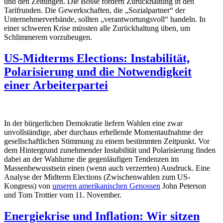
und den Zeitungen. Die Bosse fordern Zurückhaltung in den
Tarifrunden. Die Gewerkschaften, die „Sozialpartner“ der
Unternehmerverbände, sollten „verantwortungsvoll“ handeln. In
einer schweren Krise müssten alle Zurückhaltung üben, um
Schlimmerem vorzubeugen.
US-Midterms Elections: Instabilität,
Polarisierung und die Notwendigkeit
einer Arbeiterpartei
In der bürgerlichen Demokratie liefern Wahlen eine zwar
unvollständige, aber durchaus erhellende Momentaufnahme der
gesellschaftlichen Stimmung zu einem bestimmten Zeitpunkt. Vor
dem Hintergrund zunehmender Instabilität und Polarisierung finden
dabei an der Wahlurne die gegenläufigen Tendenzen im
Massenbewusstsein einen (wenn auch verzerrten) Ausdruck. Eine
Analyse der Midterm Elections (Zwischenwahlen zum US-
Kongress) von
unseren amerikanischen Genossen
John Peterson
und Tom Trottier vom 11. November.
Energiekrise und Inflation: Wir sitzen