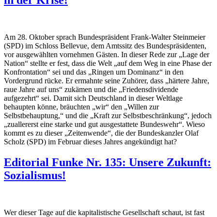
in der Krise!
Am 28. Oktober sprach Bundespräsident Frank-Walter Steinmeier
(SPD) im Schloss Bellevue, dem Amtssitz des Bundespräsidenten,
vor ausgewählten vornehmen Gästen. In dieser Rede zur „Lage der
Nation“ stellte er fest, dass die Welt „auf dem Weg in eine Phase der
Konfrontation“ sei und das „Ringen um Dominanz“ in den
Vordergrund rücke. Er ermahnte seine Zuhörer, dass „härtere Jahre,
raue Jahre auf uns“ zukämen und die „Friedensdividende
aufgezehrt“ sei. Damit sich Deutschland in dieser Weltlage
behaupten könne, bräuchten „wir“ den „Willen zur
Selbstbehauptung,“ und die „Kraft zur Selbstbeschränkung“, jedoch
„zuallererst eine starke und gut ausgestattete Bundeswehr“. Wieso
kommt es zu dieser „Zeitenwende“, die der Bundeskanzler Olaf
Scholz (SPD) im Februar dieses Jahres angekündigt hat?
Editorial Funke Nr. 135: Unsere Zukunft:
Sozialismus!
Wer dieser Tage auf die kapitalistische Gesellschaft schaut, ist fast