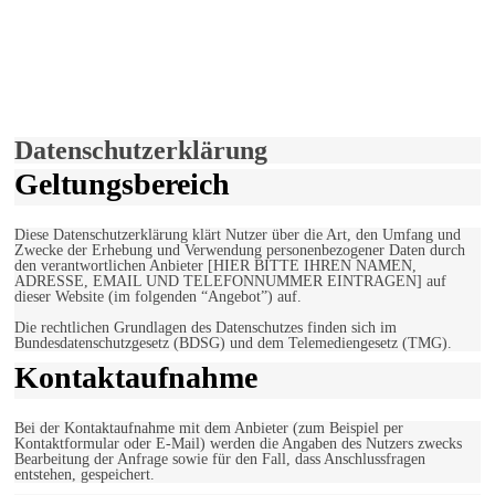
derfunke.de verwendet Cookies!
Hiermit stimmen Sie der weiteren Nutzung unserer Seite und der
Verwendung von Cookies zu.
Mehr erfahren
Einverstanden!
Datenschutzerklärung
Geltungsbereich
Diese Datenschutzerklärung klärt Nutzer über die Art, den Umfang und
Zwecke der Erhebung und Verwendung personenbezogener Daten durch
den verantwortlichen Anbieter [HIER BITTE IHREN NAMEN,
ADRESSE, EMAIL UND TELEFONNUMMER EINTRAGEN] auf
dieser Website (im folgenden “Angebot”) auf.
Die rechtlichen Grundlagen des Datenschutzes finden sich im
Bundesdatenschutzgesetz (BDSG) und dem Telemediengesetz (TMG).
Kontaktaufnahme
Bei der Kontaktaufnahme mit dem Anbieter (zum Beispiel per
Kontaktformular oder E-Mail) werden die Angaben des Nutzers zwecks
Bearbeitung der Anfrage sowie für den Fall, dass Anschlussfragen
entstehen, gespeichert.