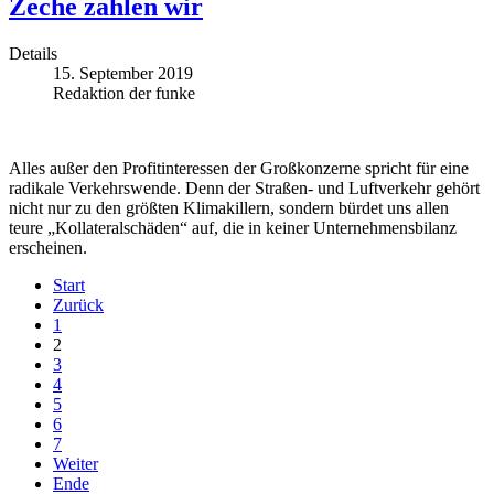
Zeche zahlen wir
Details
15. September 2019
Redaktion der funke
Alles außer den Profitinteressen der Großkonzerne spricht für eine
radikale Verkehrswende. Denn der Straßen- und Luftverkehr gehört
nicht nur zu den größten Klimakillern, sondern bürdet uns allen
teure „Kollateralschäden“ auf, die in keiner Unternehmensbilanz
erscheinen.
Start
Zurück
1
2
3
4
5
6
7
Weiter
Ende