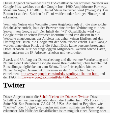
Dieses Angebot verwendet die “+1″-Schaltfläche des sozialen Netzwerkes
Google Plus, welches von der Google Inc., 1600 Amphitheatre Parkway,
Mountain View, CA 94043, United States betrieben wird (“Google”). Der
Button ist an dem Zeichen “+1″ auf weißem oder farbigen Hintergrund
erkennbar.
Wenn ein Nutzer eine Webseite dieses Angebotes aufruft, die eine solche
Schaltfläche enthält, baut der Browser eine direkte Verbindung mit den
Servern von Google auf. Der Inhalt der “+1″-Schaltfläche wird von
Google direkt an seinen Browser übermittelt und von diesem in die
Webseite eingebunden. der Anbieter hat daher keinen Einfluss auf den
Umfang der Daten, die Google mit der Schaltfläche erhebt. Laut Google
werden ohne einen Klick auf die Schaltfläche keine personenbezogenen
Daten erhoben. Nur bei eingeloggten Mitgliedern, werden solche Daten,
unter anderem die IP-Adresse, erhoben und verarbeitet.
Zweck und Umfang der Datenerhebung und die weitere Verarbeitung und
Nutzung der Daten durch Google sowie Ihre diesbezüglichen Rechte und
Einstellungsmöglichkeiten zum Schutz Ihrer Privatsphäre können die
Nutzer Googles Datenschutzhinweisen zu der “+1″-Schaltfläche
entnehmen:
http://www.google.com/intl/de/+/policy/+1button.html
und
der FAQ:
http://www.google.com/intl/de/+1/button/.
Twitter
Dieses Angebot nutzt die
Schaltflächen des Dienstes Twitter
. Diese
Schaltflächen werden angeboten durch die Twitter Inc., 795 Folsom St.,
Suite 600, San Francisco, CA 94107, USA. Sie sind an Begriffen wie
"Twitter" oder "Folge", verbunden mit einem stillisierten blauen Vogel
erkennbar. Mit Hilfe der Schaltflächen ist es möglich einen Beitrag oder