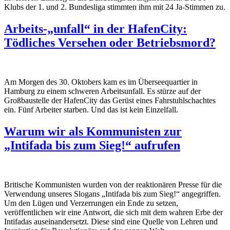
Klubs der 1. und 2. Bundesliga stimmten ihm mit 24 Ja-Stimmen zu.
Arbeits-„unfall“ in der HafenCity:
Tödliches Versehen oder Betriebsmord?
Am Morgen des 30. Oktobers kam es im
Überseequartier
in
Hamburg zu einem schweren Arbeitsunfall. Es
stürze
auf der
Großbaustelle der HafenCity das
Gerüst
eines Fahrstuhlschachtes
ein
.
F
ünf
Arbeiter starben.
Und
das ist kein Einzelfall.
Warum wir als Kommunisten zur
„Intifada bis zum Sieg!“ aufrufen
Britische Kommunisten wurden von der reaktionären Presse für die
Verwendung unseres Slogans „Intifada bis zum Sieg!“ angegriffen.
Um den Lügen und Verzerrungen ein Ende zu setzen,
veröffentlichen wir eine Antwort, die sich mit dem wahren Erbe der
Intifadas auseinandersetzt. Diese sind eine Quelle von Lehren und