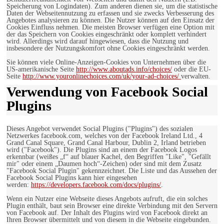
Speicherung von Logindaten). Zum anderen dienen sie, um die statistische
Daten der Webseitennutzung zu erfassen und sie zwecks Verbesserung des
Angebotes analysieren zu können. Die Nutzer können auf den Einsatz der
Cookies Einfluss nehmen. Die meisten Browser verfügen eine Option mit
der das Speichern von Cookies eingeschränkt oder komplett verhindert
wird. Allerdings wird darauf hingewiesen, dass die Nutzung und
insbesondere der Nutzungskomfort ohne Cookies eingeschränkt werden.
Sie können viele Online-Anzeigen-Cookies von Unternehmen über die
US-amerikanische Seite
http://www.aboutads.info/choices/
oder die EU-
Seite
http://www.youronlinechoices.com/uk/your-ad-choices/
verwalten.
Verwendung von Facebook Social
Plugins
Dieses Angebot verwendet Social Plugins ("Plugins") des sozialen
Netzwerkes facebook.com, welches von der Facebook Ireland Ltd., 4
Grand Canal Square, Grand Canal Harbour, Dublin 2, Irland betrieben
wird ("Facebook"). Die Plugins sind an einem der Facebook Logos
erkennbar (weißes „f“ auf blauer Kachel, den Begriffen "Like", "Gefällt
mir" oder einem „Daumen hoch“-Zeichen) oder sind mit dem Zusatz
"Facebook Social Plugin" gekennzeichnet. Die Liste und das Aussehen der
Facebook Social Plugins kann hier eingesehen
werden:
https://developers.facebook.com/docs/plugins/
.
Wenn ein Nutzer eine Webseite dieses Angebots aufruft, die ein solches
Plugin enthält, baut sein Browser eine direkte Verbindung mit den Servern
von Facebook auf. Der Inhalt des Plugins wird von Facebook direkt an
Ihren Browser übermittelt und von diesem in die Webseite eingebunden.