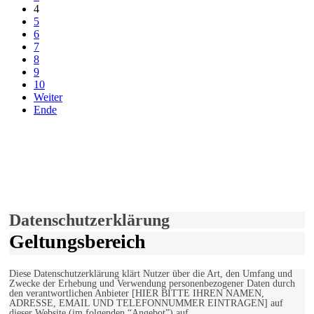
4
5
6
7
8
9
10
Weiter
Ende
derfunke.de verwendet Cookies!
Hiermit stimmen Sie der weiteren Nutzung unserer Seite und der
Verwendung von Cookies zu.
Mehr erfahren
Einverstanden!
Datenschutzerklärung
Geltungsbereich
Diese Datenschutzerklärung klärt Nutzer über die Art, den Umfang und
Zwecke der Erhebung und Verwendung personenbezogener Daten durch
den verantwortlichen Anbieter [HIER BITTE IHREN NAMEN,
ADRESSE, EMAIL UND TELEFONNUMMER EINTRAGEN] auf
dieser Website (im folgenden “Angebot”) auf.