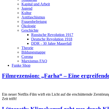
Kapital und Arbeit
Jugend
Kultur
Antifaschismus
Frauenbefreiung
Ökologie
Geschichte
Russische Revolution 1917
Deutsche Revolution 1918
DDR - 30 Jahre Mauerfall
Theorie
Bildungsmappe
Corona
Marxismus FAQ
Funke Shop
Filmrezension: „Farha“ – Eine ergreifende
Ein neuer Netflix-Film wirft ein Licht auf die erschütternde Zerstöru
Zeit trifft!
Lützerath: Klimakampf geht nur durch K