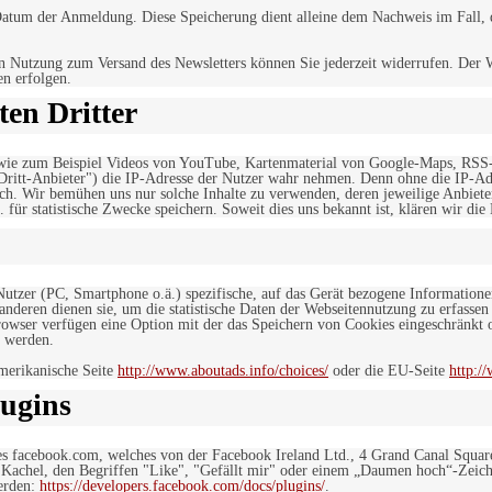
tum der Anmeldung. Diese Speicherung dient alleine dem Nachweis im Fall, da
n Nutzung zum Versand des Newsletters können Sie jederzeit widerrufen. Der W
en erfolgen.
en Dritter
, wie zum Beispiel Videos von YouTube, Kartenmaterial von Google-Maps, RSS
"Dritt-Anbieter") die IP-Adresse der Nutzer wahr nehmen. Denn ohne die IP-Adr
rlich. Wir bemühen uns nur solche Inhalte zu verwenden, deren jeweilige Anbiete
. für statistische Zwecke speichern. Soweit dies uns bekannt ist, klären wir die
 Nutzer (PC, Smartphone o.ä.) spezifische, auf das Gerät bezogene Information
deren dienen sie, um die statistische Daten der Webseitennutzung zu erfassen
owser verfügen eine Option mit der das Speichern von Cookies eingeschränkt od
 werden.
merikanische Seite
http://www.aboutads.info/choices/
oder die EU-Seite
http:/
ugins
es facebook.com, welches von der Facebook Ireland Ltd., 4 Grand Canal Squar
r Kachel, den Begriffen "Like", "Gefällt mir" oder einem „Daumen hoch“-Zeich
werden:
https://developers.facebook.com/docs/plugins/
.