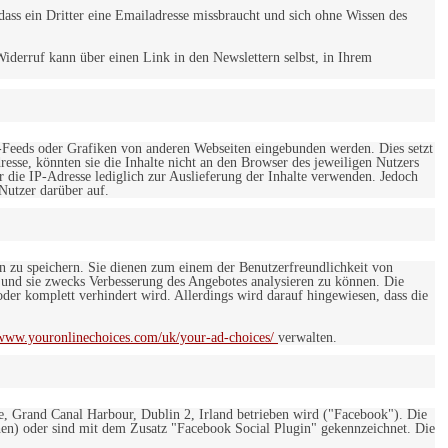
ss ein Dritter eine Emailadresse missbraucht und sich ohne Wissen des
iderruf kann über einen Link in den Newslettern selbst, in Ihrem
-Feeds oder Grafiken von anderen Webseiten eingebunden werden. Dies setzt
esse, könnten sie die Inhalte nicht an den Browser des jeweiligen Nutzers
r die IP-Adresse lediglich zur Auslieferung der Inhalte verwenden. Jedoch
 Nutzer darüber auf.
en zu speichern. Sie dienen zum einem der Benutzerfreundlichkeit von
 und sie zwecks Verbesserung des Angebotes analysieren zu können. Die
er komplett verhindert wird. Allerdings wird darauf hingewiesen, dass die
/www.youronlinechoices.com/uk/your-ad-choices/
verwalten.
e, Grand Canal Harbour, Dublin 2, Irland betrieben wird ("Facebook"). Die
en) oder sind mit dem Zusatz "Facebook Social Plugin" gekennzeichnet. Die