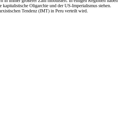
n in immer größerer Zahl mobilisiert. In einigen Regionen haben
 kapitalistische Oligarchie und der US-Imperialismus stehen.
rxistischen Tendenz (IMT) in Peru verteilt wird.