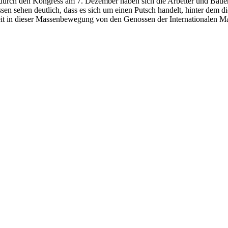
 durch den Kongress am 7. Dezember haben sich die Arbeiter und Bauer
sehen deutlich, dass es sich um einen Putsch handelt, hinter dem die
zeit in dieser Massenbewegung von den Genossen der Internationalen Ma