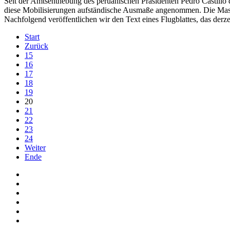
Seit der Amtsenthebung des peruanischen Präsidenten Pedro Castillo
diese Mobilisierungen aufständische Ausmaße angenommen. Die Massen 
Nachfolgend veröffentlichen wir den Text eines Flugblattes, das der
Start
Zurück
15
16
17
18
19
20
21
22
23
24
Weiter
Ende
Auf Facebook folgen
Bei Twitter teilen
Instagram
Auf Youtube folgen
der funke - Shop
marxist.com