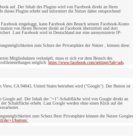
ebook auf. Der Inhalt des Plugins wird von Facebook direkt an Ihren
e dieses Plugins erhebt und informiert die Nutzer daher entsprechend
 bei Facebook eingeloggt, kann Facebook den Besuch seinem Facebook-Konto
rmation von Ihrem Browser direkt an Facebook übermittelt und dort
eichert. Laut Facebook wird in Deutschland nur eine anonymisierte IP-
ungsmöglichkeiten zum Schutz der Privatsphäre der Nutzer , können diese
rten Mitgliedsdaten verknüpft, muss er sich vor dem Besuch des
rofileinstellungen möglich:
https://www.facebook.com/settings?tab=ads
.
 View, CA 94043, United States betrieben wird (“Google”). Der Button ist
on Google auf. Der Inhalt der “+1″-Schaltfläche wird von Google direkt an
 der Schaltfläche erhebt. Laut Google werden ohne einen Klick auf die
erarbeitet.
ngsmöglichkeiten zum Schutz Ihrer Privatsphäre können die Nutzer Googles
l/de/+1/button/.