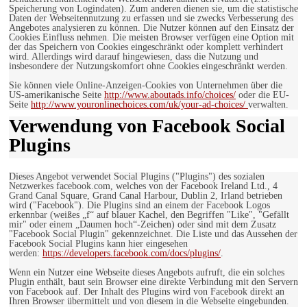
Speicherung von Logindaten). Zum anderen dienen sie, um die statistische
Daten der Webseitennutzung zu erfassen und sie zwecks Verbesserung des
Angebotes analysieren zu können. Die Nutzer können auf den Einsatz der
Cookies Einfluss nehmen. Die meisten Browser verfügen eine Option mit
der das Speichern von Cookies eingeschränkt oder komplett verhindert
wird. Allerdings wird darauf hingewiesen, dass die Nutzung und
insbesondere der Nutzungskomfort ohne Cookies eingeschränkt werden.
Sie können viele Online-Anzeigen-Cookies von Unternehmen über die
US-amerikanische Seite
http://www.aboutads.info/choices/
oder die EU-
Seite
http://www.youronlinechoices.com/uk/your-ad-choices/
verwalten.
Verwendung von Facebook Social
Plugins
Dieses Angebot verwendet Social Plugins ("Plugins") des sozialen
Netzwerkes facebook.com, welches von der Facebook Ireland Ltd., 4
Grand Canal Square, Grand Canal Harbour, Dublin 2, Irland betrieben
wird ("Facebook"). Die Plugins sind an einem der Facebook Logos
erkennbar (weißes „f“ auf blauer Kachel, den Begriffen "Like", "Gefällt
mir" oder einem „Daumen hoch“-Zeichen) oder sind mit dem Zusatz
"Facebook Social Plugin" gekennzeichnet. Die Liste und das Aussehen der
Facebook Social Plugins kann hier eingesehen
werden:
https://developers.facebook.com/docs/plugins/
.
Wenn ein Nutzer eine Webseite dieses Angebots aufruft, die ein solches
Plugin enthält, baut sein Browser eine direkte Verbindung mit den Servern
von Facebook auf. Der Inhalt des Plugins wird von Facebook direkt an
Ihren Browser übermittelt und von diesem in die Webseite eingebunden.