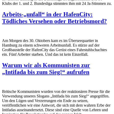
Klubs der 1. und 2. Bundesliga stimmten ihm mit 24 Ja-Stimmen zu.
Arbeits-„unfall“ in der HafenCity:
Tödliches Versehen oder Betriebsmord?
Am Morgen des 30. Oktobers kam es im
Überseequartier
in
Hamburg zu einem schweren Arbeitsunfall. Es
stürze
auf der
Großbaustelle der HafenCity das
Gerüst
eines Fahrstuhlschachtes
ein
.
F
ünf
Arbeiter starben.
Und
das ist kein Einzelfall.
Warum wir als Kommunisten zur
„Intifada bis zum Sieg!“ aufrufen
Britische Kommunisten wurden von der reaktionären Presse für die
Verwendung unseres Slogans „Intifada bis zum Sieg!“ angegriffen.
Um den Lügen und Verzerrungen ein Ende zu setzen,
veröffentlichen wir eine Antwort, die sich mit dem wahren Erbe der
Intifadas auseinandersetzt. Diese sind eine Quelle von Lehren und