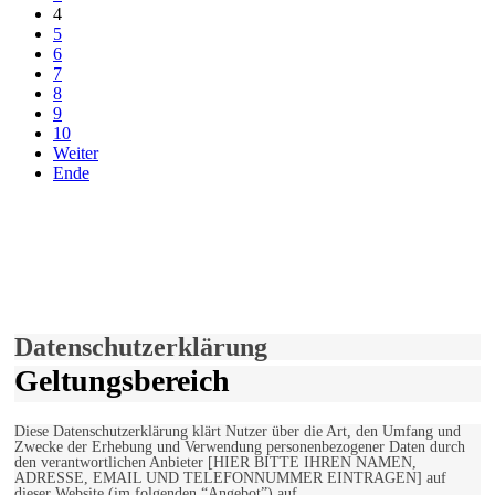
4
5
6
7
8
9
10
Weiter
Ende
derfunke.de verwendet Cookies!
Hiermit stimmen Sie der weiteren Nutzung unserer Seite und der
Verwendung von Cookies zu.
Mehr erfahren
Einverstanden!
Datenschutzerklärung
Geltungsbereich
Diese Datenschutzerklärung klärt Nutzer über die Art, den Umfang und
Zwecke der Erhebung und Verwendung personenbezogener Daten durch
den verantwortlichen Anbieter [HIER BITTE IHREN NAMEN,
ADRESSE, EMAIL UND TELEFONNUMMER EINTRAGEN] auf
dieser Website (im folgenden “Angebot”) auf.