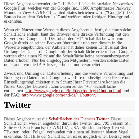
Dieses Angebot verwendet die “+1″-Schaltfläche des sozialen Netzwerkes
Google Plus, welches von der Google Inc., 1600 Amphitheatre Parkway,
Mountain View, CA 94043, United States betrieben wird (“Google”). Der
Button ist an dem Zeichen “+1″ auf weißem oder farbigen Hintergrund
erkennbar.
Wenn ein Nutzer eine Webseite dieses Angebotes aufruft, die eine solche
Schaltfläche enthält, baut der Browser eine direkte Verbindung mit den
Servern von Google auf. Der Inhalt der “+1″-Schaltfläche wird von
Google direkt an seinen Browser übermittelt und von diesem in die
Webseite eingebunden. der Anbieter hat daher keinen Einfluss auf den
Umfang der Daten, die Google mit der Schaltfläche erhebt. Laut Google
werden ohne einen Klick auf die Schaltfläche keine personenbezogenen
Daten erhoben. Nur bei eingeloggten Mitgliedern, werden solche Daten,
unter anderem die IP-Adresse, erhoben und verarbeitet.
Zweck und Umfang der Datenerhebung und die weitere Verarbeitung und
Nutzung der Daten durch Google sowie Ihre diesbezüglichen Rechte und
Einstellungsmöglichkeiten zum Schutz Ihrer Privatsphäre können die
Nutzer Googles Datenschutzhinweisen zu der “+1″-Schaltfläche
entnehmen:
http://www.google.com/intl/de/+/policy/+1button.html
und
der FAQ:
http://www.google.com/intl/de/+1/button/.
Twitter
Dieses Angebot nutzt die
Schaltflächen des Dienstes Twitter
. Diese
Schaltflächen werden angeboten durch die Twitter Inc., 795 Folsom St.,
Suite 600, San Francisco, CA 94107, USA. Sie sind an Begriffen wie
"Twitter" oder "Folge", verbunden mit einem stillisierten blauen Vogel
erkennbar. Mit Hilfe der Schaltflächen ist es möglich einen Beitrag oder