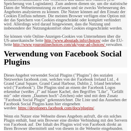
Speicherung von Logindaten). Zum anderen dienen sie, um die statistische
Daten der Webseitennutzung zu erfassen und sie zwecks Verbesserung des
Angebotes analysieren zu können. Die Nutzer können auf den Einsatz der
Cookies Einfluss nehmen. Die meisten Browser verfügen eine Option mit
der das Speichern von Cookies eingeschränkt oder komplett verhindert
wird. Allerdings wird darauf hingewiesen, dass die Nutzung und
insbesondere der Nutzungskomfort ohne Cookies eingeschränkt werden.
Sie können viele Online-Anzeigen-Cookies von Unternehmen über die
US-amerikanische Seite
http://www.aboutads.info/choices/
oder die EU-
Seite
http://www.youronlinechoices.com/uk/your-ad-choices/
verwalten.
Verwendung von Facebook Social
Plugins
Dieses Angebot verwendet Social Plugins ("Plugins") des sozialen
Netzwerkes facebook.com, welches von der Facebook Ireland Ltd., 4
Grand Canal Square, Grand Canal Harbour, Dublin 2, Irland betrieben
wird ("Facebook"). Die Plugins sind an einem der Facebook Logos
erkennbar (weißes „f“ auf blauer Kachel, den Begriffen "Like", "Gefällt
mir" oder einem „Daumen hoch“-Zeichen) oder sind mit dem Zusatz
"Facebook Social Plugin" gekennzeichnet. Die Liste und das Aussehen der
Facebook Social Plugins kann hier eingesehen
werden:
https://developers.facebook.com/docs/plugins/
.
Wenn ein Nutzer eine Webseite dieses Angebots aufruft, die ein solches
Plugin enthält, baut sein Browser eine direkte Verbindung mit den Servern
von Facebook auf. Der Inhalt des Plugins wird von Facebook direkt an
Ihren Browser übermittelt und von diesem in die Webseite eingebunden.