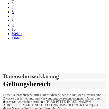
4
5
6
7
8
9
10
Weiter
Ende
derfunke.de verwendet Cookies!
Hiermit stimmen Sie der weiteren Nutzung unserer Seite und der
Verwendung von Cookies zu.
Mehr erfahren
Einverstanden!
Datenschutzerklärung
Geltungsbereich
Diese Datenschutzerklärung klärt Nutzer über die Art, den Umfang und
Zwecke der Erhebung und Verwendung personenbezogener Daten durch
den verantwortlichen Anbieter [HIER BITTE IHREN NAMEN,
ADRESSE, EMAIL UND TELEFONNUMMER EINTRAGEN] auf
dieser Website (im folgenden “Angebot”) auf.