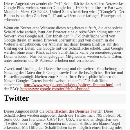
Dieses Angebot verwendet die “+1″-Schaltfläche des sozialen Netzwerkes
Google Plus, welches von der Google Inc., 1600 Amphitheatre Parkway,
Mountain View, CA 94043, United States betrieben wird (“Google”). Der
Button ist an dem Zeichen “+1″ auf weißem oder farbigen Hintergrund
erkennbar.
Wenn ein Nutzer eine Webseite dieses Angebotes aufruft, die eine solche
Schaltfläche enthält, baut der Browser eine direkte Verbindung mit den
Servern von Google auf. Der Inhalt der “+1″-Schaltfläche wird von
Google direkt an seinen Browser übermittelt und von diesem in die
Webseite eingebunden. der Anbieter hat daher keinen Einfluss auf den
Umfang der Daten, die Google mit der Schaltfläche erhebt. Laut Google
werden ohne einen Klick auf die Schaltfläche keine personenbezogenen
Daten erhoben. Nur bei eingeloggten Mitgliedern, werden solche Daten,
unter anderem die IP-Adresse, erhoben und verarbeitet.
Zweck und Umfang der Datenerhebung und die weitere Verarbeitung und
Nutzung der Daten durch Google sowie Ihre diesbezüglichen Rechte und
Einstellungsmöglichkeiten zum Schutz Ihrer Privatsphäre können die
Nutzer Googles Datenschutzhinweisen zu der “+1″-Schaltfläche
entnehmen:
http://www.google.com/intl/de/+/policy/+1button.html
und
der FAQ:
http://www.google.com/intl/de/+1/button/.
Twitter
Dieses Angebot nutzt die
Schaltflächen des Dienstes Twitter
. Diese
Schaltflächen werden angeboten durch die Twitter Inc., 795 Folsom St.,
Suite 600, San Francisco, CA 94107, USA. Sie sind an Begriffen wie
"Twitter" oder "Folge", verbunden mit einem stillisierten blauen Vogel
erkennbar. Mit Hilfe der Schaltflächen ist es möglich einen Beitrag oder