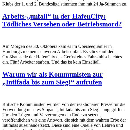
Klubs der 1. und 2. Bundesliga stimmten ihm mit 24 Ja-Stimmen zu.
Arbeits-„unfall“ in der HafenCity:
Tödliches Versehen oder Betriebsmord?
Am Morgen des 30. Oktobers kam es im
Überseequartier
in
Hamburg zu einem schweren Arbeitsunfall. Es
stürze
auf der
Großbaustelle der HafenCity das
Gerüst
eines Fahrstuhlschachtes
ein
.
F
ünf
Arbeiter starben.
Und
das ist kein Einzelfall.
Warum wir als Kommunisten zur
„Intifada bis zum Sieg!“ aufrufen
Britische Kommunisten wurden von der reaktionären Presse für die
Verwendung unseres Slogans „Intifada bis zum Sieg!“ angegriffen.
Um den Lügen und Verzerrungen ein Ende zu setzen,
veröffentlichen wir eine Antwort, die sich mit dem wahren Erbe der
Intifadas auseinandersetzt. Diese sind eine Quelle von Lehren und