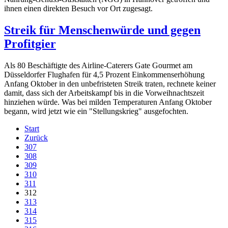
ihnen einen direkten Besuch vor Ort zugesagt.
Streik für Menschenwürde und gegen
Profitgier
Als 80 Beschäftigte des Airline-Caterers Gate Gourmet am
Düsseldorfer Flughafen für 4,5 Prozent Einkommenserhöhung
Anfang Oktober in den unbefristeten Streik traten, rechnete keiner
damit, dass sich der Arbeitskampf bis in die Vorweihnachtszeit
hinziehen würde. Was bei milden Temperaturen Anfang Oktober
begann, wird jetzt wie ein "Stellungskrieg" ausgefochten.
Start
Zurück
307
308
309
310
311
312
313
314
315