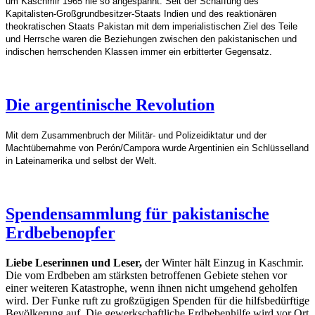
um Kaschmir 1965 nie so angespannt. Seit der Schaffung des
Kapitalisten-Großgrundbesitzer-Staats Indien und des reaktionären
theokratischen Staats Pakistan mit dem imperialistischen Ziel des Teile
und Herrsche waren die Beziehungen zwischen den pakistanischen und
indischen herrschenden Klassen immer ein erbitterter Gegensatz.
Die argentinische Revolution
Mit dem Zusammenbruch der Militär- und Polizeidiktatur und der
Machtübernahme von Perón/Campora wurde Argentinien ein Schlüsselland
in Lateinamerika und selbst der Welt.
Spendensammlung für pakistanische
Erdbebenopfer
Liebe Leserinnen und Leser,
der Winter hält Einzug in Kaschmir.
Die vom Erdbeben am stärksten betroffenen Gebiete stehen vor
einer weiteren Katastrophe, wenn ihnen nicht umgehend geholfen
wird. Der Funke ruft zu großzügigen Spenden für die hilfsbedürftige
Bevölkerung auf. Die gewerkschaftliche Erdbebenhilfe wird vor Ort