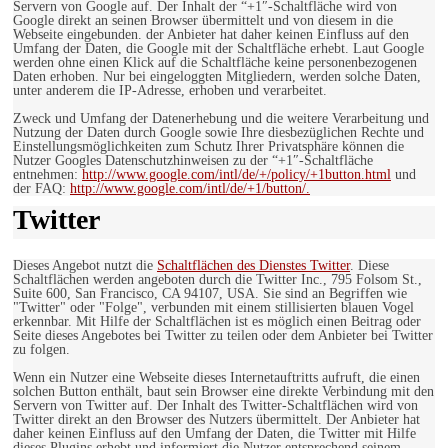
Servern von Google auf. Der Inhalt der “+1″-Schaltfläche wird von
Google direkt an seinen Browser übermittelt und von diesem in die
Webseite eingebunden. der Anbieter hat daher keinen Einfluss auf den
Umfang der Daten, die Google mit der Schaltfläche erhebt. Laut Google
werden ohne einen Klick auf die Schaltfläche keine personenbezogenen
Daten erhoben. Nur bei eingeloggten Mitgliedern, werden solche Daten,
unter anderem die IP-Adresse, erhoben und verarbeitet.
Zweck und Umfang der Datenerhebung und die weitere Verarbeitung und
Nutzung der Daten durch Google sowie Ihre diesbezüglichen Rechte und
Einstellungsmöglichkeiten zum Schutz Ihrer Privatsphäre können die
Nutzer Googles Datenschutzhinweisen zu der “+1″-Schaltfläche
entnehmen:
http://www.google.com/intl/de/+/policy/+1button.html
und
der FAQ:
http://www.google.com/intl/de/+1/button/.
Twitter
Dieses Angebot nutzt die
Schaltflächen des Dienstes Twitter
. Diese
Schaltflächen werden angeboten durch die Twitter Inc., 795 Folsom St.,
Suite 600, San Francisco, CA 94107, USA. Sie sind an Begriffen wie
"Twitter" oder "Folge", verbunden mit einem stillisierten blauen Vogel
erkennbar. Mit Hilfe der Schaltflächen ist es möglich einen Beitrag oder
Seite dieses Angebotes bei Twitter zu teilen oder dem Anbieter bei Twitter
zu folgen.
Wenn ein Nutzer eine Webseite dieses Internetauftritts aufruft, die einen
solchen Button enthält, baut sein Browser eine direkte Verbindung mit den
Servern von Twitter auf. Der Inhalt des Twitter-Schaltflächen wird von
Twitter direkt an den Browser des Nutzers übermittelt. Der Anbieter hat
daher keinen Einfluss auf den Umfang der Daten, die Twitter mit Hilfe
dieses Plugins erhebt und informiert die Nutzer entsprechend seinem