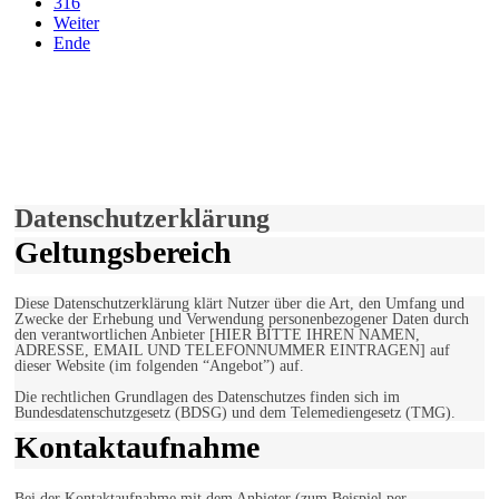
316
Weiter
Ende
derfunke.de verwendet Cookies!
Hiermit stimmen Sie der weiteren Nutzung unserer Seite und der
Verwendung von Cookies zu.
Mehr erfahren
Einverstanden!
Datenschutzerklärung
Geltungsbereich
Diese Datenschutzerklärung klärt Nutzer über die Art, den Umfang und
Zwecke der Erhebung und Verwendung personenbezogener Daten durch
den verantwortlichen Anbieter [HIER BITTE IHREN NAMEN,
ADRESSE, EMAIL UND TELEFONNUMMER EINTRAGEN] auf
dieser Website (im folgenden “Angebot”) auf.
Die rechtlichen Grundlagen des Datenschutzes finden sich im
Bundesdatenschutzgesetz (BDSG) und dem Telemediengesetz (TMG).
Kontaktaufnahme
Bei der Kontaktaufnahme mit dem Anbieter (zum Beispiel per