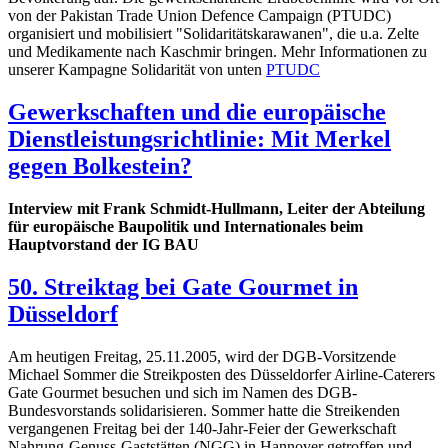
von der Pakistan Trade Union Defence Campaign (PTUDC)
organisiert und mobilisiert "Solidaritätskarawanen", die u.a. Zelte
und Medikamente nach Kaschmir bringen. Mehr Informationen zu
unserer Kampagne Solidarität von unten
PTUDC
Gewerkschaften und die europäische
Dienstleistungsrichtlinie: Mit Merkel
gegen Bolkestein?
Interview mit Frank Schmidt-Hullmann, Leiter der Abteilung
für europäische Baupolitik und Internationales beim
Hauptvorstand der IG BAU
50. Streiktag bei Gate Gourmet in
Düsseldorf
Am heutigen Freitag, 25.11.2005, wird der DGB-Vorsitzende
Michael Sommer die Streikposten des Düsseldorfer Airline-Caterers
Gate Gourmet besuchen und sich im Namen des DGB-
Bundesvorstands solidarisieren. Sommer hatte die Streikenden
vergangenen Freitag bei der 140-Jahr-Feier der Gewerkschaft
Nahrung-Genuss-Gaststätten (NGG) in Hannover getroffen und