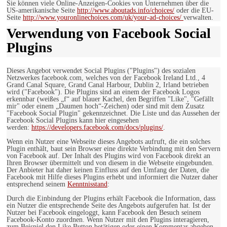
Sie können viele Online-Anzeigen-Cookies von Unternehmen über die
US-amerikanische Seite
http://www.aboutads.info/choices/
oder die EU-
Seite
http://www.youronlinechoices.com/uk/your-ad-choices/
verwalten.
Verwendung von Facebook Social
Plugins
Dieses Angebot verwendet Social Plugins ("Plugins") des sozialen
Netzwerkes facebook.com, welches von der Facebook Ireland Ltd., 4
Grand Canal Square, Grand Canal Harbour, Dublin 2, Irland betrieben
wird ("Facebook"). Die Plugins sind an einem der Facebook Logos
erkennbar (weißes „f“ auf blauer Kachel, den Begriffen "Like", "Gefällt
mir" oder einem „Daumen hoch“-Zeichen) oder sind mit dem Zusatz
"Facebook Social Plugin" gekennzeichnet. Die Liste und das Aussehen der
Facebook Social Plugins kann hier eingesehen
werden:
https://developers.facebook.com/docs/plugins/
.
Wenn ein Nutzer eine Webseite dieses Angebots aufruft, die ein solches
Plugin enthält, baut sein Browser eine direkte Verbindung mit den Servern
von Facebook auf. Der Inhalt des Plugins wird von Facebook direkt an
Ihren Browser übermittelt und von diesem in die Webseite eingebunden.
Der Anbieter hat daher keinen Einfluss auf den Umfang der Daten, die
Facebook mit Hilfe dieses Plugins erhebt und informiert die Nutzer daher
entsprechend seinem
Kenntnisstand
:
Durch die Einbindung der Plugins erhält Facebook die Information, dass
ein Nutzer die entsprechende Seite des Angebots aufgerufen hat. Ist der
Nutzer bei Facebook eingeloggt, kann Facebook den Besuch seinem
Facebook-Konto zuordnen. Wenn Nutzer mit den Plugins interagieren,
zum Beispiel den Like Button betätigen oder einen Kommentar abgeben,