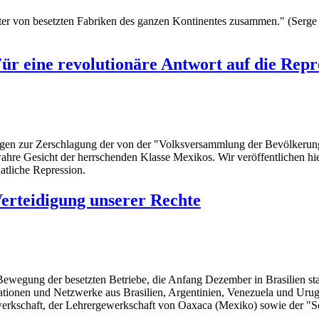
ter von besetzten Fabriken des ganzen Kontinentes zusammen." (Serge G
r eine revolutionäre Antwort auf die Repr
 Tagen zur Zerschlagung der von der "Volksversammlung der Bevölke
 wahre Gesicht der herrschenden Klasse Mexikos. Wir veröffentlichen h
atliche Repression.
erteidigung unserer Rechte
ewegung der besetzten Betriebe, die Anfang Dezember in Brasilien stat
tionen und Netzwerke aus Brasilien, Argentinien, Venezuela und Urugu
kschaft, der Lehrergewerkschaft von Oaxaca (Mexiko) sowie der "Sold