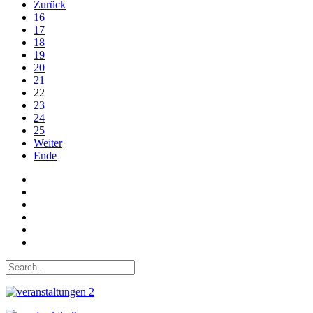
Zurück
16
17
18
19
20
21
22
23
24
25
Weiter
Ende
Auf Facebook folgen
Bei Twitter teilen
Instagram
Auf Youtube folgen
der funke - Shop
marxist.com