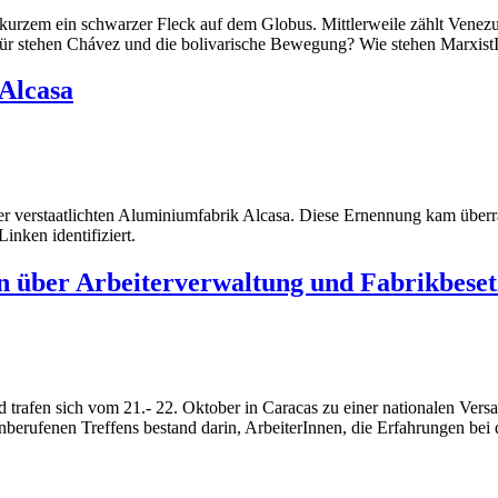
vor kurzem ein schwarzer Fleck auf dem Globus. Mittlerweile zählt Ven
für stehen Chávez und die bolivarische Bewegung? Wie stehen Marxist
Alcasa
r verstaatlichten Aluminiumfabrik Alcasa. Diese Ernennung kam überr
inken identifiziert.
en über Arbeiterverwaltung und Fabrikbese
 trafen sich vom 21.- 22. Oktober in Caracas zu einer nationalen Ver
rufenen Treffens bestand darin, ArbeiterInnen, die Erfahrungen bei