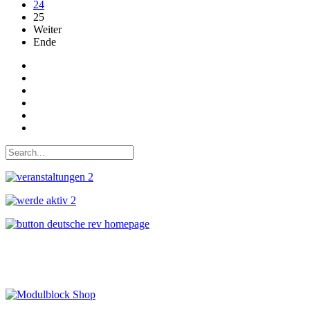
24
25
Weiter
Ende
Auf Facebook folgen
Bei Twitter teilen
Instagram
Auf Youtube folgen
der funke - Shop
marxist.com