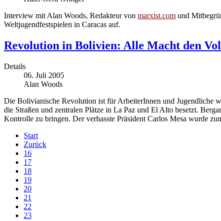
Interview mit Alan Woods, Redakteur von
marxist.com
und Mitbegrün
Weltjugendfestspielen in Caracas auf.
Revolution in Bolivien: Alle Macht den V
Details
06. Juli 2005
Alan Woods
Die Bolivianische Revolution ist für ArbeiterInnen und Jugendliche we
die Straßen und zentralen Plätze in La Paz und El Alto besetzt. Berg
Kontrolle zu bringen. Der verhasste Präsident Carlos Mesa wurde zum
Start
Zurück
16
17
18
19
20
21
22
23