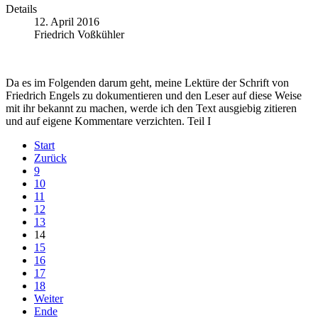
Details
12. April 2016
Friedrich Voßkühler
Da es im Folgenden darum geht, meine Lektüre der Schrift von
Friedrich Engels zu dokumentieren und den Leser auf diese Weise
mit ihr bekannt zu machen, werde ich den Text ausgiebig zitieren
und auf eigene Kommentare verzichten. Teil I
Start
Zurück
9
10
11
12
13
14
15
16
17
18
Weiter
Ende