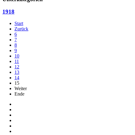
1918
Start
Zurück
6
7
8
9
10
11
12
13
14
15
Weiter
Ende
Auf Facebook folgen
Bei Twitter teilen
Instagram
Auf Youtube folgen
der funke - Shop
marxist.com