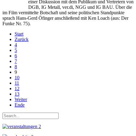
einer Diskussion mit dem Publikum und Vertretern von
DGB, IG Metall, ver.di, NGG und IG BAU. Über die
im Film vermittelte Botschaft und seine politischen Standpunkte
sprach Hans-Gerd Öfinger anschließend mit Ken Loach (aus: Der
Funke Nr. 75).
Start
Zurück
4
5
6
7
8
9
10
11
12
13
Weiter
Ende