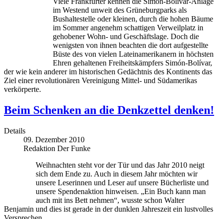
Viele Frankfurter kennen die Simón-Bolívar-Anlage
im Westend unweit des Grüneburgparks als
Bushaltestelle oder kleinen, durch die hohen Bäume
im Sommer angenehm schattigen Verweilplatz in
gehobener Wohn- und Geschäftslage. Doch die
wenigsten von ihnen beachten die dort aufgestellte
Büste des von vielen Lateinamerikanern in höchsten
Ehren gehaltenen Freiheitskämpfers Simón-Bolívar,
der wie kein anderer im historischen Gedächtnis des Kontinents das
Ziel einer revolutionären Vereinigung Mittel- und Südamerikas
verkörperte.
Beim Schenken an die Denkzettel denken!
Details
09. Dezember 2010
Redaktion Der Funke
Weihnachten steht vor der Tür und das Jahr 2010 neigt
sich dem Ende zu. Auch in diesem Jahr möchten wir
unsere Leserinnen und Leser auf unsere Bücherliste und
unsere Spendenaktion hinweisen. „Ein Buch kann man
auch mit ins Bett nehmen“, wusste schon Walter
Benjamin und dies ist gerade in der dunklen Jahreszeit ein lustvolles
Versprechen.