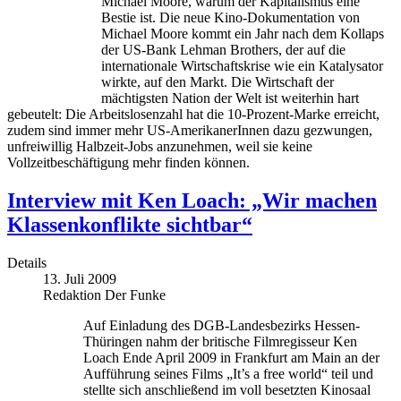
Michael Moore, warum der Kapitalismus eine
Bestie ist. Die neue Kino-Dokumentation von
Michael Moore kommt ein Jahr nach dem Kollaps
der US-Bank Lehman Brothers, der auf die
internationale Wirtschaftskrise wie ein Katalysator
wirkte, auf den Markt. Die Wirtschaft der
mächtigsten Nation der Welt ist weiterhin hart
gebeutelt: Die Arbeitslosenzahl hat die 10-Prozent-Marke erreicht,
zudem sind immer mehr US-AmerikanerInnen dazu gezwungen,
unfreiwillig Halbzeit-Jobs anzunehmen, weil sie keine
Vollzeitbeschäftigung mehr finden können.
Interview mit Ken Loach: „Wir machen
Klassenkonflikte sichtbar“
Details
13. Juli 2009
Redaktion Der Funke
Auf Einladung des DGB-Landesbezirks Hessen-
Thüringen nahm der britische Filmregisseur Ken
Loach Ende April 2009 in Frankfurt am Main an der
Aufführung seines Films „It’s a free world“ teil und
stellte sich anschließend im voll besetzten Kinosaal