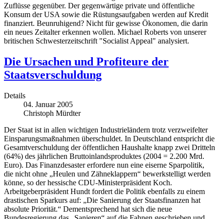
Zuflüsse gegenüber. Der gegenwärtige private und öffentliche
Konsum der USA sowie die Rüstungsaufgaben werden auf Kredit
finanziert. Beunruhigend? Nicht für gewisse Ökonomen, die darin
ein neues Zeitalter erkennen wollen. Michael Roberts von unserer
britischen Schwesterzeitschrift "Socialist Appeal" analysiert.
Die Ursachen und Profiteure der
Staatsverschuldung
Details
04. Januar 2005
Christoph Mürdter
Der Staat ist in allen wichtigen Industrieländern trotz verzweifelter
Einsparungsmaßnahmen überschuldet. In Deutschland entspricht die
Gesamtverschuldung der öffentlichen Haushalte knapp zwei Dritteln
(64%) des jährlichen Bruttoinlandsproduktes (2004 = 2.200 Mrd.
Euro). Das Finanzdesaster erfordere nun eine eiserne Sparpolitik,
die nicht ohne „Heulen und Zähneklappern“ bewerkstelligt werden
könne, so der hessische CDU-Ministerpräsident Koch.
Arbeitgeberpräsident Hundt fordert die Politik ebenfalls zu einem
drastischen Sparkurs auf: „Die Sanierung der Staatsfinanzen hat
absolute Priorität.“ Dementsprechend hat sich die neue
Bundesregierung das „Sanieren“ auf die Fahnen geschrieben und