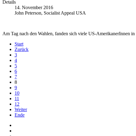
Details
14. November 2016
John Peterson, Socialist Appeal USA
Am Tag nach den Wahlen, fanden sich viele US-AmerikanerInnen in e
Start
Zurück
3
4
5
6
7
8
9
10
11
12
Weiter
Ende
Auf Facebook folgen
Bei Twitter teilen