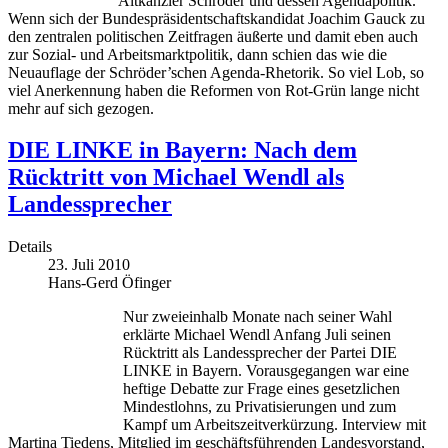
Altkanzler Schröder und dessen Agendapolitik.
Wenn sich der Bundespräsidentschaftskandidat Joachim Gauck zu
den zentralen politischen Zeitfragen äußerte und damit eben auch
zur Sozial- und Arbeitsmarktpolitik, dann schien das wie die
Neuauflage der Schröder’schen Agenda-Rhetorik. So viel Lob, so
viel Anerkennung haben die Reformen von Rot-Grün lange nicht
mehr auf sich gezogen.
DIE LINKE in Bayern: Nach dem
Rücktritt von Michael Wendl als
Landessprecher
Details
23. Juli 2010
Hans-Gerd Öfinger
Nur zweieinhalb Monate nach seiner Wahl
erklärte Michael Wendl Anfang Juli seinen
Rücktritt als Landessprecher der Partei DIE
LINKE in Bayern. Vorausgegangen war eine
heftige Debatte zur Frage eines gesetzlichen
Mindestlohns, zu Privatisierungen und zum
Kampf um Arbeitszeitverkürzung. Interview mit
Martina Tiedens, Mitglied im geschäftsführenden Landesvorstand,