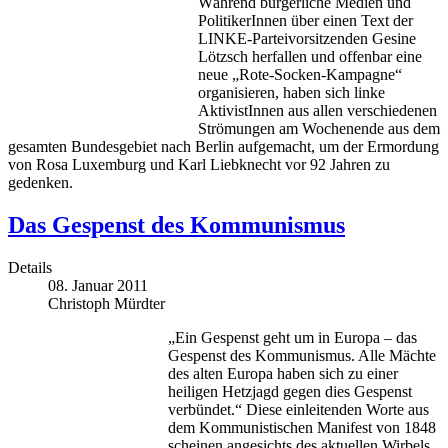
Während bürgerliche Medien und
PolitikerInnen über einen Text der
LINKE-Parteivorsitzenden Gesine
Lötzsch herfallen und offenbar eine
neue „Rote-Socken-Kampagne“
organisieren, haben sich linke
AktivistInnen aus allen verschiedenen
Strömungen am Wochenende aus dem
gesamten Bundesgebiet nach Berlin aufgemacht, um der Ermordung
von Rosa Luxemburg und Karl Liebknecht vor 92 Jahren zu
gedenken.
Das Gespenst des Kommunismus
Details
08. Januar 2011
Christoph Mürdter
„Ein Gespenst geht um in Europa – das
Gespenst des Kommunismus. Alle Mächte
des alten Europa haben sich zu einer
heiligen Hetzjagd gegen dies Gespenst
verbündet.“ Diese einleitenden Worte aus
dem Kommunistischen Manifest von 1848
scheinen angesichts des aktuellen Wirbels