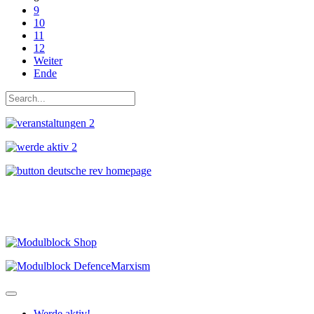
9
10
11
12
Weiter
Ende
Werde aktiv!