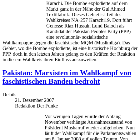
Karachi. Die Bombe explodierte auf dem
Markt ganz in der Nähe der Gul Ahmed
Textilfabrik. Dieses Gebiet ist Teil des
Wahlkreises NA-257 Karachi19. Dort führt
Genosse Riaz Hussain Lund Baloch als
Kandidat der Pakistan Peoples Party (PPP)
eine revolutionär- sozialistische
Wahlkampagne gegen die faschistische MQM (Muslimliga). Das
Gebiet, wo die Bombe explodierte, ist eine historische Hochburg der
PPP, doch in den letzten Jahren gelang es den Kräften der Reaktion
in diesem Wahlkreis ihren Einfluss auszuweiten.
Pakistan: Marxisten im Wahlkampf von
faschistischen Banden bedroht
Details
21. Dezember 2007
Redaktion Der Funke
Vor wenigen Tagen wurde der Anfang
November verhängte Ausnahmezustand von
Präsident Musharraf wieder aufgehoben. Nun
läuft der Wahlkampf für die Parlamentswahlen
am 8. Januar 2008 auf vollen Touren. Von