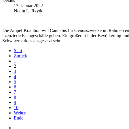
Details
13. Januar 2022
Noam L. Rzytki
Die Ampel-Koalition will Cannabis für Genusszwecke im Rahmen einer
lizenzierte Fachgeschäfte geben. Ein großer Teil der Bevölkerung und
Schwarzmarktes ausgesetzt sein.
Start
Zurück
1
2
3
4
5
6
7
8
9
10
Weiter
Ende
Auf Facebook folgen