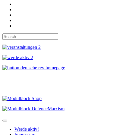
Bei Twitter teilen
Instagram
Auf Youtube folgen
der funke - Shop
marxist.com
Werde aktiv!
Impressum